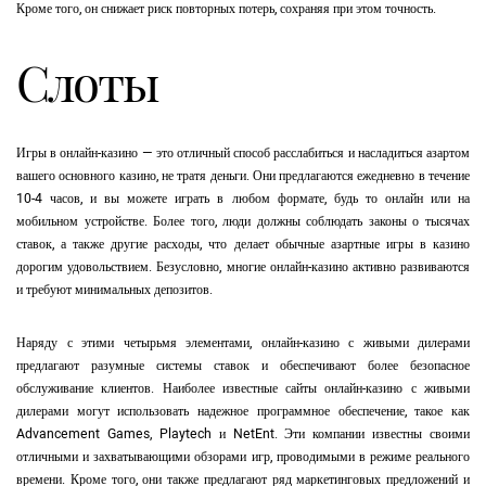
Кроме того, он снижает риск повторных потерь, сохраняя при этом точность.
Слоты
Игры в онлайн-казино — это отличный способ расслабиться и насладиться азартом
вашего основного казино, не тратя деньги. Они предлагаются ежедневно в течение
10-4 часов, и вы можете играть в любом формате, будь то онлайн или на
мобильном устройстве. Более того, люди должны соблюдать законы о тысячах
ставок, а также другие расходы, что делает обычные азартные игры в казино
дорогим удовольствием. Безусловно, многие онлайн-казино активно развиваются
и требуют минимальных депозитов.
Наряду с этими четырьмя элементами, онлайн-казино с живыми дилерами
предлагают разумные системы ставок и обеспечивают более безопасное
обслуживание клиентов. Наиболее известные сайты онлайн-казино с живыми
дилерами могут использовать надежное программное обеспечение, такое как
Advancement Games, Playtech и NetEnt. Эти компании известны своими
отличными и захватывающими обзорами игр, проводимыми в режиме реального
времени. Кроме того, они также предлагают ряд маркетинговых предложений и