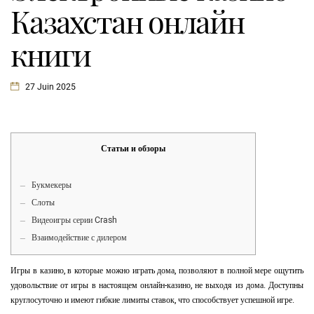
Казахстан онлайн
книги
27 Juin 2025
Статьи и обзоры
Букмекеры
Слоты
Видеоигры серии Crash
Взаимодействие с дилером
Игры в казино, в которые можно играть дома, позволяют в полной мере ощутить
удовольствие от игры в настоящем онлайн-казино, не выходя из дома. Доступны
круглосуточно и имеют гибкие лимиты ставок, что способствует успешной игре.