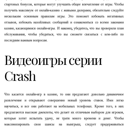
стартовых бонусов, которые могут улучшить общее впечатление от игры. Чтобы
получить максимум от онлайн-казино с живыми дилерами, обязательно следуйте
нескольким основным правилам игры. Это поможет избежать негативных
отзывов, избежать назойливых сообщений и ознакомиться со всеми законами
казино, касающимися онлайн-игры. И наконец, убедитесь, что вы проверили план
обслуживания, чтобы убедиться, что вы сможете связаться с кем-либо по
последним важным вопросам.
Видеоигры серии
Crash
Что касается онлайн-игр в казино, то они предлагают довольно динамичное
развлечение и открывают совершенно новый уровень ставок. Ими легко
научиться, и все они работают на мобильных телефонах. Кроме того, в них
предлагаются высокие джекпоты, что делает их отличным выбором для игроков,
которые хотят испытать удачу, не тратя много времени и денег. Чтобы
максимизировать свои шансы на выигрыш, следует придерживаться