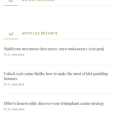
ACTUS FACEBOOK
ARTICLES RÉCENTS
Майбутнє штучного інтелекту: чого очікувати у 2026 році
27 JUIN 2025
Unlock real casino thrills: how to make the most of kk8 gambling
bonuses
27 JUIN 2025
Dbbet’s honest odds: discover your triumphant casino strategy
27 JUIN 2025