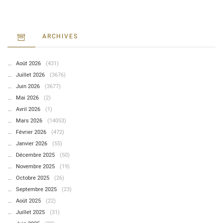
ARCHIVES
Août 2026
(431)
Juillet 2026
(3676)
Juin 2026
(3677)
Mai 2026
(2)
Avril 2026
(1)
Mars 2026
(14053)
Février 2026
(472)
Janvier 2026
(55)
Décembre 2025
(50)
Novembre 2025
(19)
Octobre 2025
(26)
Septembre 2025
(23)
Août 2025
(22)
Juillet 2025
(31)