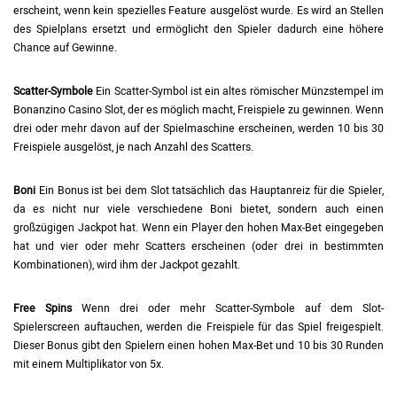
erscheint, wenn kein spezielles Feature ausgelöst wurde. Es wird an Stellen
des Spielplans ersetzt und ermöglicht den Spieler dadurch eine höhere
Chance auf Gewinne.
Scatter-Symbole
Ein Scatter-Symbol ist ein altes römischer Münzstempel im
Bonanzino Casino Slot, der es möglich macht, Freispiele zu gewinnen. Wenn
drei oder mehr davon auf der Spielmaschine erscheinen, werden 10 bis 30
Freispiele ausgelöst, je nach Anzahl des Scatters.
Boni
Ein Bonus ist bei dem Slot tatsächlich das Hauptanreiz für die Spieler,
da es nicht nur viele verschiedene Boni bietet, sondern auch einen
großzügigen Jackpot hat. Wenn ein Player den hohen Max-Bet eingegeben
hat und vier oder mehr Scatters erscheinen (oder drei in bestimmten
Kombinationen), wird ihm der Jackpot gezahlt.
Free Spins
Wenn drei oder mehr Scatter-Symbole auf dem Slot-
Spielerscreen auftauchen, werden die Freispiele für das Spiel freigespielt.
Dieser Bonus gibt den Spielern einen hohen Max-Bet und 10 bis 30 Runden
mit einem Multiplikator von 5x.