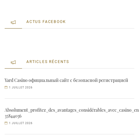
ACTUS FACEBOOK
ARTICLES RÉCENTS
Yard Casino официальный сайт с безопасной регистрацией
1 JUILLET 2026
Absolument_profitez_des_avantages_considérables_avec_casino_en
35844036
1 JUILLET 2026