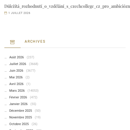
Důležitá_rozhodnutí_o_vzdělání_s_czechcollege_cz_pro_ambiciózn
1 JUILLET 2026
ARCHIVES
Août 2026
(237)
Juillet 2026
(3668)
Juin 2026
(3677)
Mai 2026
(2)
Avril 2026
(1)
Mars 2026
(14053)
Février 2026
(472)
Janvier 2026
(55)
Décembre 2025
(50)
Novembre 2025
(19)
Octobre 2025
(26)