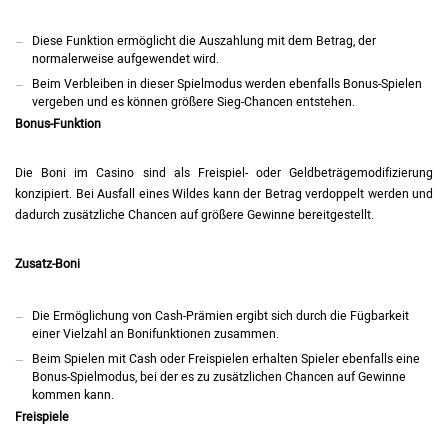
Diese Funktion ermöglicht die Auszahlung mit dem Betrag, der
normalerweise aufgewendet wird.
Beim Verbleiben in dieser Spielmodus werden ebenfalls Bonus-Spielen
vergeben und es können größere Sieg-Chancen entstehen.
Bonus-Funktion
Die Boni im Casino sind als Freispiel- oder Geldbeträgemodifizierung
konzipiert. Bei Ausfall eines Wildes kann der Betrag verdoppelt werden und
dadurch zusätzliche Chancen auf größere Gewinne bereitgestellt.
Zusatz-Boni
Die Ermöglichung von Cash-Prämien ergibt sich durch die Fügbarkeit
einer Vielzahl an Bonifunktionen zusammen.
Beim Spielen mit Cash oder Freispielen erhalten Spieler ebenfalls eine
Bonus-Spielmodus, bei der es zu zusätzlichen Chancen auf Gewinne
kommen kann.
Freispiele