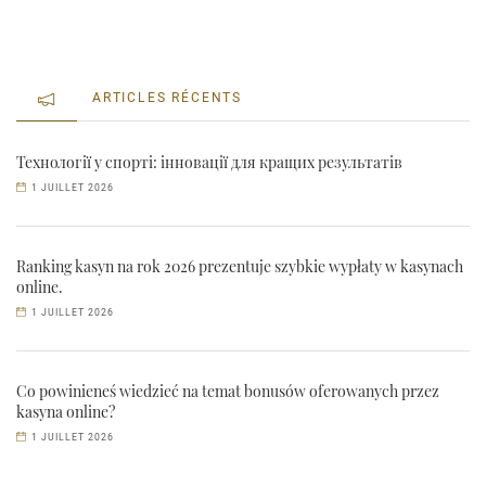
ARTICLES RÉCENTS
Технології у спорті: інновації для кращих результатів
1 JUILLET 2026
Ranking kasyn na rok 2026 prezentuje szybkie wypłaty w kasynach
online.
1 JUILLET 2026
Co powinieneś wiedzieć na temat bonusów oferowanych przez
kasyna online?
1 JUILLET 2026