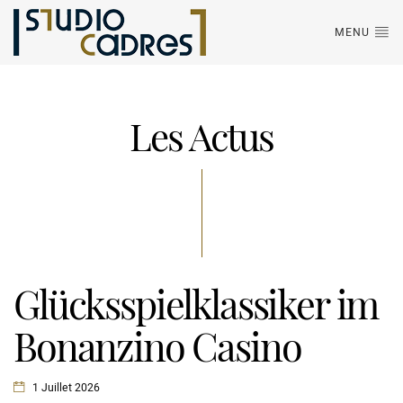
MENU
Les Actus
Glücksspielklassiker im
Bonanzino Casino
1 Juillet 2026