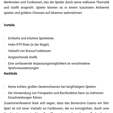
Merkmalen und Funktionen, das die Spieler durch seine exklusive Thematik
und Grafik anspricht. Spieler können so in einem luxuriösen Ambiente
spielen und größere Chancen auf Gewinne wahrnehmen.
Vorteile
Einfache und intuitive Spielweise.
Hohe RTP-Rate (in der Regel).
Vielzahl von Bonus-Funktionen.
Ansprechende Grafik.
Eine umfassende Anpassungsmöglichkeit an verschiedene
Spielvoraussetzungen.
Nachteile
Keine echten, großen Gewinnchancen bei langfristigem Spielen.
Die Verwendung von Freispielen und Bonifunktion kann zu mehreren
Einschränkungen führen.
Zusammenfassend lässt sich sagen, dass das Bonanzino Casino ein Slot-
Spiel ist mit einer Vielzahl an Funktionen, die es ermöglichen, durch eine