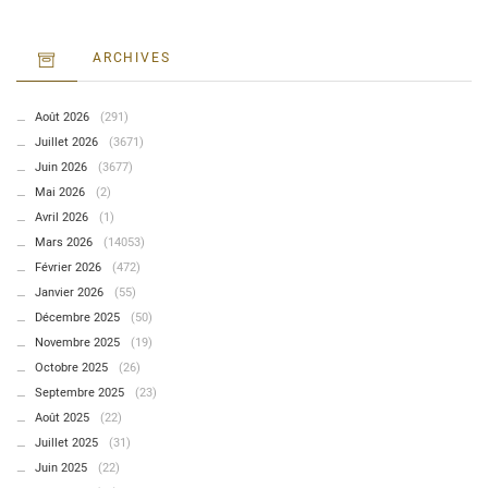
ARCHIVES
Août 2026
(291)
Juillet 2026
(3671)
Juin 2026
(3677)
Mai 2026
(2)
Avril 2026
(1)
Mars 2026
(14053)
Février 2026
(472)
Janvier 2026
(55)
Décembre 2025
(50)
Novembre 2025
(19)
Octobre 2025
(26)
Septembre 2025
(23)
Août 2025
(22)
Juillet 2025
(31)
Juin 2025
(22)