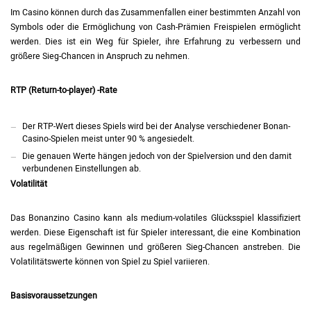
Im Casino können durch das Zusammenfallen einer bestimmten Anzahl von
Symbols oder die Ermöglichung von Cash-Prämien Freispielen ermöglicht
werden. Dies ist ein Weg für Spieler, ihre Erfahrung zu verbessern und
größere Sieg-Chancen in Anspruch zu nehmen.
RTP (Return-to-player) -Rate
Der RTP-Wert dieses Spiels wird bei der Analyse verschiedener Bonan-
Casino-Spielen meist unter 90 % angesiedelt.
Die genauen Werte hängen jedoch von der Spielversion und den damit
verbundenen Einstellungen ab.
Volatilität
Das Bonanzino Casino kann als medium-volatiles Glücksspiel klassifiziert
werden. Diese Eigenschaft ist für Spieler interessant, die eine Kombination
aus regelmäßigen Gewinnen und größeren Sieg-Chancen anstreben. Die
Volatilitätswerte können von Spiel zu Spiel variieren.
Basisvoraussetzungen