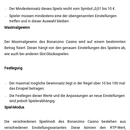
Der Mindesteinsatz dieses Spiels reicht vom Symbol „0,01 bis 10 €.
Spieler müssen mindestens eine der obengenannten Einstellungen
treffen und in dieser Auswahl bleiben.
Maximalgewinn
Der Maximalgewinn des Bonanzino Casino wird auf einem bestimmten
Betrag fixiert. Dieser hängt von den genauen Einstellungen des Spielers ab,
wie auch bei anderen Slot-Glücksspielen.
Festlegung
Der maximal mögliche Gewinnsatz liegt in der Regel über 10 bis 100 mal
das Einspiel betragen.
Die Festlegen dieser Werte und die Anpassungen an neue Einstellungen
sind jedoch Spielerabhängig.
Spiel-Modus
Die verschiedenen Spielmodi des Bonanzino Casino bestehen aus
verschiedenen Einstellungsvarianten. Diese können den RTP-Wert,