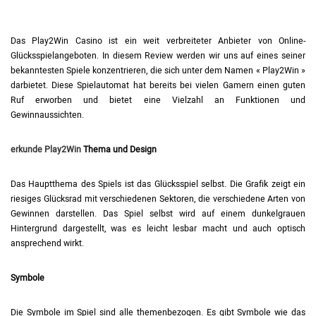
Das Play2Win Casino ist ein weit verbreiteter Anbieter von Online-
Glücksspielangeboten. In diesem Review werden wir uns auf eines seiner
bekanntesten Spiele konzentrieren, die sich unter dem Namen « Play2Win »
darbietet. Diese Spielautomat hat bereits bei vielen Gamern einen guten
Ruf erworben und bietet eine Vielzahl an Funktionen und
Gewinnaussichten.
erkunde Play2Win
Thema und Design
Das Hauptthema des Spiels ist das Glücksspiel selbst. Die Grafik zeigt ein
riesiges Glücksrad mit verschiedenen Sektoren, die verschiedene Arten von
Gewinnen darstellen. Das Spiel selbst wird auf einem dunkelgrauen
Hintergrund dargestellt, was es leicht lesbar macht und auch optisch
ansprechend wirkt.
Symbole
Die Symbole im Spiel sind alle themenbezogen. Es gibt Symbole wie das