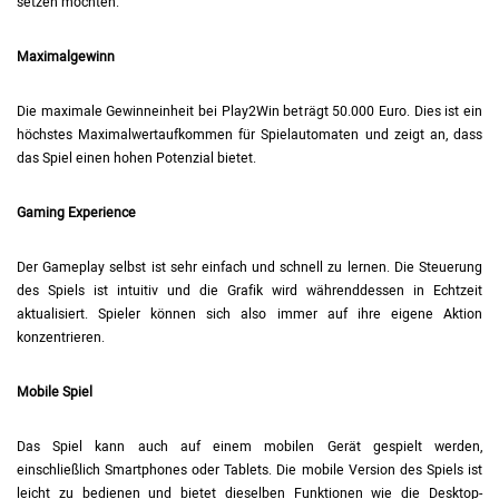
setzen möchten.
Maximalgewinn
Die maximale Gewinneinheit bei Play2Win beträgt 50.000 Euro. Dies ist ein
höchstes Maximalwertaufkommen für Spielautomaten und zeigt an, dass
das Spiel einen hohen Potenzial bietet.
Gaming Experience
Der Gameplay selbst ist sehr einfach und schnell zu lernen. Die Steuerung
des Spiels ist intuitiv und die Grafik wird währenddessen in Echtzeit
aktualisiert. Spieler können sich also immer auf ihre eigene Aktion
konzentrieren.
Mobile Spiel
Das Spiel kann auch auf einem mobilen Gerät gespielt werden,
einschließlich Smartphones oder Tablets. Die mobile Version des Spiels ist
leicht zu bedienen und bietet dieselben Funktionen wie die Desktop-