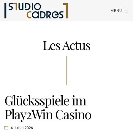
MENU
Les Actus
Glücksspiele im
Play2Win Casino
4 Juillet 2026