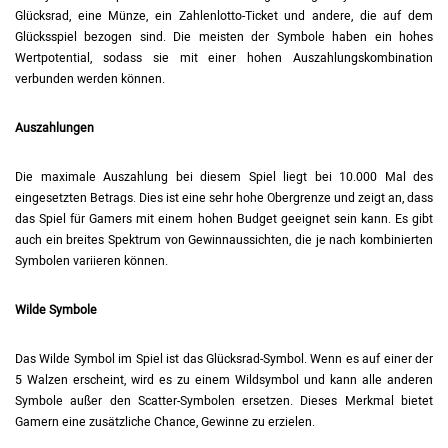
Glücksrad, eine Münze, ein Zahlenlotto-Ticket und andere, die auf dem
Glücksspiel bezogen sind. Die meisten der Symbole haben ein hohes
Wertpotential, sodass sie mit einer hohen Auszahlungskombination
verbunden werden können.
Auszahlungen
Die maximale Auszahlung bei diesem Spiel liegt bei 10.000 Mal des
eingesetzten Betrags. Dies ist eine sehr hohe Obergrenze und zeigt an, dass
das Spiel für Gamers mit einem hohen Budget geeignet sein kann. Es gibt
auch ein breites Spektrum von Gewinnaussichten, die je nach kombinierten
Symbolen variieren können.
Wilde Symbole
Das Wilde Symbol im Spiel ist das Glücksrad-Symbol. Wenn es auf einer der
5 Walzen erscheint, wird es zu einem Wildsymbol und kann alle anderen
Symbole außer den Scatter-Symbolen ersetzen. Dieses Merkmal bietet
Gamern eine zusätzliche Chance, Gewinne zu erzielen.