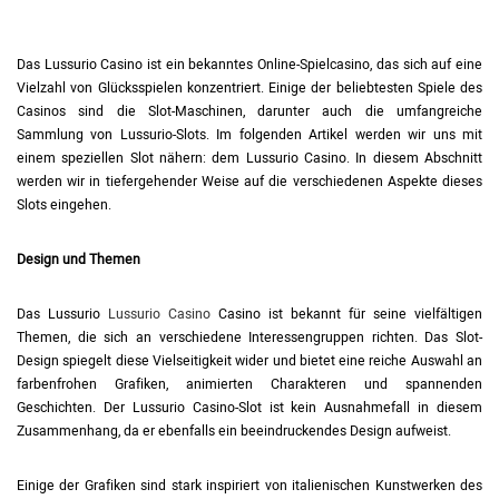
Das Lussurio Casino ist ein bekanntes Online-Spielcasino, das sich auf eine
Vielzahl von Glücksspielen konzentriert. Einige der beliebtesten Spiele des
Casinos sind die Slot-Maschinen, darunter auch die umfangreiche
Sammlung von Lussurio-Slots. Im folgenden Artikel werden wir uns mit
einem speziellen Slot nähern: dem Lussurio Casino. In diesem Abschnitt
werden wir in tiefergehender Weise auf die verschiedenen Aspekte dieses
Slots eingehen.
Design und Themen
Das Lussurio
Lussurio Casino
Casino ist bekannt für seine vielfältigen
Themen, die sich an verschiedene Interessengruppen richten. Das Slot-
Design spiegelt diese Vielseitigkeit wider und bietet eine reiche Auswahl an
farbenfrohen Grafiken, animierten Charakteren und spannenden
Geschichten. Der Lussurio Casino-Slot ist kein Ausnahmefall in diesem
Zusammenhang, da er ebenfalls ein beeindruckendes Design aufweist.
Einige der Grafiken sind stark inspiriert von italienischen Kunstwerken des