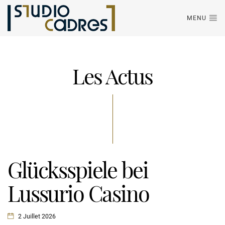
MENU
Les Actus
Glücksspiele bei
Lussurio Casino
2 Juillet 2026