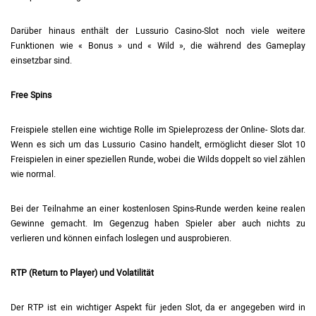
Darüber hinaus enthält der Lussurio Casino-Slot noch viele weitere
Funktionen wie « Bonus » und « Wild », die während des Gameplay
einsetzbar sind.
Free Spins
Freispiele stellen eine wichtige Rolle im Spieleprozess der Online- Slots dar.
Wenn es sich um das Lussurio Casino handelt, ermöglicht dieser Slot 10
Freispielen in einer speziellen Runde, wobei die Wilds doppelt so viel zählen
wie normal.
Bei der Teilnahme an einer kostenlosen Spins-Runde werden keine realen
Gewinne gemacht. Im Gegenzug haben Spieler aber auch nichts zu
verlieren und können einfach loslegen und ausprobieren.
RTP (Return to Player) und Volatilität
Der RTP ist ein wichtiger Aspekt für jeden Slot, da er angegeben wird in