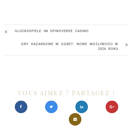
GLÜCKSSPIELE IM SPINOVERSE CASINO
GRY HAZARDOWE W GGBET: NOWE MOŻLIWOŚCI W
2026 ROKU
VOUS AIMEZ ? PARTAGEZ !