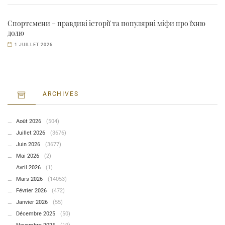
Спортсмени – правдиві історії та популярні міфи про їхню
долю
1 JUILLET 2026
ARCHIVES
Août 2026
(504)
Juillet 2026
(3676)
Juin 2026
(3677)
Mai 2026
(2)
Avril 2026
(1)
Mars 2026
(14053)
Février 2026
(472)
Janvier 2026
(55)
Décembre 2025
(50)