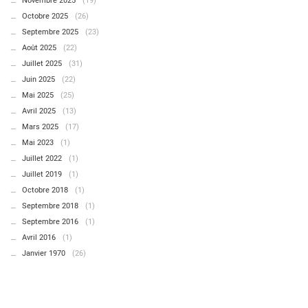
Novembre 2025
(19)
Octobre 2025
(26)
Septembre 2025
(23)
Août 2025
(22)
Juillet 2025
(31)
Juin 2025
(22)
Mai 2025
(25)
Avril 2025
(13)
Mars 2025
(17)
Mai 2023
(1)
Juillet 2022
(1)
Juillet 2019
(1)
Octobre 2018
(1)
Septembre 2018
(1)
Septembre 2016
(1)
Avril 2016
(1)
Janvier 1970
(26)