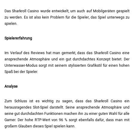
Das Sharkroll Casino wurde entwickelt, um auch auf Mobilgeräten gespielt
zu werden. Es ist also kein Problem für die Spieler, das Spiel unterwegs zu
spielen.
Spielererfahrung
Im Verlauf des Reviews hat man gemerkt, dass das Sharkroll Casino eine
ansprechende Atmosphäre und ein gut durchdachtes Konzept bietet. Der
Unterwasser-Modus sorgt mit seinem stylisierten Grafikstil für einen hohen
Spaß bei der Spieler.
Analyse
Zum Schluss ist es wichtig zu sagen, dass das Sharkroll Casino ein
herausragendes Slot-Spiel darstellt. Seine ansprechende Atmosphäre und
seine gut durchdachten Funktionen machen ihn zu einer guten Wahl für alle
Gamer. Der hohe RTP-Wert von 96 % sorgt ebenfalls dafür, dass man mit
großem Glauben dieses Spiel spielen kann.