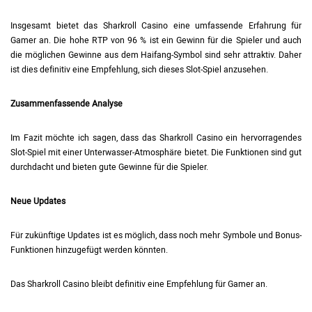
Insgesamt bietet das Sharkroll Casino eine umfassende Erfahrung für
Gamer an. Die hohe RTP von 96 % ist ein Gewinn für die Spieler und auch
die möglichen Gewinne aus dem Haifang-Symbol sind sehr attraktiv. Daher
ist dies definitiv eine Empfehlung, sich dieses Slot-Spiel anzusehen.
Zusammenfassende Analyse
Im Fazit möchte ich sagen, dass das Sharkroll Casino ein hervorragendes
Slot-Spiel mit einer Unterwasser-Atmosphäre bietet. Die Funktionen sind gut
durchdacht und bieten gute Gewinne für die Spieler.
Neue Updates
Für zukünftige Updates ist es möglich, dass noch mehr Symbole und Bonus-
Funktionen hinzugefügt werden könnten.
Das Sharkroll Casino bleibt definitiv eine Empfehlung für Gamer an.