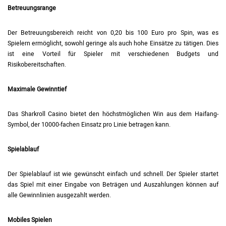
Betreuungsrange
Der Betreuungsbereich reicht von 0,20 bis 100 Euro pro Spin, was es
Spielern ermöglicht, sowohl geringe als auch hohe Einsätze zu tätigen. Dies
ist eine Vorteil für Spieler mit verschiedenen Budgets und
Risikobereitschaften.
Maximale Gewinntief
Das Sharkroll Casino bietet den höchstmöglichen Win aus dem Haifang-
Symbol, der 10000-fachen Einsatz pro Linie betragen kann.
Spielablauf
Der Spielablauf ist wie gewünscht einfach und schnell. Der Spieler startet
das Spiel mit einer Eingabe von Beträgen und Auszahlungen können auf
alle Gewinnlinien ausgezahlt werden.
Mobiles Spielen