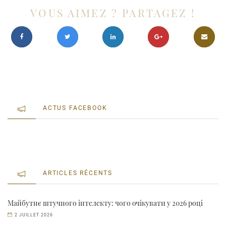
VOUS AIMEZ ? PARTAGEZ !
ACTUS FACEBOOK
ARTICLES RÉCENTS
Майбутнє штучного інтелекту: чого очікувати у 2026 році
2 JUILLET 2026