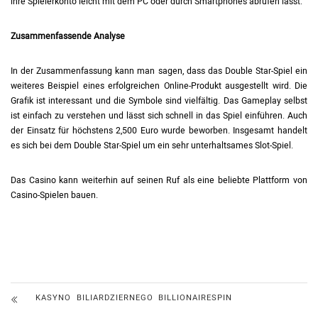
ihre Spielerkonto leicht mit dem PC oder durch Smartphones abrufen lässt.
Zusammenfassende Analyse
In der Zusammenfassung kann man sagen, dass das Double Star-Spiel ein
weiteres Beispiel eines erfolgreichen Online-Produkt ausgestellt wird. Die
Grafik ist interessant und die Symbole sind vielfältig. Das Gameplay selbst
ist einfach zu verstehen und lässt sich schnell in das Spiel einführen. Auch
der Einsatz für höchstens 2,500 Euro wurde beworben. Insgesamt handelt
es sich bei dem Double Star-Spiel um ein sehr unterhaltsames Slot-Spiel.
Das Casino kann weiterhin auf seinen Ruf als eine beliebte Plattform von
Casino-Spielen bauen.
KASYNO BILIARDZIERNEGO BILLIONAIRESPIN