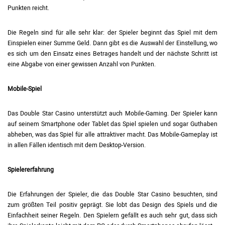
Punkten reicht.
Die Regeln sind für alle sehr klar: der Spieler beginnt das Spiel mit dem
Einspielen einer Summe Geld. Dann gibt es die Auswahl der Einstellung, wo
es sich um den Einsatz eines Betrages handelt und der nächste Schritt ist
eine Abgabe von einer gewissen Anzahl von Punkten.
Mobile-Spiel
Das Double Star Casino unterstützt auch Mobile-Gaming. Der Spieler kann
auf seinem Smartphone oder Tablet das Spiel spielen und sogar Guthaben
abheben, was das Spiel für alle attraktiver macht. Das Mobile-Gameplay ist
in allen Fällen identisch mit dem Desktop-Version.
Spielererfahrung
Die Erfahrungen der Spieler, die das Double Star Casino besuchten, sind
zum größten Teil positiv geprägt. Sie lobt das Design des Spiels und die
Einfachheit seiner Regeln. Den Spielern gefällt es auch sehr gut, dass sich