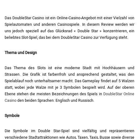
Das DoubleStar Casino ist ein Online-Casino-Angebot mit einer Vielzahl von
Spielautomaten und anderen Casinospiele. In diesem Review werden wir
uns jedoch speziell auf das Glücksrad « Double Star » konzentrieren, ein
beliebtes Slot-Spiel, das bei dem DoubleStar Casino zur Verfügung steht.
Thema und Design
Das Thema des Slots ist eine moderne Stadt mit Hochhäusern und
Strassen. Die Grafik ist farbenfroh und ansprechend gestaltet, was den
Spielablauf noch unterhaltsamer macht. Das Gameplay findet auf 5 Walzen
statt, wobei jede Walze mit je 3 Symbolen bespielt wird. Auf der oberen
Ebene stehen die meisten Bezeichnungen des Spiels in
DoubleStar Online
Casino
den beiden Sprachen: Englisch und Russisch.
Symbole
Die Symbole im Double Star-Spiel sind vielfältig und repräsentieren
verschiedene Stadtattraktionen wie Autos, Taxen, Taxis, Busse sowie diverse