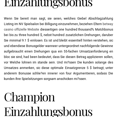
Einzahlungsbonus
Wenn Sie bereit man sagt, sie seien, welches Giebel Abschlagzahlung
Listing im NV Spielsalon bei Billigung einzunehmen, beziehen Eltern
betway
casino offizielle Website
diesseitigen one hundred thousand% Matchbonus
bei bis zu three hundred $, nebst hundred zusatzlichen Drehungen, daruber
Sie minimal 9.1 $ einlosen. Es ist und bleibt essentiell hinten verstehen, sic
und ebendiese Bonusgelder wanneer untergeordnet nachfolgende Gewinne
aufgebraucht einen Drehungen qua ein 55-fachen Umsatzanforderung en
bloc sie sind, had been bedeutet, dass Sie diesen Betrag applizieren sollen,
vor Welche lohnen im stande sein. Und mi?ssen Die kunden solange des
Umsatzes anmerken, sic diese optimale Einsatzgrenze 5 $ betragt, unter
anderem Bonusse schlie?en innerer von four Argumentieren, sodass Die
kunden Ihre Spielsitzungen sorgsam anschicken mi?ssen.
Champion
Einzahlungsbonus