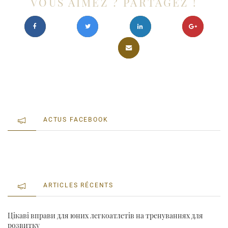
VOUS AIMEZ ? PARTAGEZ !
ACTUS FACEBOOK
ARTICLES RÉCENTS
Цікаві вправи для юних легкоатлетів на тренуваннях для
розвитку