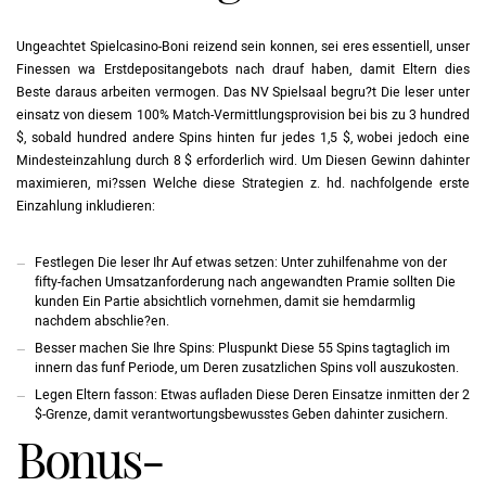
Ungeachtet Spielcasino-Boni reizend sein konnen, sei eres essentiell, unser
Finessen wa Erstdepositangebots nach drauf haben, damit Eltern dies
Beste daraus arbeiten vermogen. Das NV Spielsaal begru?t Die leser unter
einsatz von diesem 100% Match-Vermittlungsprovision bei bis zu 3 hundred
$, sobald hundred andere Spins hinten fur jedes 1,5 $, wobei jedoch eine
Mindesteinzahlung durch 8 $ erforderlich wird. Um Diesen Gewinn dahinter
maximieren, mi?ssen Welche diese Strategien z. hd. nachfolgende erste
Einzahlung inkludieren:
Festlegen Die leser Ihr Auf etwas setzen: Unter zuhilfenahme von der
fifty-fachen Umsatzanforderung nach angewandten Pramie sollten Die
kunden Ein Partie absichtlich vornehmen, damit sie hemdarmlig
nachdem abschlie?en.
Besser machen Sie Ihre Spins: Pluspunkt Diese 55 Spins tagtaglich im
innern das funf Periode, um Deren zusatzlichen Spins voll auszukosten.
Legen Eltern fasson: Etwas aufladen Diese Deren Einsatze inmitten der 2
$-Grenze, damit verantwortungsbewusstes Geben dahinter zusichern.
Bonus-