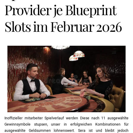
Provider je Blueprint
Slots im Februar 2026
Inoffizieller mitarbeiter Spielverlauf werden Diese nach 11 ausgewählte
Gewinnsymbole stupsen, unser in erfolgreichen Kombinationen für
ausgewählte Geldsummen lohnenswert. Sera ist und bleibt jedoch