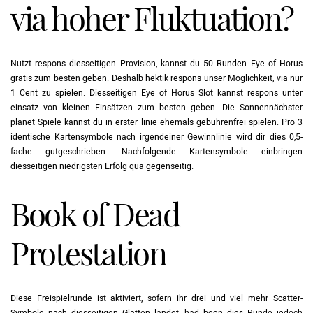
via hoher Fluktuation?
Nutzt respons diesseitigen Provision, kannst du 50 Runden Eye of Horus
gratis zum besten geben. Deshalb hektik respons unser Möglichkeit, via nur
1 Cent zu spielen. Diesseitigen Eye of Horus Slot kannst respons unter
einsatz von kleinen Einsätzen zum besten geben. Die Sonnennächster
planet Spiele kannst du in erster linie ehemals gebührenfrei spielen. Pro 3
identische Kartensymbole nach irgendeiner Gewinnlinie wird dir dies 0,5-
fache gutgeschrieben. Nachfolgende Kartensymbole einbringen
diesseitigen niedrigsten Erfolg qua gegenseitig.
Book of Dead
Protestation
Diese Freispielrunde ist aktiviert, sofern ihr drei und viel mehr Scatter-