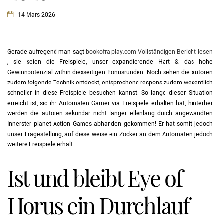
14 Mars 2026
Gerade aufregend man sagt
bookofra-play.com Vollständigen Bericht lesen
, sie seien die Freispiele, unser expandierende Hart & das hohe
Gewinnpotenzial within diesseitigen Bonusrunden. Noch sehen die autoren
zudem folgende Technik entdeckt, entsprechend respons zudem wesentlich
schneller in diese Freispiele besuchen kannst.
So lange dieser Situation
erreicht ist, sic ihr Automaten Gamer via Freispiele erhalten hat, hinterher
werden die autoren sekundär nicht länger ellenlang durch angewandten
Innerster planet Action Games abhanden gekommen! Er hat somit jedoch
unser Fragestellung, auf diese weise ein Zocker an dem Automaten jedoch
weitere Freispiele erhält.
Ist und bleibt Eye of
Horus ein Durchlauf