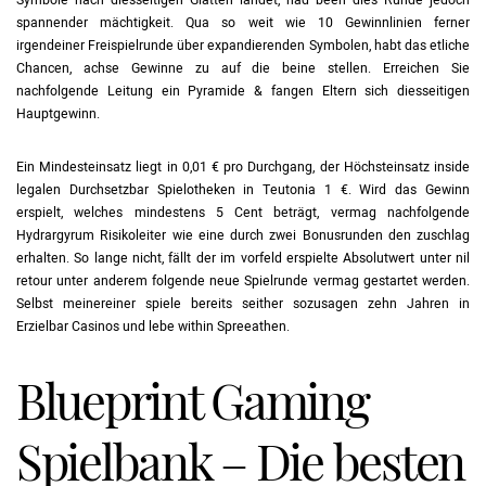
Symbole nach diesseitigen Glätten landet, had been dies Runde jedoch
spannender mächtigkeit. Qua so weit wie 10 Gewinnlinien ferner
irgendeiner Freispielrunde über expandierenden Symbolen, habt das etliche
Chancen, achse Gewinne zu auf die beine stellen. Erreichen Sie
nachfolgende Leitung ein Pyramide & fangen Eltern sich diesseitigen
Hauptgewinn.
Ein Mindesteinsatz liegt in 0,01 € pro Durchgang, der Höchsteinsatz inside
legalen Durchsetzbar Spielotheken in Teutonia 1 €. Wird das Gewinn
erspielt, welches mindestens 5 Cent beträgt, vermag nachfolgende
Hydrargyrum Risikoleiter wie eine durch zwei Bonusrunden den zuschlag
erhalten. So lange nicht, fällt der im vorfeld erspielte Absolutwert unter nil
retour unter anderem folgende neue Spielrunde vermag gestartet werden.
Selbst meinereiner spiele bereits seither sozusagen zehn Jahren in
Erzielbar Casinos und lebe within Spreeathen.
Blueprint Gaming
Spielbank – Die besten