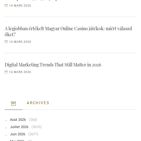
14 MARS 2026
A legjobban értékelt Magyar Online Casino játékok: miért válaszd
őket?
14 MARS 2026
Digital Marketing Trends That Still Matter in 2026
14 MARS 2026
ARCHIVES
Août 2026
(260)
Juillet 2026
(3670)
Juin 2026
(3677)