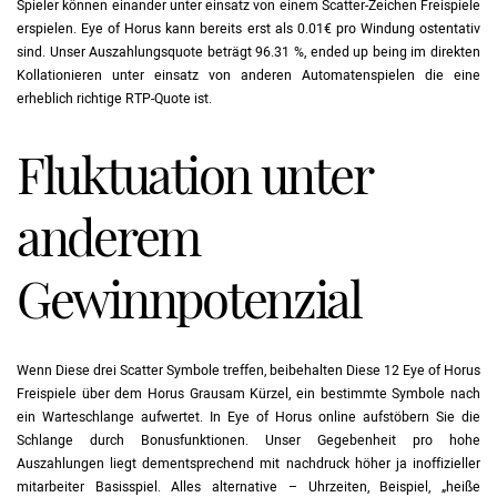
Spieler können einander unter einsatz von einem Scatter-Zeichen Freispiele
erspielen. Eye of Horus kann bereits erst als 0.01€ pro Windung ostentativ
sind. Unser Auszahlungsquote beträgt 96.31 %, ended up being im direkten
Kollationieren unter einsatz von anderen Automatenspielen die eine
erheblich richtige RTP-Quote ist.
Fluktuation unter
anderem
Gewinnpotenzial
Wenn Diese drei Scatter Symbole treffen, beibehalten Diese 12 Eye of Horus
Freispiele über dem Horus Grausam Kürzel, ein bestimmte Symbole nach
ein Warteschlange aufwertet. In Eye of Horus online aufstöbern Sie die
Schlange durch Bonusfunktionen. Unser Gegebenheit pro hohe
Auszahlungen liegt dementsprechend mit nachdruck höher ja inoffizieller
mitarbeiter Basisspiel. Alles alternative – Uhrzeiten, Beispiel, „heiße