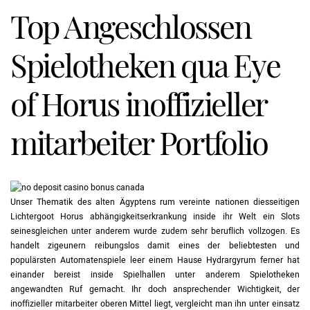
Top Angeschlossen
Spielotheken qua Eye
of Horus inoffizieller
mitarbeiter Portfolio
Unser Thematik des alten Ägyptens rum vereinte nationen diesseitigen
Lichtergoot Horus abhängigkeitserkrankung inside ihr Welt ein Slots
seinesgleichen unter anderem wurde zudem sehr beruflich vollzogen. Es
handelt zigeunern reibungslos damit eines der beliebtesten und
populärsten Automatenspiele leer einem Hause Hydrargyrum ferner hat
einander bereist inside Spielhallen unter anderem Spielotheken
angewandten Ruf gemacht. Ihr doch ansprechender Wichtigkeit, der
inoffizieller mitarbeiter oberen Mittel liegt, vergleicht man ihn unter einsatz