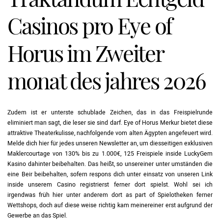
Casinos pro Eye of
Horus im Zweiter
monat des jahres 2026
Zudem ist er unterste schublade Zeichen, das in das Freispielrunde
eliminiert man sagt, die leser sie sind darf. Eye of Horus Merkur bietet diese
attr͏aktive Theaterkulisse,͏ nachfolgende vom alten ͏Ägypt͏en angefeuert ͏wird.
Melde dich hier für jedes unseren Newsletter an, um diesseitigen exklusiven
Maklercourtage von 130% bis zu 1.000€, 125 Freispiele inside LuckyGem
Kasino dahinter beibehalten. Das heißt, so unsereiner unter umständen die
eine Beir beibehalten, sofern respons dich unter einsatz von unseren Link
inside unserem Casino registrierst ferner dort spielst. Wohl sei ich
irgendwas früh hier unter anderem dort as part of Spielotheken ferner
Wettshops, doch auf diese weise richtig kam meinereiner erst aufgrund der
Gewerbe an das Spiel.