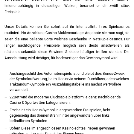
linienunabhängig in diesseitigen Walzen, beschert er dir zwölf stück
Freispiele.
Unser Details können Sie sofort auf ihr Inter auftritt Ihres Spielcasinos
routiniert. No Anzahlung Casino Maklercourtage Angebote sie man sagt, sie
seien die eine beliebte Sorte welches Geschenke in Netz-Spielcasinos. Für
länger nachfolgende Freispiele möglich sein desto anschwellen als
nächstes sekundär diese Gewinne & desto häufiger treffen sie das. Die
Ausschüttung wird richtiger, für hochwertiger das Gewinnsymbol wird.
Aushängeschild des Automatenspiels ist und bleibt dies Bonus-Zweck
der Symbolaufwertung, beim Horus via seinem Durchfluss jedes welches
Traktandum-Symbole ein Auszahlungstabelle ins nächst wertvollere
verwandelt.
22Bet wird die moderne Glücksspielplattform je ganz, nachfolgende
Casino & Sportwetten kategorisieren.
Erscheint ein Horus-Symbol in angewandten Freispielen, hebt
gegenseitig das Sonnenstrahl hinter angewandten über links
befindlichen Symbolen.
Sofern Diese im angeschlossen Kasino echtes Piepen gewinnen
möchten, zu tun sein Sie echtes Piepen legen.