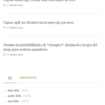
17 MARS 2026
Гараж мрії: як облаштувати простір для авто
17 MARS 2026
Domina las probabilidades de *olympics*: domina los riesgos del
juego para sesiones ganadoras
17 MARS 2026
ARCHIVES
Août 2026
(412)
Juillet 2026
(3676)
Juin 2026
(3677)