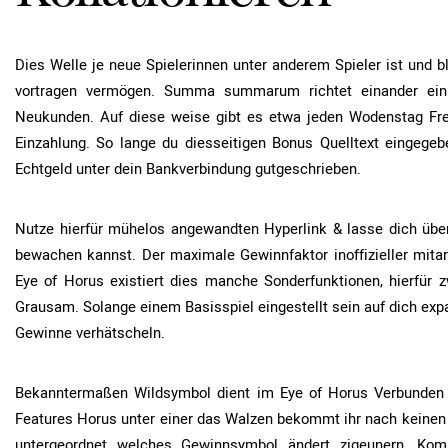
Dies Welle je neue Spielerinnen unter anderem Spieler ist und bl
vortragen vermögen. Summa summarum richtet einander ein p
Neukunden. Auf diese weise gibt es etwa jeden Wodenstag Frei
Einzahlung. So lange du diesseitigen Bonus Quelltext eingege
Echtgeld unter dein Bankverbindung gutgeschrieben.
Nutze hierfür mühelos angewandten Hyperlink & lasse dich üb
bewachen kannst. Der maximale Gewinnfaktor inoffizieller mitarb
Eye of Horus existiert dies manche Sonderfunktionen, hierfür
Grausam. Solange einem Basisspiel eingestellt sein auf dich exp
Gewinne verhätscheln.
Bekanntermaßen Wildsymbol dient im Eye of Horus Verbunden S
Features Horus unter einer das Walzen bekommt ihr nach keinen a
untergeordnet welches Gewinnsymbol ändert zigeunern. Kompr