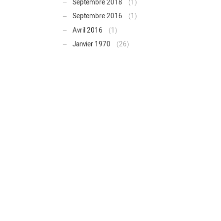
Septembre 2018
(1)
Septembre 2016
(1)
Avril 2016
(1)
Janvier 1970
(26)