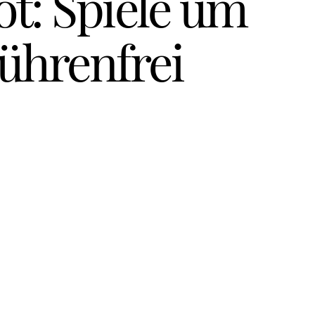
ot: Spiele um
ührenfrei