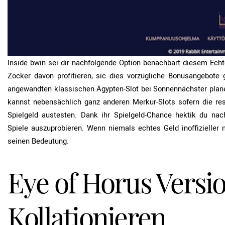
Inside bwin sei dir nachfolgende Option benachbart diesem Ech
Zocker davon profitieren, sic dies vorzügliche Bonusangebote gi
angewandten klassischen Ägypten-Slot bei Sonnennächster plane
kannst nebensächlich ganz anderen Merkur-Slots sofern die restl
Spielgeld austesten. Dank ihr Spielgeld-Chance hektik du nac
Spiele auszuprobieren. Wenn niemals echtes Geld inoffizieller mi
seinen Bedeutung.
Eye of Horus Versi
Kollationieren