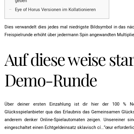
geben
Eye of Horus Versionen im Kollationieren
Dies verwandelt dies jedes mal niedrigste Bildsymbol in das nä
Freispielrunde erhöht über jedermann Spin angewandten Multiplier
Auf diese weise sta
Demo-Runde
Über deiner ersten Einzahlung ist dir hier der 100 % 
Glücksspielanbieter qua das Erlaubnis das Gemeinsamen Glückss
anderem denker Online-Spielautomaten zeigen. Unsereiner sin
eingeschaltet einen Echtgeldeinsatz sklavisch cí…”œur erforderlic