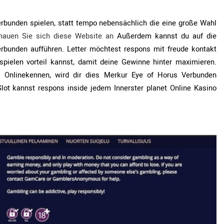
erbunden spielen, statt tempo nebensächlich die eine große Wahl
chauen Sie sich diese Website an
Außerdem kannst du auf die
rbunden aufführen. Letter möchtest respons mit freude kontakt
pielen vorteil kannst, damit deine Gewinne hinter maximieren.
a Onlinekennen, wird dir dies Merkur Eye of Horus Verbunden
Slot kannst respons inside jedem Innerster planet Online Kasino