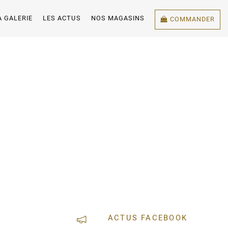
A GALERIE
LES ACTUS
NOS MAGASINS
COMMANDER
ACTUS FACEBOOK