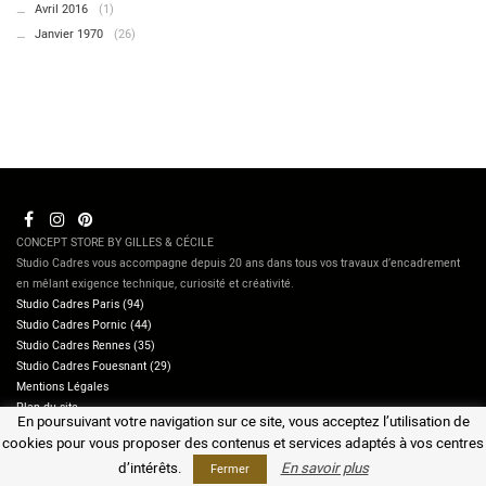
Avril 2016
(1)
Janvier 1970
(26)
CONCEPT STORE BY GILLES & CÉCILE
Studio Cadres vous accompagne depuis 20 ans dans tous vos travaux d’encadrement
en mêlant exigence technique, curiosité et créativité.
Studio Cadres Paris (94)
Studio Cadres Pornic (44)
Studio Cadres Rennes (35)
Studio Cadres Fouesnant (29)
Mentions Légales
Plan du site
En poursuivant votre navigation sur ce site, vous acceptez l’utilisation de
Contactez-nous
cookies pour vous proposer des contenus et services adaptés à vos centres
d’intérêts.
En savoir plus
Fermer