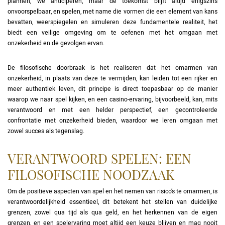
plannen, we anticiperen, maar de toekomst blijft altijd enigszins
onvoorspelbaar, en spelen, met name die vormen die een element van kans
bevatten, weerspiegelen en simuleren deze fundamentele realiteit, het
biedt een veilige omgeving om te oefenen met het omgaan met
onzekerheid en de gevolgen ervan.
De filosofische doorbraak is het realiseren dat het omarmen van
onzekerheid, in plaats van deze te vermijden, kan leiden tot een rijker en
meer authentiek leven, dit principe is direct toepasbaar op de manier
waarop we naar spel kijken, en een casino-ervaring, bijvoorbeeld, kan, mits
verantwoord en met een helder perspectief, een gecontroleerde
confrontatie met onzekerheid bieden, waardoor we leren omgaan met
zowel succes als tegenslag.
VERANTWOORD SPELEN: EEN
FILOSOFISCHE NOODZAAK
Om de positieve aspecten van spel en het nemen van risico’s te omarmen, is
verantwoordelijkheid essentieel, dit betekent het stellen van duidelijke
grenzen, zowel qua tijd als qua geld, en het herkennen van de eigen
grenzen, en een spelervaring moet altijd een keuze blijven en mag nooit