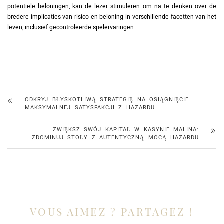
potentiële beloningen, kan de lezer stimuleren om na te denken over de
bredere implicaties van risico en beloning in verschillende facetten van het
leven, inclusief gecontroleerde spelervaringen.
ODKRYJ BŁYSKOTLIWĄ STRATEGIĘ NA OSIĄGNIĘCIE
MAKSYMALNEJ SATYSFAKCJI Z HAZARDU
ZWIĘKSZ SWÓJ KAPITAŁ W KASYNIE MALINA:
ZDOMINUJ STOŁY Z AUTENTYCZNĄ MOCĄ HAZARDU
VOUS AIMEZ ? PARTAGEZ !