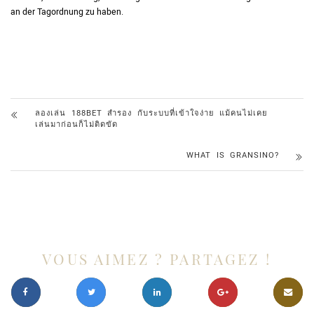
an der Tagordnung zu haben.
ลองเล่น 188BET สำรอง กับระบบที่เข้าใจง่าย แม้คนไม่เคย
เล่นมาก่อนก็ไม่ติดขัด
WHAT IS GRANSINO?
VOUS AIMEZ ? PARTAGEZ !