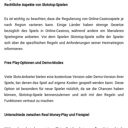
Rechtliche Aspekte von Slototop-Spielen
Es ist wichtig zu beachten, dass die Regulierung von Online-Casinospiele je
nach Region variieren kann. Einige Länder haben strenge Gesetze
bezüglich des Spiels in Online-Casinos, während andere ein liberaleres
Spielregime anbieten. Vor dem Spielen Slototop-Spiele sollte der Spieler
sich über die spezifischen Regeln und Anforderungen seiner Heimatregion
informieren.
Free Play-Optionen und Demo-Modes
Viele Slots-Anbieter bieten eine kostenlose Version oder Demo-Version ihrer
Spiele, bei denen das Spiel auf eigene Kosten gespielt werden kann. Diese
Option ist besonders für neue Spieler nützlich, da sie die Chancen haben
können, Slototop-Spiele kennenzulernen und sich mit den Regeln und
Funktionen vertraut zu machen.
Unterschiede zwischen Real Money-Play und Freispiel