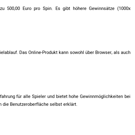
 zu 500,00 Euro pro Spin. Es gibt höhere Gewinnsätze (1000x
pielablauf. Das Online-Produkt kann sowohl über Browser, als auch
fahrung für alle Spieler und bietet hohe Gewinnmöglichkeiten bei
h die Benutzeroberfläche selbst erklärt.