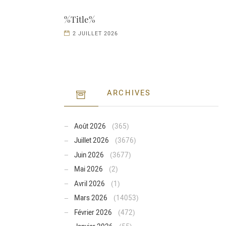
%Title%
2 JUILLET 2026
ARCHIVES
Août 2026
(365)
Juillet 2026
(3676)
Juin 2026
(3677)
Mai 2026
(2)
Avril 2026
(1)
Mars 2026
(14053)
Février 2026
(472)