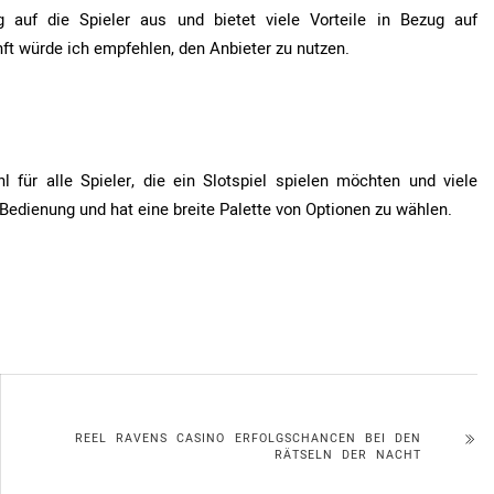
auf die Spieler aus und bietet viele Vorteile in Bezug auf
ft würde ich empfehlen, den Anbieter zu nutzen.
ür alle Spieler, die ein Slotspiel spielen möchten und viele
r Bedienung und hat eine breite Palette von Optionen zu wählen.
REEL RAVENS CASINO ERFOLGSCHANCEN BEI DEN
RÄTSELN DER NACHT