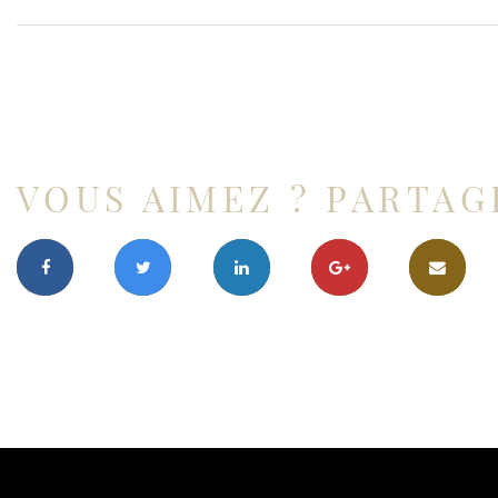
VOUS AIMEZ ? PARTAG