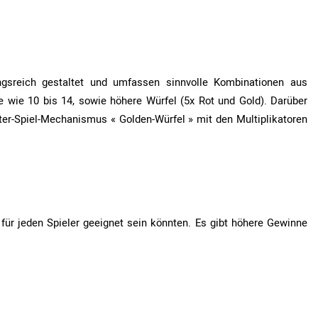
gsreich gestaltet und umfassen sinnvolle Kombinationen aus
 wie 10 bis 14, sowie höhere Würfel (5x Rot und Gold). Darüber
ter-Spiel-Mechanismus « Golden-Würfel » mit den Multiplikatoren
 für jeden Spieler geeignet sein könnten. Es gibt höhere Gewinne