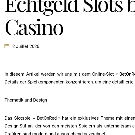
Echtgeld Slots
Casino
2 Juillet 2026
In diesem Artikel werden wir uns mit dem Online-Slot « BetOnR
Details der Spielkomponenten konzentrieren, um eine detaillierte
Thematik und Design
Das Slotspiel « BetOnRed » hat ein exklusives Thema mit einem 
Design-Stil an, der von den meisten Spielern als unterhaltsam 
Grafiken sind modern und ansprechend gezeichnet.