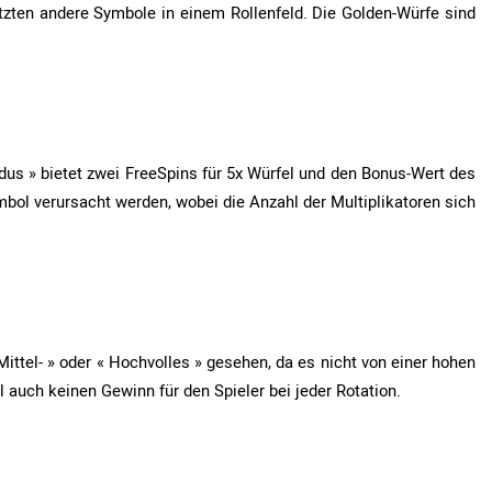
tzten andere Symbole in einem Rollenfeld. Die Golden-Würfe sind
us » bietet zwei FreeSpins für 5x Würfel und den Bonus-Wert des
ol verursacht werden, wobei die Anzahl der Multiplikatoren sich
ittel- » oder « Hochvolles » gesehen, da es nicht von einer hohen
 auch keinen Gewinn für den Spieler bei jeder Rotation.