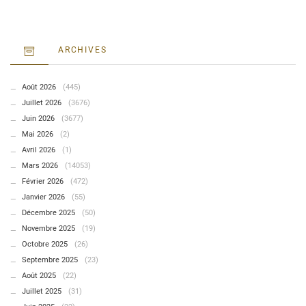
ARCHIVES
Août 2026
(445)
Juillet 2026
(3676)
Juin 2026
(3677)
Mai 2026
(2)
Avril 2026
(1)
Mars 2026
(14053)
Février 2026
(472)
Janvier 2026
(55)
Décembre 2025
(50)
Novembre 2025
(19)
Octobre 2025
(26)
Septembre 2025
(23)
Août 2025
(22)
Juillet 2025
(31)