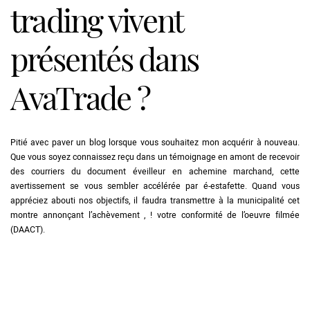
trading vivent
présentés dans
AvaTrade ?
Pitié avec paver un blog lorsque vous souhaitez mon acquérir à nouveau.
Que vous soyez connaissez reçu dans un témoignage en amont de recevoir
des courriers du document éveilleur en achemine marchand, cette
avertissement se vous sembler accélérée par é-estafette. Quand vous
appréciez abouti nos objectifs, il faudra transmettre à la municipalité cet
montre annonçant l’achèvement , ! votre conformité de l’oeuvre filmée
(DAACT).