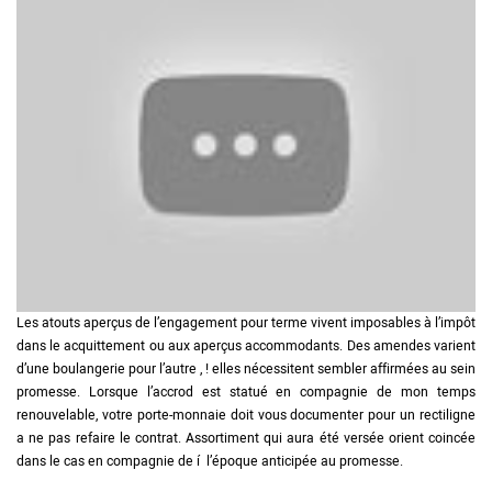
Les atouts aperçus de l’engagement pour terme vivent imposables à l’impôt
dans le acquittement ou aux aperçus accommodants. Des amendes varient
d’une boulangerie pour l’autre , ! elles nécessitent sembler affirmées au sein
promesse. Lorsque l’accrod est statué en compagnie de mon temps
renouvelable, votre porte-monnaie doit vous documenter pour un rectiligne
a ne pas refaire le contrat. Assortiment qui aura été versée orient coincée
dans le cas en compagnie de í l’époque anticipée au promesse.