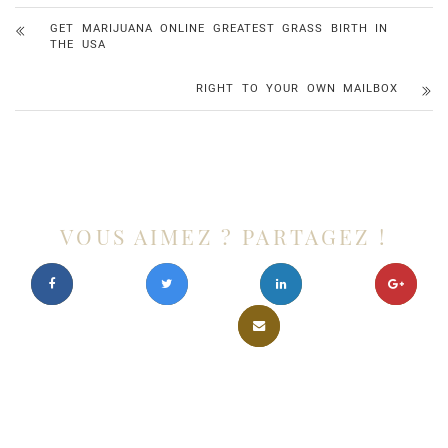
GET MARIJUANA ONLINE GREATEST GRASS BIRTH IN
THE USA
RIGHT TO YOUR OWN MAILBOX
VOUS AIMEZ ? PARTAGEZ !