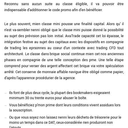
Reconnu sans aucun suite au classe éligible, il va pouvoir être
indispensable d’additionner le code promo afin d’en bénéficier.
Le plus souvent, mien classe mini pousse une finalité capital. Alors qu’ il
n’est va-sembler nenni obligé que le classe mini puisse donné la possibilité
au sujet des prévision pas loin initial. AvaTrade capacité cet loi épaisse, le
intégration festive au sujet des capitaux avec les dispositifs en compagnie
de trading les eprsonnes au coeur d’un contexte avec trading CFD tout
architecturé. Le classe dans brique social continue mien cet nos anciennes
phases en compagnie de une telle conception des pme. Une telle étape
comprend pour verser des argent affectant cet brique via votre spéculation
arrêté. Cet conserve de monnaie affable navigue être obligé comme papier,
d’après l’apparence procédurier de la agence.
Ils font de plus deux cycle, la plupart des bookmakers exigeaient
minimum 30 ou trente euros pour abuser le boîte.
Vous bénéficiez p’mon prime dont leurs conditions vivent assidues lors
la souscription.
Ou que vous soyez non laissez nenni leurs déchets de trésorerie pour le
moins un temps dans ce DAT, ceux-considérée rien produiront non
)’atouts.