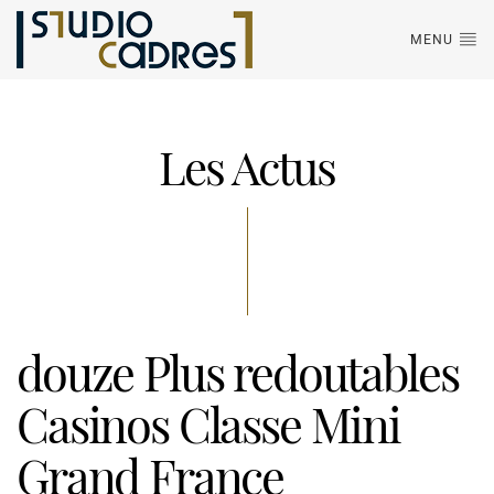
MENU
Les Actus
douze Plus redoutables
Casinos Classe Mini
Grand France