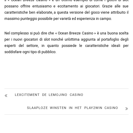
Il « Ocean Breeze Casino » è un ottimo esempio di come i giochi di slot
possano offrire entusiasmo e eccitamento ai giocatori. Grazie alle sue
caratteristiche ben elaborate, a questa versione del gioco viene attribuito il
massimo punteggio possibile per varietà ed esperienza in campo.
Nel complesso si può dire che « Ocean Breeze Casino » è una buona scelta
per i nuovi giocatori di slot nonché un’ottima aggiunta al portafoglio degli
esperti del settore, in quanto possiede le caratteristiche ideali per
soddisfare ogni tipo di pubblico.
LEXCITEMENT DE LEMOJINO CASINO
SLAAPLOZE WINSTEN IN HET PLAY2WIN CASINO