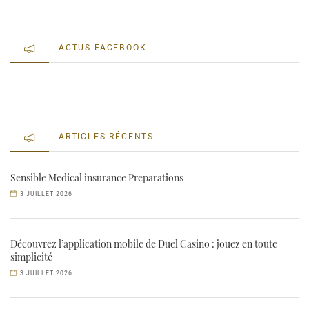
ACTUS FACEBOOK
ARTICLES RÉCENTS
Sensible Medical insurance Preparations
3 JUILLET 2026
Découvrez l’application mobile de Duel Casino : jouez en toute
simplicité
3 JUILLET 2026