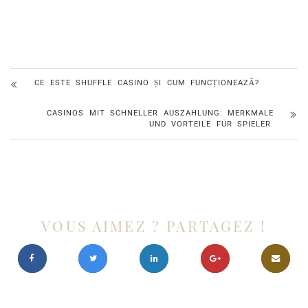
CE ESTE SHUFFLE CASINO ȘI CUM FUNCȚIONEAZĂ?
CASINOS MIT SCHNELLER AUSZAHLUNG: MERKMALE
UND VORTEILE FÜR SPIELER.
VOUS AIMEZ ? PARTAGEZ !