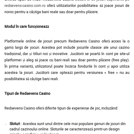
redsevens-casino.com.ro
oferă utilizatorilor posibilitatea să joace jocuri de
noroc pentru a câștiga bani reale sau doar pentru plăcere.
Modul în care funcționează
Platformele online de jocuri precum Redsevens Casino oferă acces la o
gamă largă de jocuri. Acestea pot include jocurile clasice ale unui cazino
tradițional, dar și titluri noi și inovative. Jucătorii se poartă în cont pe site-ul
platformei și aleg să joace cu bani reali sau doar pentru plăcere (free play).
În prima variantă, utilizatorul poate încărca fondurile în cont și apoi utiliza
acestea la jocuri. Jucătorii care optează pentru versiunea « free » nu au
posibilitatea să câștige bani reali.
Tipuri de Redsevens Casino
Redsevens Casino oferă diferite tipuri de experiențe de joc, incluzând:
Sloturi
: Acestea sunt unul dintre cele mai populare genuri de jocuri din
cadrul cazinoului online. Sloturile se caracterizează printr-un design