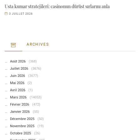
Usta kumar stratejileri: casinonun dürüst sırlarını anla
3 JUILLET 2026
ARCHIVES
Août 2026
(368)
Juillet 2026
(3676)
Juin 2026
(3677)
Mai 2026
(2)
Avril 2026
(1)
Mars 2026
(14053)
Février 2026
(472)
Janvier 2026
(55)
Décembre 2025
(50)
Novembre 2025
(19)
Octobre 2025
(26)