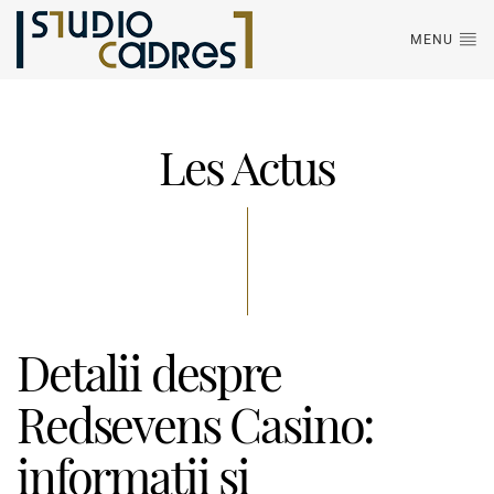
MENU
Les Actus
Detalii despre
Redsevens Casino:
informații și