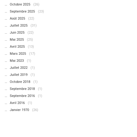
Octobre 2025
(26)
Septembre 2025
(23)
Août 2025
(22)
Juillet 2025
(31)
Juin 2025
(22)
Mai 2025
(25)
Avril 2025
(13)
Mars 2025
(17)
Mai 2023
(1)
Juillet 2022
(1)
Juillet 2019
(1)
Octobre 2018
(1)
Septembre 2018
(1)
Septembre 2016
(1)
Avril 2016
(1)
Janvier 1970
(26)