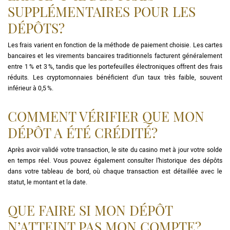
SUPPLÉMENTAIRES POUR LES
DÉPÔTS?
Les frais varient en fonction de la méthode de paiement choisie. Les cartes
bancaires et les virements bancaires traditionnels facturent généralement
entre 1 % et 3 %, tandis que les portefeuilles électroniques offrent des frais
réduits. Les cryptomonnaies bénéficient d’un taux très faible, souvent
inférieur à 0,5 %.
COMMENT VÉRIFIER QUE MON
DÉPÔT A ÉTÉ CRÉDITÉ?
Après avoir validé votre transaction, le site du casino met à jour votre solde
en temps réel. Vous pouvez également consulter l’historique des dépôts
dans votre tableau de bord, où chaque transaction est détaillée avec le
statut, le montant et la date.
QUE FAIRE SI MON DÉPÔT
N’ATTEINT PAS MON COMPTE?