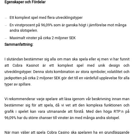
Egenskaper och Fördelar
Ett komplext spel med flera utvecklingstyper
En vinstprocent på 96,09% som är ganska högt i jämförelse mot många
andra slotspelen.
Maximalt vinster på cirka 2 miljoner SEK
Sammanfattning:
I slutändan bestämmer sig alla om man ska spela eller ej men vi har funnit
att Cobra Kasinot är ett komplext spel med unik design och
utvecklingstyper. Denna slots kombination av stora symboler, volatilitet och
jackpotten på cirka 2 miljoner SEK gör det till en värdefull upplevelse för alla
typer av spillare.
Vi rekommenderar varje spelare att läsa igenom vår beskrivning innan man
bestämmer sig för att spela, då vi vet att den komplexa funktionen och
grafik i spelet kan vara utmanande att förstå. Med den höga RTP:n på
96,09% har du större chanser till vinster än med många andra slotspel.
När man väljer att spela Cobra Casino ska spelaren ha en grundläggande