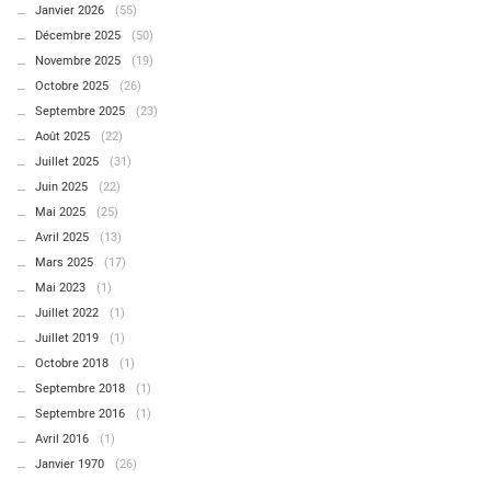
Janvier 2026
(55)
Décembre 2025
(50)
Novembre 2025
(19)
Octobre 2025
(26)
Septembre 2025
(23)
Août 2025
(22)
Juillet 2025
(31)
Juin 2025
(22)
Mai 2025
(25)
Avril 2025
(13)
Mars 2025
(17)
Mai 2023
(1)
Juillet 2022
(1)
Juillet 2019
(1)
Octobre 2018
(1)
Septembre 2018
(1)
Septembre 2016
(1)
Avril 2016
(1)
Janvier 1970
(26)