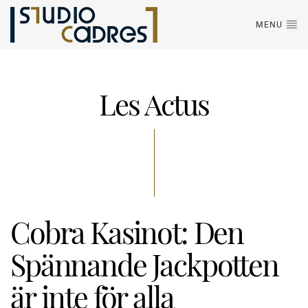
MENU
Les Actus
Cobra Kasinot: Den
Spännande Jackpotten
är inte för alla