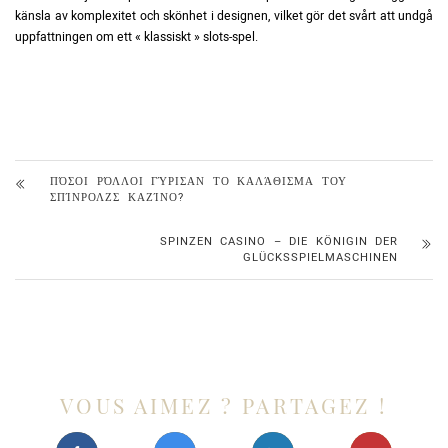
känsla av komplexitet och skönhet i designen, vilket gör det svårt att undgå
uppfattningen om ett « klassiskt » slots-spel.
ΠΌΣΟΙ ΡΌΛΛΟΙ ΓΎΡΙΣΑΝ ΤΟ ΚΑΛΆΘΙΣΜΑ ΤΟΥ
ΣΠΊΝΡΟΛΖΣ ΚΑΖΊΝΟ?
SPINZEN CASINO – DIE KÖNIGIN DER
GLÜCKSSPIELMASCHINEN
VOUS AIMEZ ? PARTAGEZ !