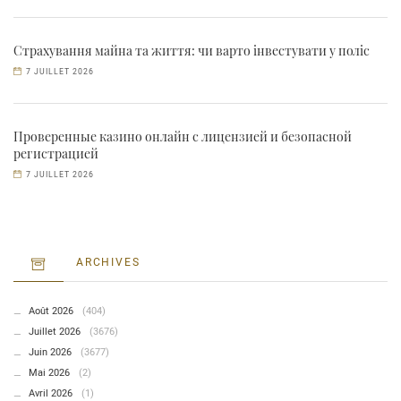
Страхування майна та життя: чи варто інвестувати у поліс
7 JUILLET 2026
Проверенные казино онлайн с лицензией и безопасной
регистрацией
7 JUILLET 2026
ARCHIVES
Août 2026
(404)
Juillet 2026
(3676)
Juin 2026
(3677)
Mai 2026
(2)
Avril 2026
(1)