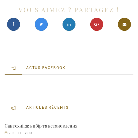
VOUS AIMEZ ? PARTAGEZ !
ACTUS FACEBOOK
ARTICLES RÉCENTS
Сантехніка: вибір та встановлення
7 JUILLET 2026