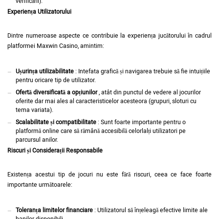
verificării).
Experiența Utilizatorului
Dintre numeroase aspecte ce contribuie la experiența jucătorului în cadrul
platformei Maxwin Casino, amintim:
Ușurința utilizabilitate
: Intefata grafică și navigarea trebuie să fie intuițiile
pentru oricare tip de utilizator.
Ofertă diversificată a opțiunilor
, atât din punctul de vedere al jocurilor
oferite dar mai ales al caracteristicelor acesteora (grupuri, sloturi cu
tema variata).
Scalabilitate și compatibilitate
: Sunt foarte importante pentru o
platformă online care să rămână accesibilă celorlalți utilizatori pe
parcursul anilor.
Riscuri și Considerații Responsabile
Existența acestui tip de jocuri nu este fără riscuri, ceea ce face foarte
importante următoarele:
Toleranța limitelor financiare
: Utilizatorul să înțeleagă efective limite ale
banilor disponibili.