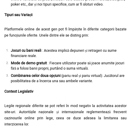
poker etc., dar și noi tipuri specifice, cum ar fi sloturi video.
Tipuri sau Variații
Platformele online de acest gen pot fi împărțite în diferite categorii bazate
pe funcțiunile oferite. Unele dintre ele se disting prin:
Jocuri cu bani reali
: Acestea implică depuneri și retrageri cu sume
financiare reale.
Mode de demo gratuit
: Fiecare utilizator poate să joace anumite jocuri
fără a folosi banii proprii, purtând o suma virtuală.
Combinarea celor doua opțiuni
(pariu real și pariu virtual): Jucătorul are
posibilitatea de a încerca una sau ambele variante.
Context Legislativ
Legile regionale diferite se pot referi în mod negativ la activitatea acestor
site-uri. Autoritățile naționale și internaționale reglementează frecvent
cazinourile online prin lege, ceea ce duce adesea la limitarea sau
interzicerea lor.