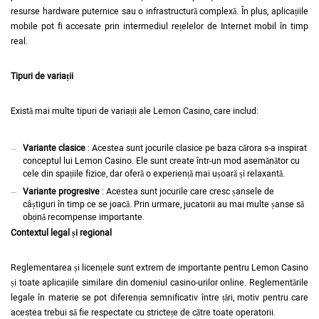
resurse hardware puternice sau o infrastructură complexă. În plus, aplicațiile
mobile pot fi accesate prin intermediul rețelelor de Internet mobil în timp
real.
Tipuri de variații
Există mai multe tipuri de variații ale Lemon Casino, care includ:
Variante clasice
: Acestea sunt jocurile clasice pe baza cărora s-a inspirat
conceptul lui Lemon Casino. Ele sunt create într-un mod asemănător cu
cele din spațiile fizice, dar oferă o experiență mai ușoară și relaxantă.
Variante progresive
: Acestea sunt jocurile care cresc șansele de
câștiguri în timp ce se joacă. Prin urmare, jucatorii au mai multe șanse să
obțină recompense importante.
Contextul legal și regional
Reglementarea și licențele sunt extrem de importante pentru Lemon Casino
și toate aplicațiile similare din domeniul casino-urilor online. Reglementările
legale în materie se pot diferenția semnificativ între țări, motiv pentru care
acestea trebui să fie respectate cu strictețe de către toate operatorii.