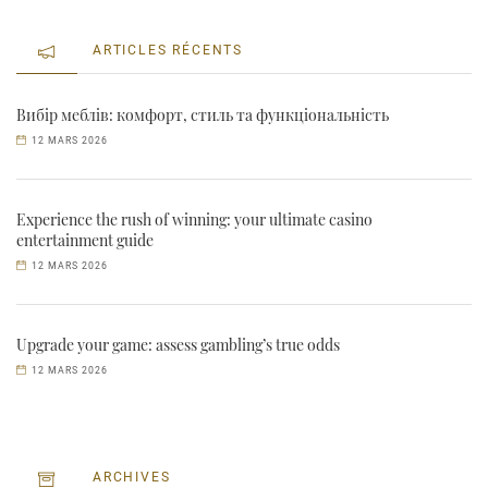
ARTICLES RÉCENTS
Вибір меблів: комфорт, стиль та функціональність
12 MARS 2026
Experience the rush of winning: your ultimate casino
entertainment guide
12 MARS 2026
Upgrade your game: assess gambling’s true odds
12 MARS 2026
ARCHIVES