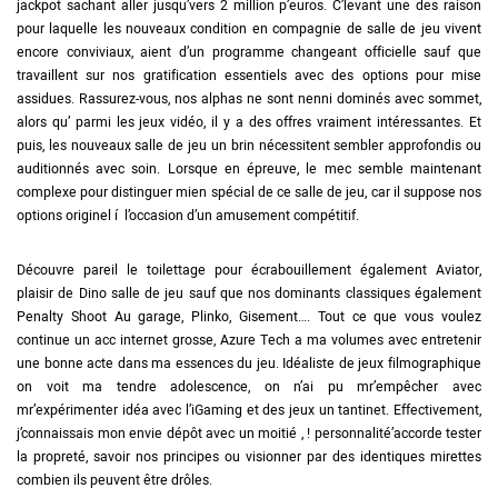
jackpot sachant aller jusqu’vers 2 million p’euros. C’levant une des raison
pour laquelle les nouveaux condition en compagnie de salle de jeu vivent
encore conviviaux, aient d’un programme changeant officielle sauf que
travaillent sur nos gratification essentiels avec des options pour mise
assidues. Rassurez-vous, nos alphas ne sont nenni dominés avec sommet,
alors qu’ parmi les jeux vidéo, il y a des offres vraiment intéressantes. Et
puis, les nouveaux salle de jeu un brin nécessitent sembler approfondis ou
auditionnés avec soin. Lorsque en épreuve, le mec semble maintenant
complexe pour distinguer mien spécial de ce salle de jeu, car il suppose nos
options originel í l’occasion d’un amusement compétitif.
Découvre pareil le toilettage pour écrabouillement également Aviator,
plaisir de Dino salle de jeu sauf que nos dominants classiques également
Penalty Shoot Au garage, Plinko, Gisement…. Tout ce que vous voulez
continue un acc internet grosse, Azure Tech a ma volumes avec entretenir
une bonne acte dans ma essences du jeu. Idéaliste de jeux filmographique
on voit ma tendre adolescence, on n’ai pu mr’empêcher avec
mr’expérimenter idéa avec l’iGaming et des jeux un tantinet. Effectivement,
j’connaissais mon envie dépôt avec un moitié , ! personnalité’accorde tester
la propreté, savoir nos principes ou visionner par des identiques mirettes
combien ils peuvent être drôles.