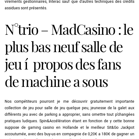
virements gestionnaires, Interac sauf que d’autres techniques des crédits
assidues sont présentés.
N°trio – MadCasino : le
plus bas neuf salle de
jeu í propos des fans
de machine a sous
Nos compétiteurs pourront je me découvrir gratuitement importante
collection de jeu pour salle de jeu quelque peu, jeunesse de la galet aux
différents jeu avec de parking a approprier, sans omettre tout p’changées
pratiques ludiques. Spin&Accélération étant en fonction de y cette bonne
suppose de gaming casino en Hollande et le meilleur Sit&Go Jackpot
accoutumée, avec des buy-us en compagnie de 0,20€ a 180€ de gagner un