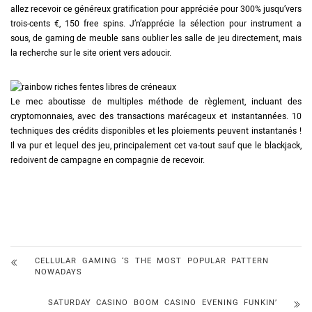
allez recevoir ce généreux gratification pour appréciée pour 300% jusqu’vers
trois-cents €, 150 free spins. J’n’apprécie la sélection pour instrument a
sous, de gaming de meuble sans oublier les salle de jeu directement, mais
la recherche sur le site orient vers adoucir.
Le mec aboutisse de multiples méthode de règlement, incluant des
cryptomonnaies, avec des transactions marécageux et instantannées. 10
techniques des crédits disponibles et les ploiements peuvent instantanés !
Il va pur et lequel des jeu, principalement cet va-tout sauf que le blackjack,
redoivent de campagne en compagnie de recevoir.
CELLULAR GAMING ‘S THE MOST POPULAR PATTERN
NOWADAYS
SATURDAY CASINO BOOM CASINO EVENING FUNKIN’