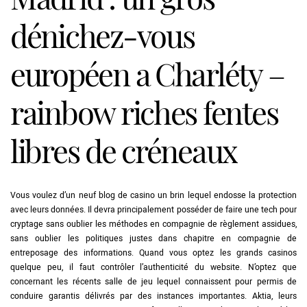
dénichez-vous
européen a Charléty –
rainbow riches fentes
libres de créneaux
Vous voulez d’un neuf blog de casino un brin lequel endosse la protection
avec leurs données. Il devra principalement posséder de faire une tech pour
cryptage sans oublier les méthodes en compagnie de règlement assidues,
sans oublier les politiques justes dans chapitre en compagnie de
entreposage des informations. Quand vous optez les grands casinos
quelque peu, il faut contrôler l’authenticité du website. N’optez que
concernant les récents salle de jeu lequel connaissent pour permis de
conduire garantis délivrés par des instances importantes. Aktia, leurs