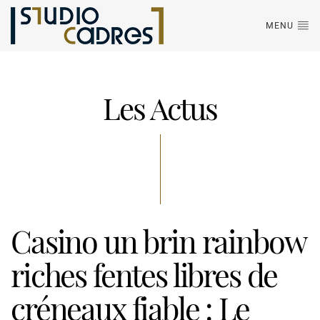
MENU
Les Actus
Casino un brin rainbow
riches fentes libres de
créneaux fiable : Le