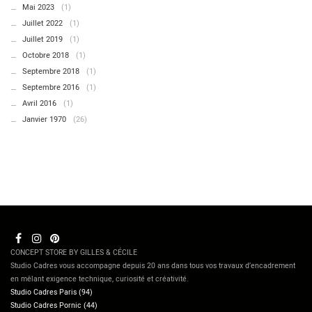
Mai 2023
(1)
Juillet 2022
(1)
Juillet 2019
(1)
Octobre 2018
(1)
Septembre 2018
(1)
Septembre 2016
(1)
Avril 2016
(1)
Janvier 1970
(26)
CONCEPT STORE BY GILLES & CÉCILE
Studio Cadres vous accompagne depuis 20 ans dans tous vos travaux d’encadrement
en mêlant exigence technique, curiosité et créativité.
Studio Cadres Paris (94)
Studio Cadres Pornic (44)