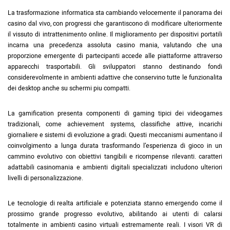
La trasformazione informatica sta cambiando velocemente il panorama dei
casino dal vivo, con progressi che garantiscono di modificare ulteriormente
il vissuto di intrattenimento online. Il miglioramento per dispositivi portatili
incarna una precedenza assoluta casino mania, valutando che una
proporzione emergente di partecipanti accede alle piattaforme attraverso
apparecchi trasportabili. Gli sviluppatori stanno destinando fondi
considerevolmente in ambienti adattive che conservino tutte le funzionalita
dei desktop anche su schermi piu compatti.
La gamification presenta componenti di gaming tipici dei videogames
tradizionali, come achievement systems, classifiche attive, incarichi
giornaliere e sistemi di evoluzione a gradi. Questi meccanismi aumentano il
coinvolgimento a lunga durata trasformando l’esperienza di gioco in un
cammino evolutivo con obiettivi tangibili e ricompense rilevanti. caratteri
adattabili casinomania e ambienti digitali specializzati includono ulteriori
livelli di personalizzazione.
Le tecnologie di realta artificiale e potenziata stanno emergendo come il
prossimo grande progresso evolutivo, abilitando ai utenti di calarsi
totalmente in ambienti casino virtuali estremamente reali. I visori VR di