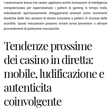
I casinomania bonus live casino applicano anche innovazioni di intelligenza
computerizzata per supervisionare i pattern di gaming in tempo reale,
individuando spontaneamente atteggiamenti anomali come incrementi
drastiche delle bet, sessioni di durata eccessiva o pattern di rincorsa delle
sconfitte. Questi meccanismi possono inviare avvisi preventive o attivare
provvedimenti di protezione meccaniche.
Tendenze prossime
dei casino in diretta:
mobile, ludificazione e
autenticita
coinvolgente