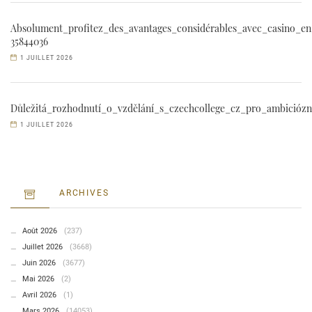
Absolument_profitez_des_avantages_considérables_avec_casino_en
35844036
1 JUILLET 2026
Důležitá_rozhodnutí_o_vzdělání_s_czechcollege_cz_pro_ambiciózn
1 JUILLET 2026
ARCHIVES
Août 2026
(237)
Juillet 2026
(3668)
Juin 2026
(3677)
Mai 2026
(2)
Avril 2026
(1)
Mars 2026
(14053)