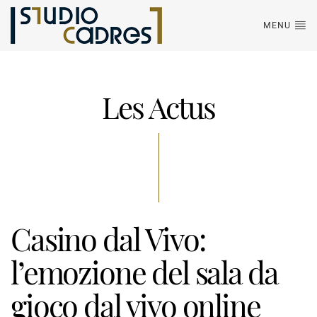
MENU
Les Actus
Casino dal Vivo:
l’emozione del sala da
gioco dal vivo online