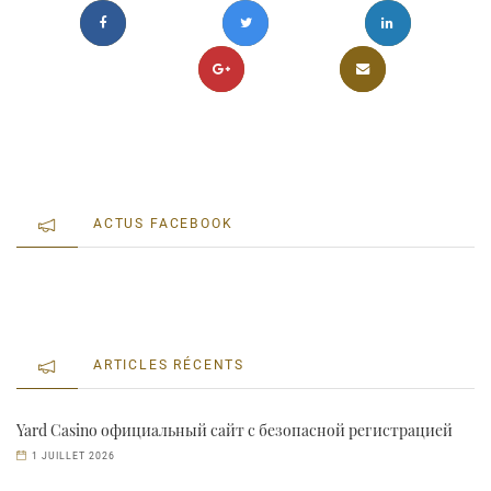
ACTUS FACEBOOK
ARTICLES RÉCENTS
Yard Casino официальный сайт с безопасной регистрацией
1 JUILLET 2026