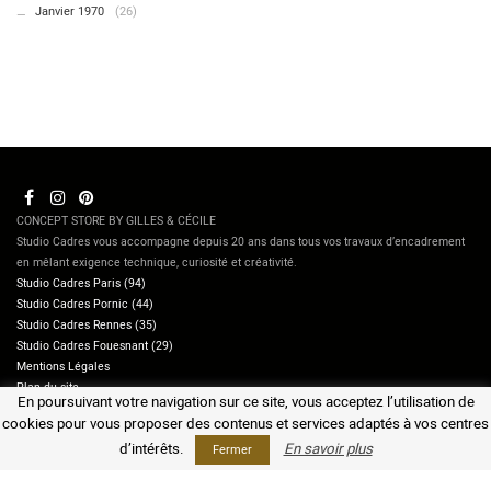
Janvier 1970
(26)
CONCEPT STORE BY GILLES & CÉCILE
Studio Cadres vous accompagne depuis 20 ans dans tous vos travaux d’encadrement
en mêlant exigence technique, curiosité et créativité.
Studio Cadres Paris (94)
Studio Cadres Pornic (44)
Studio Cadres Rennes (35)
Studio Cadres Fouesnant (29)
Mentions Légales
Plan du site
En poursuivant votre navigation sur ce site, vous acceptez l’utilisation de
Contactez-nous
cookies pour vous proposer des contenus et services adaptés à vos centres
d’intérêts.
En savoir plus
Fermer
Copyright © 2026 studiocadres.com - Tous droits réservés - Réalisation
Increative.fr