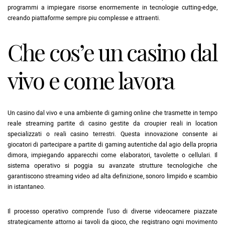
programmi a impiegare risorse enormemente in tecnologie cutting-edge,
creando piattaforme sempre piu complesse e attraenti.
Che cos’e un casino dal
vivo e come lavora
Un casino dal vivo e una ambiente di gaming online che trasmette in tempo
reale streaming partite di casino gestite da croupier reali in location
specializzati o reali casino terrestri. Questa innovazione consente ai
giocatori di partecipare a partite di gaming autentiche dal agio della propria
dimora, impiegando apparecchi come elaboratori, tavolette o cellulari. Il
sistema operativo si poggia su avanzate strutture tecnologiche che
garantiscono streaming video ad alta definizione, sonoro limpido e scambio
in istantaneo.
Il processo operativo comprende l’uso di diverse videocamere piazzate
strategicamente attorno ai tavoli da gioco, che registrano ogni movimento