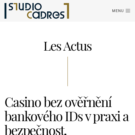
MENU
Les Actus
Casino bez ověřnění
bankového IDs v praxi a
bezpečnost.