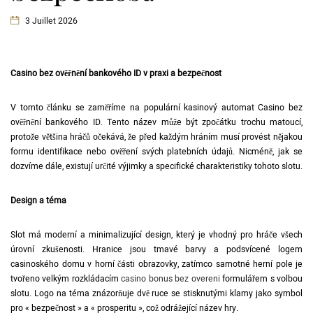
3 Juillet 2026
Casino bez ověřnění bankového ID v praxi a bezpečnost
V tomto článku se zaměříme na populární kasinový automat Casino bez
ověřnění bankového ID. Tento název může být zpočátku trochu matoucí,
protože většina hráčů očekává, že před každým hráním musí provést nějakou
formu identifikace nebo ověření svých platebních údajů. Nicméně, jak se
dozvíme dále, existují určité výjimky a specifické charakteristiky tohoto slotu.
Design a téma
Slot má moderní a minimalizující design, který je vhodný pro hráče všech
úrovní zkušenosti. Hranice jsou tmavé barvy a podsvícené logem
casinoského domu v horní části obrazovky, zatímco samotné herní pole je
tvořeno velkým rozkládacím
casino bonus bez overeni
formulářem s volbou
slotu. Logo na téma znázorňuje dvě ruce se stisknutými klamy jako symbol
pro « bezpečnost » a « prosperitu », což odrážející název hry.