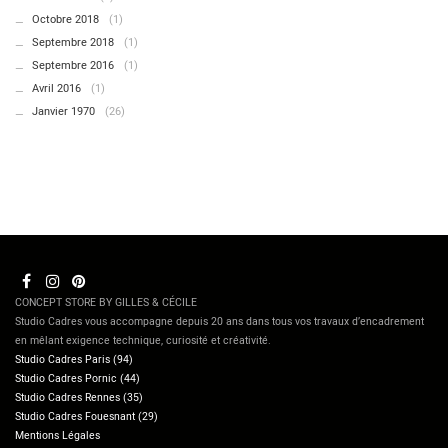
Octobre 2018
(1)
Septembre 2018
(1)
Septembre 2016
(1)
Avril 2016
(1)
Janvier 1970
(26)
CONCEPT STORE BY GILLES & CÉCILE
Studio Cadres vous accompagne depuis 20 ans dans tous vos travaux d’encadrement
en mêlant exigence technique, curiosité et créativité.
Studio Cadres Paris (94)
Studio Cadres Pornic (44)
Studio Cadres Rennes (35)
Studio Cadres Fouesnant (29)
Mentions Légales