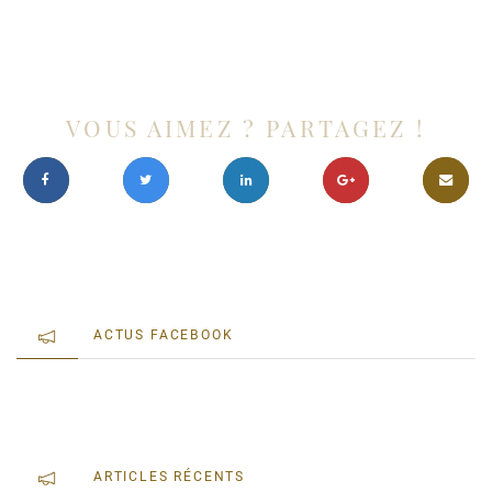
VOUS AIMEZ ? PARTAGEZ !
ACTUS FACEBOOK
ARTICLES RÉCENTS