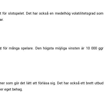
tt för slotspelet. Det har också en medelhög volatilitetsgrad som
ar.
igt för många spelare. Den högsta möjliga vinsten är 10 000 ggr
er som gör det lätt att förläsa sig. Det har också ett brett utbud
ter eget behag.