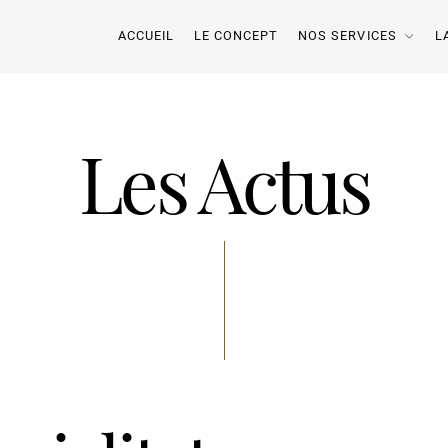
ACCUEIL
LE CONCEPT
NOS SERVICES
L
Les Actus