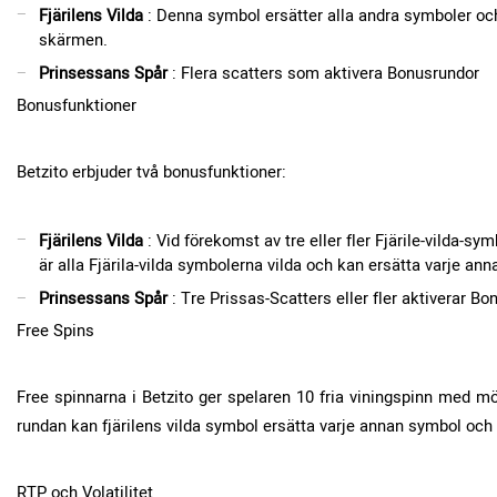
Fjärilens Vilda
: Denna symbol ersätter alla andra symboler oc
skärmen.
Prinsessans Spår
: Flera scatters som aktivera Bonusrundor
Bonusfunktioner
Betzito erbjuder två bonusfunktioner:
Fjärilens Vilda
: Vid förekomst av tre eller fler Fjärile-vilda-s
är alla Fjärila-vilda symbolerna vilda och kan ersätta varje an
Prinsessans Spår
: Tre Prissas-Scatters eller fler aktiverar Bo
Free Spins
Free spinnarna i Betzito ger spelaren 10 fria viningspinn med mö
rundan kan fjärilens vilda symbol ersätta varje annan symbol och
RTP och Volatilitet