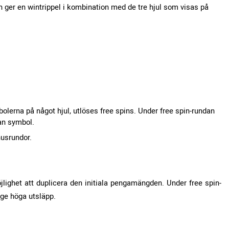
h ger en wintrippel i kombination med de tre hjul som visas på
ymbolerna på något hjul, utlöses free spins. Under free spin-rundan
nan symbol.
nusrundor.
jlighet att duplicera den initiala pengamängden. Under free spin-
 ge höga utsläpp.