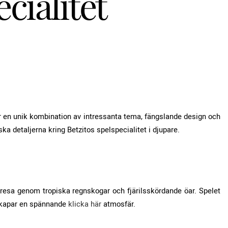
cialitet
 en unik kombination av intressanta tema, fängslande design och
rska detaljerna kring Betzitos spelspecialitet i djupare.
 resa genom tropiska regnskogar och fjärilsskördande öar. Spelet
 skapar en spännande
klicka här
atmosfär.