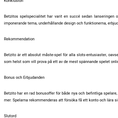
Konklusion
Betzitos spelspecialitet har varit en succé sedan lanseringen oc
imponerande tema, underhållande design och funktionerna, erbjud
Rekommendation
Betzito är ett absolut måste-spel för alla slots-entusiaster, oav
som helst som vill prova på ett av de mest spännande spelet onli
Bonus och Erbjudanden
Betzito har en rad bonusoffer för både nya och befintliga spelar
mer. Spelarna rekommenderas att försöka få ett konto och lära si
Slutord