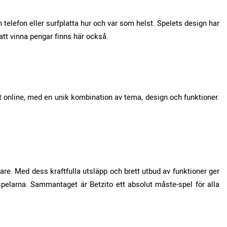
 telefon eller surfplatta hur och var som helst. Spelets design har
att vinna pengar finns här också.
t online, med en unik kombination av tema, design och funktioner.
lare. Med dess kraftfulla utsläpp och brett utbud av funktioner ger
 spelarna. Sammantaget är Betzito ett absolut måste-spel för alla