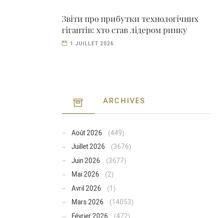
Звіти про прибутки технологічних
гігантів: хто став лідером ринку
1 JUILLET 2026
ARCHIVES
Août 2026
(449)
Juillet 2026
(3676)
Juin 2026
(3677)
Mai 2026
(2)
Avril 2026
(1)
Mars 2026
(14053)
Février 2026
(472)