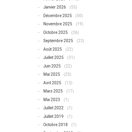
Janvier 2026
(55)
Décembre 2025
(50)
Novembre 2025
(19)
Octobre 2025
(26)
Septembre 2025
(23)
Août 2025
(22)
Juillet 2025
(31)
Juin 2025
(22)
Mai 2025
(25)
Avril 2025
(13)
Mars 2025
(17)
Mai 2023
(1)
Juillet 2022
(1)
Juillet 2019
(1)
Octobre 2018
(1)