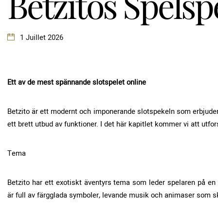
Betzitos Spelspe
1 Juillet 2026
Ett av de mest spännande slotspelet online
Betzito är ett modernt och imponerande slotspekeln som erbjuder
ett brett utbud av funktioner. I det här kapitlet kommer vi att utfo
Tema
Betzito har ett exotiskt äventyrs tema som leder spelaren på en
är full av färgglada symboler, levande musik och animaser som