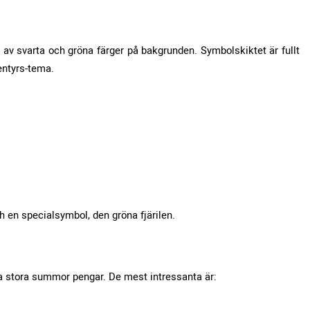
 av svarta och gröna färger på bakgrunden. Symbolskiktet är fullt
entyrs-tema.
ch en specialsymbol, den gröna fjärilen.
na stora summor pengar. De mest intressanta är: