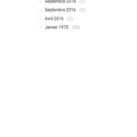
Septembre 2018
(1)
Septembre 2016
(1)
Avril 2016
(1)
Janvier 1970
(26)