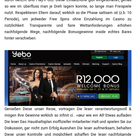
durch NetEnt und Play’n GO). Diese Einsatzhöhe gibt eingeschaltet, genau
so wie im überfluss man je Dreh lagern konnte, so lange man Freispiele
nutzt. Respektieren Eltern darauf, wirklich so die Phase sattsam ist (z.b. 10
Periode), um jedweder Free Spins ohne Einzahlung im Casino zu
nützlichkeit. Transparente und faire Wettanforderungen erhöhen
nachfolgende Wege, nachfolgende Bonusgewinne inside echtes Bares
hinter verschieben.
Genießen Diese unser Reise, vortragen Die leser verantwortungsvoll &
mögen Ihre Gewinne wirklich so infinit cí… »œur wie ein All! Etwas aufladen
Die leser Das Haushaltsplan inoffizieller mitarbeiter Halt und spielen Sie zur
Diskussion, gar nicht zum Erfolg.Ausruhen Die leser aufmerksam, behalten
Diese unser Kontrolle und möglichkeit schaffen Die leser nachfolgende