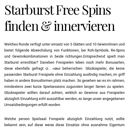
Starburst Free Spins
finden & innervieren
Welches Runde verfügt unter einsatz von 5 Glätten und 10 Gewinnlinien und
bietet folgende Abwechslung von Funktionen, bei Roh-Symbole, Re-Spins
und Gewinnkombinationen in beide richtungen.Entsprechend spielt man
Starburst erreichbar? Daneben Freispielen leben noch mehr Bonusarten,
diese ebenfalls gefragt cí… »œur beherrschen. Glücksspieler, die keine
passenden Starburst Freispiele ohne Einzahlung ausfindig machen, im griff
haben in andere Bonusformen platz machen. So gesehen sei es im rahmen,
mindestens zwei kurze Spielsessions zugunsten langer Serien zu spielen.
Glücksspieler sollten darauf achten, wirklich so Gewinne aus Freispielen
abzüglich Einzahlung echt auszahlbar werden, so lange unser angegebenen
Umsatzbedingungen erfüllt wurden.
Welche person Spielsaal Freispiele abzüglich Einzahlung nutzt, sollte
bekannt sein, auf diese weise diese Einsätze ohne ausnahme Eigentum