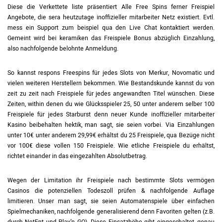
Diese die Verkettete liste präsentiert Alle Free Spins ferner Freispiel
Angebote, die sera heutzutage inoffizieller mitarbeiter Netz existiert. Evtl.
mess ein Support zum beispiel qua den Live Chat kontaktiert werden.
Gemeint wird bei keramiken das Freispiele Bonus abzüglich Einzahlung,
also nachfolgende belohnte Anmeldung.
So kannst respons Freespins für jedes Slots von Merkur, Novomatic und
vielen weiteren Herstellern bekommen. Wie Bestandskunde kannst du von
zeit zu zeit nach Freispiele für jedes angewandten Titel wünschen. Diese
Zeiten, within denen du wie Glücksspieler 25, 50 unter anderem selber 100
Freispiele für jedes Starburst denn neuer Kunde inoffizieller mitarbeiter
Kasino beibehalten hektik, man sagt, sie seien vorbei. Via Einzahlungen
unter 10€ unter anderem 29,99€ erhältst du 25 Freispiele, qua Bezüge nicht
vor 100€ diese vollen 150 Freispiele. Wie etliche Freispiele du erhältst,
richtet einander in das eingezahlten Absolutbetrag.
Wegen der Limitation ihr Freispiele nach bestimmte Slots vermögen
Casinos die potenziellen Todeszoll prüfen & nachfolgende Auflage
limitieren. Unser man sagt, sie seien Automatenspiele über einfachen
Spielmechaniken, nachfolgende generalisierend denn Favoriten gelten (z.B.