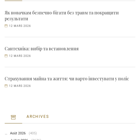
Як новачкам безпечно бігати без травм та покращити
результати
12 MARS 2026
Сантехніка: вибір та встановлення
12 MARS 2026
Страхування майна та життя: чи варто інвестувати у поліс
12 MARS 2026
ARCHIVES
Août 2026
(405)