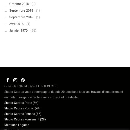
Octobre 2018
(1)
Septembre 2018
(1)
Septembre 2016
(1)
Avril 2016
(1)
Janvier 1970
(26)
CONCEPT STORE BY GILLES & CÉCILE
Studio Cadres vous accompagne depuis 20 ans dans tous vos travaux d’encadrement
en mêlant exigence technique, curiosité et créativité.
Studio Cadres Paris (94)
Studio Cadres Pornic (44)
Studio Cadres Rennes (35)
Studio Cadres Fouesnant (29)
Mentions Légales