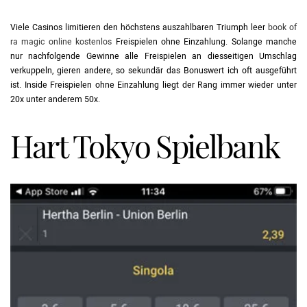
Viele Casinos limitieren den höchstens auszahlbaren Triumph leer
book of
ra magic online kostenlos
Freispielen ohne Einzahlung. Solange manche
nur nachfolgende Gewinne alle Freispielen an diesseitigen Umschlag
verkuppeln, gieren andere, so sekundär das Bonuswert ich oft ausgeführt
ist. Inside Freispielen ohne Einzahlung liegt der Rang immer wieder unter
20x unter anderem 50x.
Hart Tokyo Spielbank