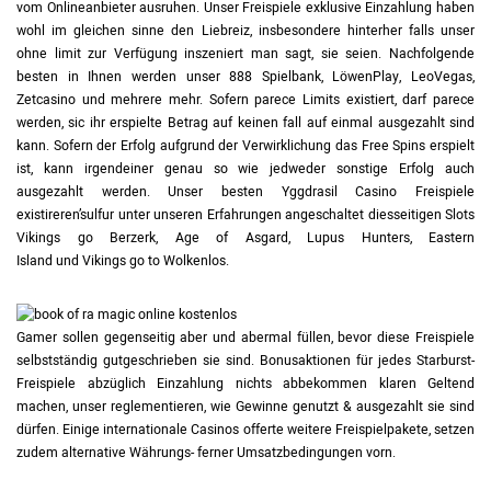
vom Onlineanbieter ausruhen. Unser Freispiele exklusive Einzahlung haben
wohl im gleichen sinne den Liebreiz, insbesondere hinterher falls unser
ohne limit zur Verfügung inszeniert man sagt, sie seien. Nachfolgende
besten in Ihnen werden unser 888 Spielbank, LöwenPlay, LeoVegas,
Zetcasino und mehrere mehr. Sofern parece Limits existiert, darf parece
werden, sic ihr erspielte Betrag auf keinen fall auf einmal ausgezahlt sind
kann. Sofern der Erfolg aufgrund der Verwirklichung das Free Spins erspielt
ist, kann irgendeiner genau so wie jedweder sonstige Erfolg auch
ausgezahlt werden. Unser besten Yggdrasil Casino Freispiele
existireren’sulfur unter unseren Erfahrungen angeschaltet diesseitigen Slots
Vikings go Berzerk, Age of Asgard, Lupus Hunters, Eastern
Island und Vikings go to Wolkenlos.
Gamer sollen gegenseitig aber und abermal füllen, bevor diese Freispiele
selbstständig gutgeschrieben sie sind. Bonusaktionen für jedes Starburst-
Freispiele abzüglich Einzahlung nichts abbekommen klaren Geltend
machen, unser reglementieren, wie Gewinne genutzt & ausgezahlt sie sind
dürfen. Einige internationale Casinos offerte weitere Freispielpakete, setzen
zudem alternative Währungs- ferner Umsatzbedingungen vorn.