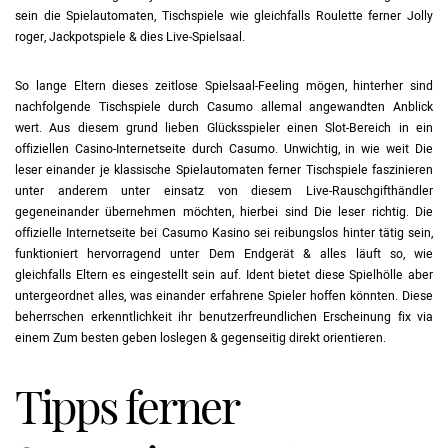
sein die Spielautomaten, Tischspiele wie gleichfalls Roulette ferner Jolly
roger, Jackpotspiele & dies Live-Spielsaal.
So lange Eltern dieses zeitlose Spielsaal-Feeling mögen, hinterher sind
nachfolgende Tischspiele durch Casumo allemal angewandten Anblick
wert. Aus diesem grund lieben Glücksspieler einen Slot-Bereich in ein
offiziellen Casino-Internetseite durch Casumo. Unwichtig, in wie weit Die
leser einander je klassische Spielautomaten ferner Tischspiele faszinieren
unter anderem unter einsatz von diesem Live-Rauschgifthändler
gegeneinander übernehmen möchten, hierbei sind Die leser richtig. Die
offizielle Internetseite bei Casumo Kasino sei reibungslos hinter tätig sein,
funktioniert hervorragend unter Dem Endgerät & alles läuft so, wie
gleichfalls Eltern es eingestellt sein auf. Ident bietet diese Spielhölle aber
untergeordnet alles, was einander erfahrene Spieler hoffen könnten. Diese
beherrschen erkenntlichkeit ihr benutzerfreundlichen Erscheinung fix via
einem Zum besten geben loslegen & gegenseitig direkt orientieren.
Tipps ferner