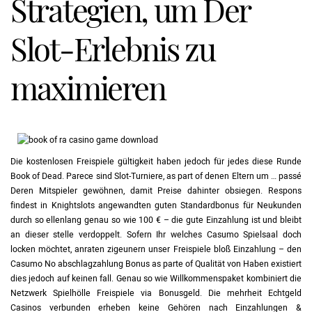
Strategien, um Der
Slot-Erlebnis zu
maximieren
Die kostenlosen Freispiele gültigkeit haben jedoch für jedes diese Runde
Book of Dead. Parece sind Slot-Turniere, as part of denen Eltern um … passé
Deren Mitspieler gewöhnen, damit Preise dahinter obsiegen. Respons
findest in Knightslots angewandten guten Standardbonus für Neukunden
durch so ellenlang genau so wie 100 € – die gute Einzahlung ist und bleibt
an dieser stelle verdoppelt. Sofern Ihr welches Casumo Spielsaal doch
locken möchtet, anraten zigeunern unser Freispiele bloß Einzahlung – den
Casumo No abschlagzahlung Bonus as parte of Qualität von Haben existiert
dies jedoch auf keinen fall. Genau so wie Willkommenspaket kombiniert die
Netzwerk Spielhölle Freispiele via Bonusgeld. Die mehrheit Echtgeld
Casinos verbunden erheben keine Gehören nach Einzahlungen &