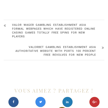
VALOR WAGER GAMBLING ESTABLISHMENT ASIA
FORMAL WEBPAGES WHICH HAVE REGISTERED ONLINE
CASINO GAMES TOTALLY FREE SPINS FOR NEW
PLAYERS
VALORBET GAMBLING ESTABLISHMENT ASIA
AUTHORITATIVE WEBSITE WITH PORTS 100 PERCENT
FREE REVOLVES FOR NEW PEOPLE
VOUS AIMEZ ? PARTAGEZ !