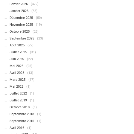
Février 2026
(472)
Janvier 2026
(55)
Décembre 2025
(50)
Novembre 2025
(19)
Octobre 2025
(26)
Septembre 2025
(23)
Août 2025
(22)
Juillet 2025
(31)
Juin 2025
(22)
Mai 2025
(25)
Avril 2025
(13)
Mars 2025
(17)
Mai 2023
(1)
Juillet 2022
(1)
Juillet 2019
(1)
Octobre 2018
(1)
Septembre 2018
(1)
Septembre 2016
(1)
Avril 2016
(1)