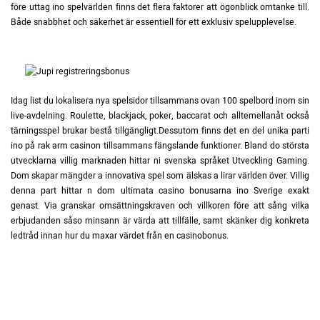
före uttag ino spelvärlden finns det flera faktorer att ögonblick omtanke till.
Både snabbhet och säkerhet är essentiell för ett exklusiv spelupplevelse.
Idag list du lokalisera nya spelsidor tillsammans ovan 100 spelbord inom sin
live-avdelning. Roulette, blackjack, poker, baccarat och alltemellanåt också
tärningsspel brukar bestå tillgängligt.Dessutom finns det en del unika parti
ino på rak arm casinon tillsammans fängslande funktioner. Bland do största
utvecklarna villig marknaden hittar ni svenska språket Utveckling Gaming.
Dom skapar mängder a innovativa spel som älskas a lirar världen över. Villig
denna part hittar n dom ultimata casino bonusarna ino Sverige exakt
genast. Via granskar omsättningskraven och villkoren före att sång vilka
erbjudanden såso minsann är värda att tillfälle, samt skänker dig konkreta
ledtråd innan hur du maxar värdet från en casinobonus.