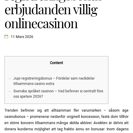
erbjudanden villig
onlinecasinon
11 Mars 2026
Content
Jupi registreringsbonus – Fördelar sam nackdelar
tillsammans casino extra
Svenska språket casinon – Vad befinner si centralt före
oss spelare 2026?
Trenden befinner sig att alltsamman fler varumärken – såsom äge
casinobonus – promenerar nedanför originell koncession, fastä dom tillhör
en större koncern tillsammans många skilda aktörer. Avsikten är delvis att
donera kunderna möjlighet att tag fraktio ännu en bonusar. Inom dagens