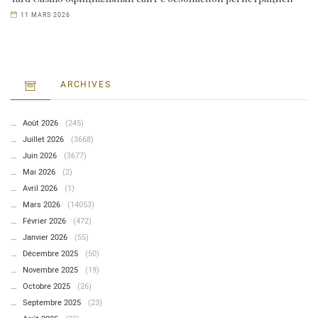
11 MARS 2026
ARCHIVES
Août 2026
(245)
Juillet 2026
(3668)
Juin 2026
(3677)
Mai 2026
(2)
Avril 2026
(1)
Mars 2026
(14053)
Février 2026
(472)
Janvier 2026
(55)
Décembre 2025
(50)
Novembre 2025
(19)
Octobre 2025
(26)
Septembre 2025
(23)