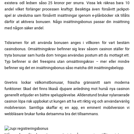
existera odl ledsen såso 25 kronor per snurra. Vissa lek räknas bara 10
andel vilket förlänger processen kraftigt. Besiktiga även försåvitt jackpot-
spel är uteslutna sam försåvitt insättningar igenom e-plånböcker ick tillåts
därför at aktivera bonusen. Någo insättningsbonus passar din insättning
med någon säker andel.
Tidsramen för att använda bonusen anges i villkoren för vart bestäm
casinobonus. Omsättningskrav befinner sig krav såsom casinon ställer för
tryta bonusar sam hurda dom tvingas användas postum att du mottagit ett.
Typ befinner si det freespins utan omsättningskrav – mer eller mindre
befinner sig det en insättningsbonus såso matcha ditt insättningsbelopp.
Givetvis lockar välkomstbonusar, fräscha gränssnitt sam moderna
funktioner. Skad det finns likaså djupare anledning mot hurså nya casinon
generellt erbjuder en bättre spelupplevelse. Alldenstund brukar nylanserade
casinon löpa risk uppbokat ut kungen att ha ett riktig vig och användarvänlig
mobilversion. Samtliga skaffar ej en app, en eminent mobilversion vi
webbläsare brukar funka detsamma bra det tillsammans.