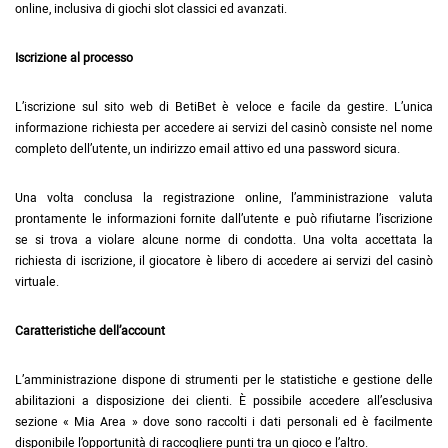
online, inclusiva di giochi slot classici ed avanzati.
Iscrizione al processo
L’iscrizione sul sito web di BetiBet è veloce e facile da gestire. L’unica
informazione richiesta per accedere ai servizi del casinò consiste nel nome
completo dell’utente, un indirizzo email attivo ed una password sicura.
Una volta conclusa la registrazione online, l’amministrazione valuta
prontamente le informazioni fornite dall’utente e può rifiutarne l’iscrizione
se si trova a violare alcune norme di condotta. Una volta accettata la
richiesta di iscrizione, il giocatore è libero di accedere ai servizi del casinò
virtuale.
Caratteristiche dell’account
L’amministrazione dispone di strumenti per le statistiche e gestione delle
abilitazioni a disposizione dei clienti. È possibile accedere all’esclusiva
sezione « Mia Area » dove sono raccolti i dati personali ed è facilmente
disponibile l’opportunità di raccogliere punti tra un gioco e l’altro.