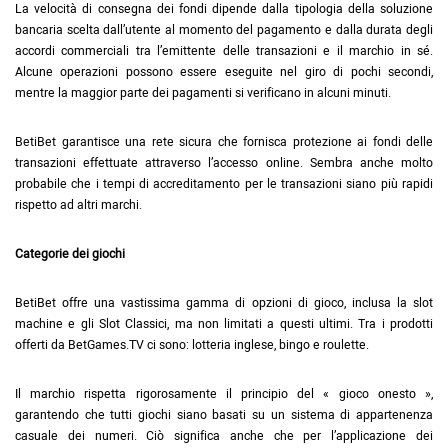
La velocità di consegna dei fondi dipende dalla tipologia della soluzione
bancaria scelta dall’utente al momento del pagamento e dalla durata degli
accordi commerciali tra l’emittente delle transazioni e il marchio in sé.
Alcune operazioni possono essere eseguite nel giro di pochi secondi,
mentre la maggior parte dei pagamenti si verificano in alcuni minuti.
BetiBet garantisce una rete sicura che fornisca protezione ai fondi delle
transazioni effettuate attraverso l’accesso online. Sembra anche molto
probabile che i tempi di accreditamento per le transazioni siano più rapidi
rispetto ad altri marchi.
Categorie dei giochi
BetiBet offre una vastissima gamma di opzioni di gioco, inclusa la slot
machine e gli Slot Classici, ma non limitati a questi ultimi. Tra i prodotti
offerti da BetGames.TV ci sono: lotteria inglese, bingo e roulette.
Il marchio rispetta rigorosamente il principio del « gioco onesto »,
garantendo che tutti giochi siano basati su un sistema di appartenenza
casuale dei numeri. Ciò significa anche che per l’applicazione dei