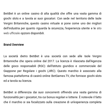
BetiBet è un online casino di alta qualità che offre una vasta gamma di
giochi slots e a tavola ai suoi giocatori. Con sede nel territorio delle Isole
Vergini Britanniche, questo casino virtuale si pone come uno dei migliori
dell’industria per quanto riguarda la sicurezza, l’esperienza utente e le
sito
web ufficiale
opzioni disponibili.
Brand Overview
La società dietro BetiBet è una società con sede alle Isole Vergini
Britanniche che opera online dal 2017. La licenza è rilasciata dall’Agenzia
delle gioco responsabili (RGC) dell’Istituto giuridico e commerciale del
Giappone per Regolare i giochi (JIRC). Questo marchio è associato alla
famosa piattaforma di casinò online BetGames.TV, che fornisce giochi slots
ed a tavola su licenza.
BetiBet si differenzia dai suoi concorrenti offrendo una vasta gamma di
funzionalità per i giocatori, tra cui bonus regolari e lotterie. È notevole il fatto
che il marchio si sia focalizzato sulla creazione di un’esperienza completa