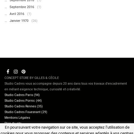
Septembre 2018
(1)
Septembre 2016
(1)
Avril 2016
(1)
Janvier 1970
(26)
CONCEPT STORE BY GILLES & CÉCILE
Studio Cadres vous accompagne depuis 20 ans dans tous vos travaux d’encadrement
en mêlant exigence technique, curiosité et créativité.
Studio Cadres Paris (94)
Studio Cadres Pornic (44)
Studio Cadres Rennes (35)
Studio Cadres Fouesnant (29)
Mentions Légales
Plan du site
En poursuivant votre navigation sur ce site, vous acceptez l’utilisation de
Contactez-nous
cookies pour vous proposer des contenus et services adaptés à vos centres