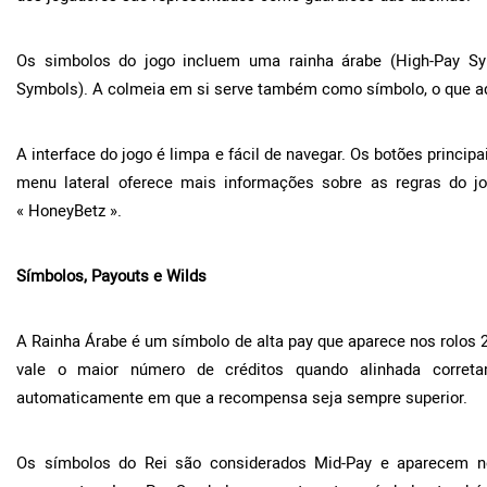
Os simbolos do jogo incluem uma rainha árabe (High-Pay Sym
Symbols). A colmeia em si serve também como símbolo, o que adi
A interface do jogo é limpa e fácil de navegar. Os botões principa
menu lateral oferece mais informações sobre as regras do j
« HoneyBetz ».
Símbolos, Payouts e Wilds
A Rainha Árabe é um símbolo de alta pay que aparece nos rolos 2
vale o maior número de créditos quando alinhada correta
automaticamente em que a recompensa seja sempre superior.
Os símbolos do Rei são considerados Mid-Pay e aparecem no