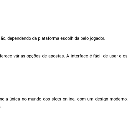
ção, dependendo da plataforma escolhida pelo jogador.
erece várias opções de apostas. A interface é fácil de usar e os
ência única no mundo dos slots online, com um design moderno,
s.