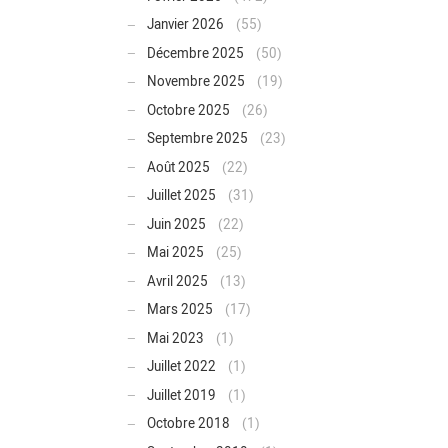
Janvier 2026
(55)
Décembre 2025
(50)
Novembre 2025
(19)
Octobre 2025
(26)
Septembre 2025
(23)
Août 2025
(22)
Juillet 2025
(31)
Juin 2025
(22)
Mai 2025
(25)
Avril 2025
(13)
Mars 2025
(17)
Mai 2023
(1)
Juillet 2022
(1)
Juillet 2019
(1)
Octobre 2018
(1)