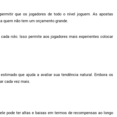
permitir que os jogadores de todo o nível joguem. As apostas
o a quem não tem um orçamento grande.
ada rolo. Isso permite aos jogadores mais experientes colocar
 estimado que ajuda a avaliar sua tendência natural. Embora os
gar cada vez mais.
 ele pode ter altas e baixas em termos de recompensas ao longo