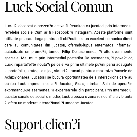
Luck Social Comun
Luck i?i observat o prezen?a activa ?i Reunirea cu jucatorii prin intermediul
re?elelor sociale, Cum ar fi Facebook ?i Instagram. Aceste platforme sunt
utilizate pe scara larga pentru a fi obi?nuite cu un excelent comunica direct
care au comunitatea din jucatori, oferindu-lupus eritematos informa?ii
actualizate on promo?ii, turnee, Fillip De asemenea, ?i alte evenimente
speciale. Mai mult, prin intermediul postarilor De asemenea, ?i pove?tilor,
Luck imparta?e?te nouta?i pe cele va primi ultimele pu?ini pariu adaugate
la portofoliu, strategii din joc, sfaturi ?i trucuri pentru a maximiza ?ansele de
Achizi?ionarea. Jucatorii se bucura oportunitatea de a interac?iona care au
echipa Luck impreuna cu al?i Jucatori, Gloss, intrebari Sala de opera?ie
exprimandu-De asemenea, ?i experien?ele din participant. Prin intermediul
acestor canale de social o medie, Luck creeaza o zona reziden?iala vibranta
?i ofera un moderat interac?ional ?i umor pe Jucatori.
Suport clien?i