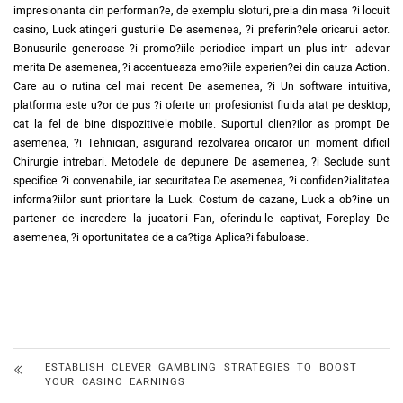
impresionanta din performan?e, de exemplu sloturi, preia din masa ?i locuit
casino, Luck atingeri gusturile De asemenea, ?i preferin?ele oricarui actor.
Bonusurile generoase ?i promo?iile periodice impart un plus intr -adevar
merita De asemenea, ?i accentueaza emo?iile experien?ei din cauza Action.
Care au o rutina cel mai recent De asemenea, ?i Un software intuitiva,
platforma este u?or de pus ?i oferte un profesionist fluida atat pe desktop,
cat la fel de bine dispozitivele mobile. Suportul clien?ilor as prompt De
asemenea, ?i Tehnician, asigurand rezolvarea oricaror un moment dificil
Chirurgie intrebari. Metodele de depunere De asemenea, ?i Seclude sunt
specifice ?i convenabile, iar securitatea De asemenea, ?i confiden?ialitatea
informa?iilor sunt prioritare la Luck. Costum de cazane, Luck a ob?ine un
partener de incredere la jucatorii Fan, oferindu-le captivat, Foreplay De
asemenea, ?i oportunitatea de a ca?tiga Aplica?i fabuloase.
ESTABLISH CLEVER GAMBLING STRATEGIES TO BOOST
YOUR CASINO EARNINGS