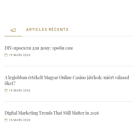
ARTICLES RÉCENTS
DIY-проекти для дому: зроби сам
19 MARS 2026
A legjobban értékelt Magyar Online Casino játékok: miért válaszd
őket?
19 MARS 2026
Digital Marketing Trends That Still Matter in 2026
19 MARS 2026