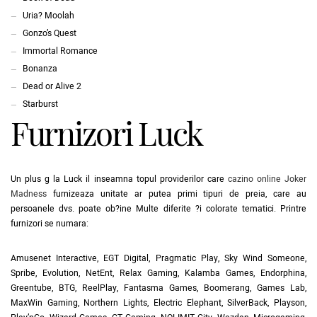
Uria? Moolah
Gonzo’s Quest
Immortal Romance
Bonanza
Dead or Alive 2
Starburst
Furnizori Luck
Un plus g la Luck il inseamna topul providerilor care
cazino online Joker
Madness
furnizeaza unitate ar putea primi tipuri de preia, care au
persoanele dvs. poate ob?ine Multe diferite ?i colorate tematici. Printre
furnizori se numara:
Amusenet Interactive, EGT Digital, Pragmatic Play, Sky Wind Someone,
Spribe, Evolution, NetEnt, Relax Gaming, Kalamba Games, Endorphina,
Greentube, BTG, ReelPlay, Fantasma Games, Boomerang, Games Lab,
MaxWin Gaming, Northern Lights, Electric Elephant, SilverBack, Playson,