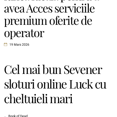
avea Acces serviciile
premium oferite de
operator
19 Mars 2026
Cel mai bun Sevener
sloturi online Luck cu
cheltuieli mari
Book of Dead