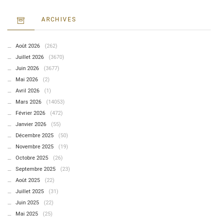
ARCHIVES
Août 2026
(262)
Juillet 2026
(3670)
Juin 2026
(3677)
Mai 2026
(2)
Avril 2026
(1)
Mars 2026
(14053)
Février 2026
(472)
Janvier 2026
(55)
Décembre 2025
(50)
Novembre 2025
(19)
Octobre 2025
(26)
Septembre 2025
(23)
Août 2025
(22)
Juillet 2025
(31)
Juin 2025
(22)
Mai 2025
(25)