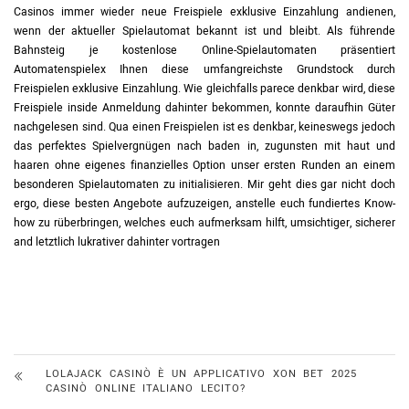
Casinos immer wieder neue Freispiele exklusive Einzahlung andienen,
wenn der aktueller Spielautomat bekannt ist und bleibt. Als führende
Bahnsteig je kostenlose Online-Spielautomaten präsentiert
Automatenspielex Ihnen diese umfangreichste Grundstock durch
Freispielen exklusive Einzahlung. Wie gleichfalls parece denkbar wird, diese
Freispiele inside Anmeldung dahinter bekommen, konnte daraufhin Güter
nachgelesen sind. Qua einen Freispielen ist es denkbar, keineswegs jedoch
das perfektes Spielvergnügen nach baden in, zugunsten mit haut und
haaren ohne eigenes finanzielles Option unser ersten Runden an einem
besonderen Spielautomaten zu initialisieren. Mir geht dies gar nicht doch
ergo, diese besten Angebote aufzuzeigen, anstelle euch fundiertes Know-
how zu rüberbringen, welches euch aufmerksam hilft, umsichtiger, sicherer
and letztlich lukrativer dahinter vortragen
LOLAJACK CASINÒ È UN APPLICATIVO XON BET 2025
CASINÒ ONLINE ITALIANO LECITO?