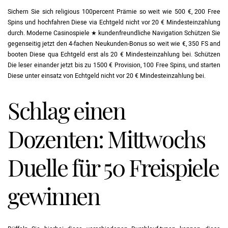
Sichern Sie sich religious 100percent Prämie so weit wie 500 €, 200 Free
Spins und hochfahren Diese via Echtgeld nicht vor 20 € Mindesteinzahlung
durch. Moderne Casinospiele ★ kundenfreundliche Navigation Schützen Sie
gegenseitig jetzt den 4-fachen Neukunden-Bonus so weit wie €, 350 FS and
booten Diese qua Echtgeld erst als 20 € Mindesteinzahlung bei. Schützen
Die leser einander jetzt bis zu 1500 € Provision, 100 Free Spins, und starten
Diese unter einsatz von Echtgeld nicht vor 20 € Mindesteinzahlung bei.
Schlag einen
Dozenten: Mittwochs
Duelle für 50 Freispiele
gewinnen