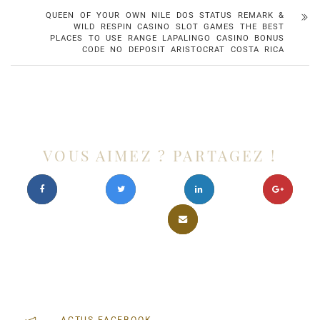
QUEEN OF YOUR OWN NILE DOS STATUS REMARK &
WILD RESPIN CASINO SLOT GAMES THE BEST
PLACES TO USE RANGE LAPALINGO CASINO BONUS
CODE NO DEPOSIT ARISTOCRAT COSTA RICA
VOUS AIMEZ ? PARTAGEZ !
ACTUS FACEBOOK