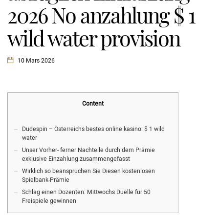
2026 No anzahlung $ 1
wild water provision
10 Mars 2026
Content
Dudespin – Österreichs bestes online kasino: $ 1 wild
water
Unser Vorher- ferner Nachteile durch dem Prämie
exklusive Einzahlung zusammengefasst
Wirklich so beanspruchen Sie Diesen kostenlosen
Spielbank-Prämie
Schlag einen Dozenten: Mittwochs Duelle für 50
Freispiele gewinnen