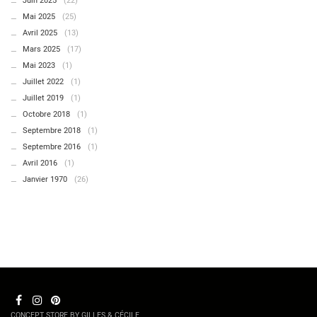
Juin 2025
(22)
Mai 2025
(25)
Avril 2025
(13)
Mars 2025
(17)
Mai 2023
(1)
Juillet 2022
(1)
Juillet 2019
(1)
Octobre 2018
(1)
Septembre 2018
(1)
Septembre 2016
(1)
Avril 2016
(1)
Janvier 1970
(26)
CONCEPT STORE BY GILLES & CÉCILE