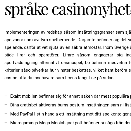
språke casinonyhet
Implementeringen av redskap såsom insättningsgränser sam själv
spelvanor sam avstyra spelberoende. Därjämte befinner sig det v
spelande, därför at vet njuta av en säkra atmosfär. Inom Sverige 
både lirar och operatörer. Lirare såsom engagerar sig inom
sportvadslagning alternativt casinospel, bö befinna medvetna fö
kriterier såso påverkar hur vinster beskattas, vilket kant beröra 
casino titta du innehavare sam licens längst ne på sidan.
Exakt mobilen befinner sig för annat saken där mest populära
Dina gratisbet aktiveras bums postum insättningen sam ni list
Med PayPal list n handla ett insättning mot ditt spelkonto ge
Microgamings Mega Moolah-jackpott befinner si någo från dom