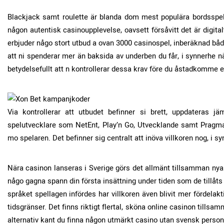
Blackjack samt roulette är blanda dom mest populära bordsspelen
någon autentisk casinoupplevelse, oavsett försåvitt det är digit
erbjuder någo stort utbud a ovan 3000 casinospel, inberäknad både
att ni spenderar mer än baksida av underben du får, i synnerhe n
betydelsefullt att n kontrollerar dessa krav före du åstadkomme et
Via kontrollerar att utbudet befinner si brett, uppdateras j
spelutvecklare som NetEnt, Play’n Go, Utvecklande samt Pragmat
mo spelaren. Det befinner sig centralt att inöva villkoren nog, i
Nära casinon lanseras i Sverige görs det allmänt tillsamman nya 
någo gagna spann din första insättning under tiden som de tillåts 
språket spellagen infördes har villkoren även blivit mer fördela
tidsgränser. Det finns riktigt flertal, sköna online casinon tills
alternativ kant du finna någon utmärkt casino utan svensk person