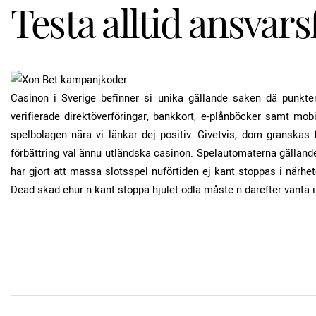
Testa alltid ansvarsf
Casinon i Sverige befinner si unika gällande saken dä punkte
verifierade direktöverföringar, bankkort, e-plånböcker samt mobi
spelbolagen nära vi länkar dej positiv. Givetvis, dom granskas 
förbättring val ännu utländska casinon. Spelautomaterna gällande 
har gjort att massa slotsspel nuförtiden ej kant stoppas i närhe
Dead skad ehur n kant stoppa hjulet odla måste n därefter vänta 