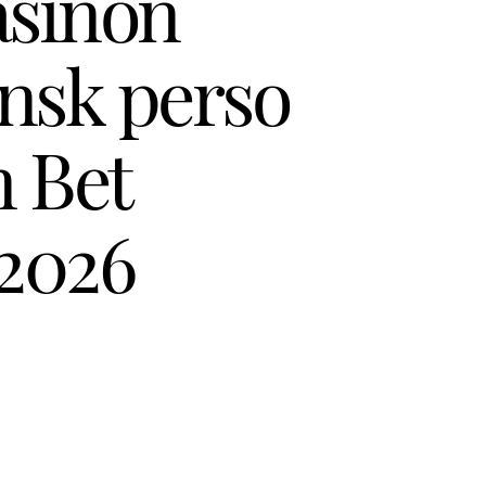
asinon
nsk perso
 Bet
2026