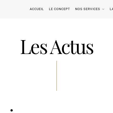
ACCUEIL
LE CONCEPT
NOS SERVICES
L
Les Actus