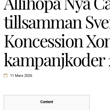
Allihopa Nya C
tillsamman Sve
Koncession Xon
kampanjkoder 
11 Mars 2026
Content