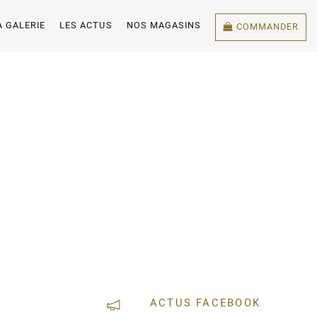
A GALERIE
LES ACTUS
NOS MAGASINS
COMMANDER
ACTUS FACEBOOK