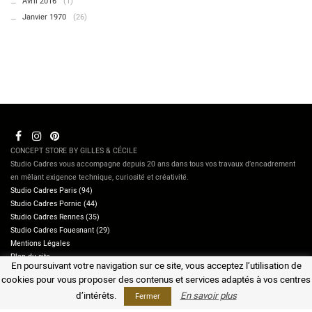
Avril 2016
(1)
Janvier 1970
(26)
CONCEPT STORE BY GILLES & CÉCILE
Studio Cadres vous accompagne depuis 20 ans dans tous vos travaux d’encadrement
en mêlant exigence technique, curiosité et créativité.
Studio Cadres Paris (94)
Studio Cadres Pornic (44)
Studio Cadres Rennes (35)
Studio Cadres Fouesnant (29)
Mentions Légales
Plan du site
En poursuivant votre navigation sur ce site, vous acceptez l’utilisation de
Contactez-nous
cookies pour vous proposer des contenus et services adaptés à vos centres
d’intérêts.
En savoir plus
Fermer