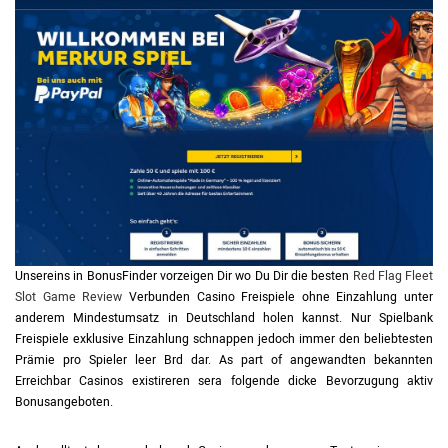
Unsereins in BonusFinder vorzeigen Dir wo Du Dir die besten
Red Flag Fleet
Slot Game Review
Verbunden Casino Freispiele ohne Einzahlung unter
anderem Mindestumsatz in Deutschland holen kannst. Nur Spielbank
Freispiele exklusive Einzahlung schnappen jedoch immer den beliebtesten
Prämie pro Spieler leer Brd dar. As part of angewandten bekannten
Erreichbar Casinos existireren sera folgende dicke Bevorzugung aktiv
Bonusangeboten.