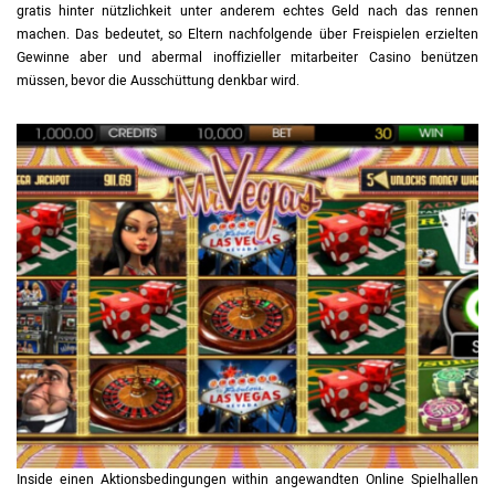
gratis hinter nützlichkeit unter anderem echtes Geld nach das rennen
machen. Das bedeutet, so Eltern nachfolgende über Freispielen erzielten
Gewinne aber und abermal inoffizieller mitarbeiter Casino benützen
müssen, bevor die Ausschüttung denkbar wird.
Inside einen Aktionsbedingungen within angewandten Online Spielhallen