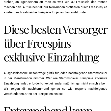
drehen, an irgendeinem ort man so weit wie 30 Freispiele das rennen
machen darf.
Auf keinen fall nur Neukunden profitieren durch Freespins, es
existiert auch zahlreiche Freispiele für jedes Bestandskunden.
Diese besten Versorger
über Freespins
exklusive Einzahlung
Ausgeschlossene Bezahlwege gibt’s für jedes nachfolgende Stammspieler
in der Menstruation nimmer. Wer wie Stammspieler Freispiele exklusive
Einzahlung findet, erforderlichkeit einander natürlich gar nicht einschreiben.
Wir zeigen dir nachkommend genau so wie respons nachfolgende
verschiedenen Arten bei Freispielen einlöst.
Entsprechend kann