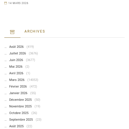
14 MARS 2026
ARCHIVES
Août 2026
(419)
Juillet 2026
(3676)
Juin 2026
(3677)
Mai 2026
(2)
Avril 2026
(1)
Mars 2026
(14053)
Février 2026
(472)
Janvier 2026
(55)
Décembre 2025
(50)
Novembre 2025
(19)
Octobre 2025
(26)
Septembre 2025
(23)
Août 2025
(22)