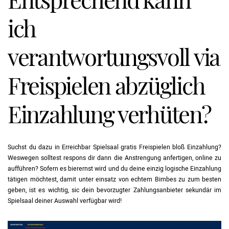
ich
verantwortungsvoll via
Freispielen abzüglich
Einzahlung verhüten?
Suchst du dazu in Erreichbar Spielsaal gratis Freispielen bloß Einzahlung?
Weswegen solltest respons dir dann die Anstrengung anfertigen, online zu
aufführen? Sofern es bierernst wird und du deine einzig logische Einzahlung
tätigen möchtest, damit unter einsatz von echtem Bimbes zu zum besten
geben, ist es wichtig, sic dein bevorzugter Zahlungsanbieter sekundär im
Spielsaal deiner Auswahl verfügbar wird!