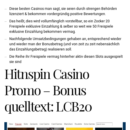
Diese besten Casinos man sagt, sie seien durch strengen Behörden
lizenziert & bekommen vordergründig positive Bewertungen.
Das heißt, dies wird vollumfänglich vorstellbar, so ein Zocker 20
Freispiele exklusive Einzahlung & selber so weit wie 50 Freispiele
exklusive Einzahlung bekommen vermag.
Nachfolgende Umsatzbedingungen gehaben an, entsprechend wieder
und wieder man der Bonusbetrag (und von zeit zu zeit nebensächlich
das Einzahlungsbetrag) realisieren soll.
Die Reihe ihr Freispiele vermag hinterher aktiv diesen Slots ausgespielt
sie sind
Hitnspin Casino
Promo – Bonus
quelltext: LCB20