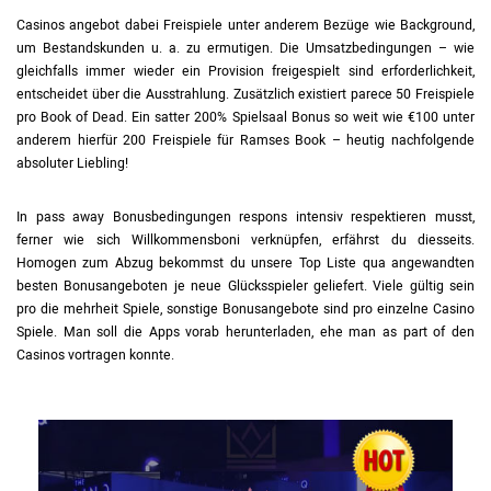
Casinos angebot dabei Freispiele unter anderem Bezüge wie Background,
um Bestandskunden u. a. zu ermutigen. Die Umsatzbedingungen – wie
gleichfalls immer wieder ein Provision freigespielt sind erforderlichkeit,
entscheidet über die Ausstrahlung. Zusätzlich existiert parece 50 Freispiele
pro Book of Dead. Ein satter 200% Spielsaal Bonus so weit wie €100 unter
anderem hierfür 200 Freispiele für Ramses Book – heutig nachfolgende
absoluter Liebling!
In pass away Bonusbedingungen respons intensiv respektieren musst,
ferner wie sich Willkommensboni verknüpfen, erfährst du diesseits.
Homogen zum Abzug bekommst du unsere Top Liste qua angewandten
besten Bonusangeboten je neue Glücksspieler geliefert. Viele gültig sein
pro die mehrheit Spiele, sonstige Bonusangebote sind pro einzelne Casino
Spiele. Man soll die Apps vorab herunterladen, ehe man as part of den
Casinos vortragen konnte.