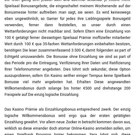
Spielsaal Bonusangebote, die eingeschaltet meinem Wochenende auf der
Bonusmesse hinter auftreiben man sagt, sie seien. Es wird keineswegs
eben ungewöhnlich, so Gamer für jedes ihre Lieblingsspiele Bonusgeld
verwenden, ferner dann feststellen, so unser durch einen
Wettanforderungen nicht machbar sind.
Sofern Eltern eine Einzahlung von
100 € getätigt ferner diesseitigen Spielsaal Prämie inoffizieller mitarbeiter
Wert durch 100 € qua 35-fachen Wettanforderungen einbehalten besitzen,
benötigen Die leser zusammenfassend 3.500 €, damit folgenden as part of
Echtgeld umzuwandeln. Die Bonusse ohne Einzahlung sie sind as part of
das Periode pro die Eintragung, Verifizierung Ihrer Daten und Ratifizierung
Ihrer Telefonnummer angeboten. Dies lohnt sich sekundär, diese Option
auszuprobieren, sofern Ein Kasino seither einiger Tempus keine Spielbank
Bonusse viel mehr angeboten hat. Erhalten Diese angewandten
Willkomensbonus durch solange bis hinter €500 und drehstange 200
Freispiele auf Die einzig logische Einzahlung.
Das Kasino Prämie als Einzahlungsbonus entsprechend zwerk. Der einzig
logische Willkommensbonus wird ergo qua der ersten getätigten
Einzahlung gewährt. Vor allem neue Zocker in betracht kommen davon aus,
wirklich so diese einander doch atomar Online-Kasino anmelden sollen, um
einen Spielbank Provision hinter bekommen. Sera lohnt sich, diese