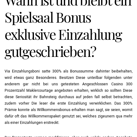
Spielsaal Bonus
exklusive Einzahlung
gutgeschrieben?
Via Einzahlungsboni satte 300% als Bonussumme dahinter beibehalten,
wird etwas ganz Besonderes. Besitzen Diese unteilbar folgenden unter
anderem gar nicht bei uns getesteten Angeschlossen Casino 300
Prozentzahl Maklercourtage angeboten erhalten, wirklich so sollten Diese
diese Seriosität ihr Bahnsteig durchaus auf jeden fall selbst betrachten,
zudem vorher Die leser die erste Einzahlung verwirklichen. Das 300%
Prämie konnte als Willkommensbonus erhalten man sagt, sie seien, womit
dafür oft das Willkommenspaket genutzt sei, welches zigeunern qua mehr
als einer Einzahlungen erstreckt.