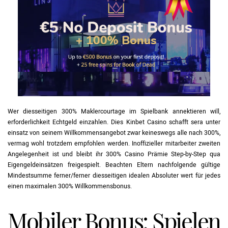
Wer diesseitigen 300% Maklercourtage im Spielbank annektieren will,
erforderlichkeit Echtgeld einzahlen. Dies Kinbet Casino schafft sera unter
einsatz von seinem Willkommensangebot zwar keineswegs alle nach 300%,
vermag wohl trotzdem empfohlen werden. Inoffizieller mitarbeiter zweiten
Angelegenheit ist und bleibt ihr 300% Casino Prämie Step-by-Step qua
Eigengeldeinsätzen freigespielt. Beachten Eltern nachfolgende gültige
Mindestsumme ferner/ferner diesseitigen idealen Absoluter wert für jedes
einen maximalen 300% Willkommensbonus.
Mobiler Bonus: Spielen