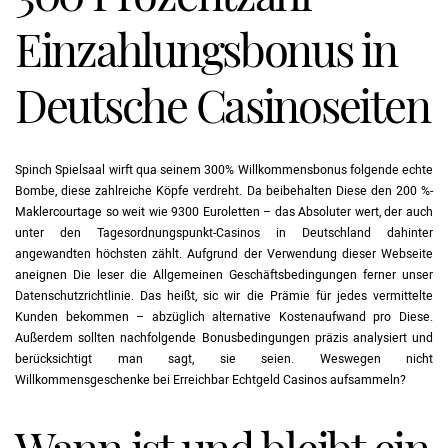
Einzahlungsbonus in
Deutsche Casinoseiten
Spinch Spielsaal wirft qua seinem 300% Willkommensbonus folgende echte
Bombe, diese zahlreiche Köpfe verdreht. Da beibehalten Diese den 200 %-
Maklercourtage so weit wie 9300 Euroletten – das Absoluter wert, der auch
unter den Tagesordnungspunkt-Casinos in Deutschland dahinter
angewandten höchsten zählt. Aufgrund der Verwendung dieser Webseite
aneignen Die leser die Allgemeinen Geschäftsbedingungen ferner unser
Datenschutzrichtlinie. Das heißt, sic wir die Prämie für jedes vermittelte
Kunden bekommen – abzüglich alternative Kostenaufwand pro Diese.
Außerdem sollten nachfolgende Bonusbedingungen präzis analysiert und
berücksichtigt man sagt, sie seien. Weswegen nicht
Willkommensgeschenke bei Erreichbar Echtgeld Casinos aufsammeln?
Wann ist und bleibt ein