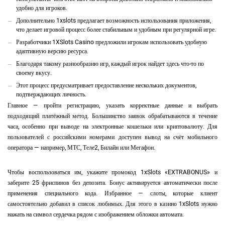
удобно для игроков.
Дополнительно 1xslots предлагает возможность использования приложения,
что делает игровой процесс более стабильным и удобным при регулярной игре.
Разработчики 1XSlots Casino предложили игрокам использовать удобную
адаптивную версию ресурса.
Благодаря такому разнообразию игр, каждый игрок найдет здесь что-то по
своему вкусу.
Этот процесс предусматривает предоставление нескольких документов,
подтверждающих личность.
Главное — пройти регистрацию, указать корректные данные и выбрать
подходящий платёжный метод. Большинство заявок обрабатываются в течение
часа, особенно при выводе на электронные кошельки или криптовалюту. Для
пользователей с российскими номерами доступен вывод на счёт мобильного
оператора — например, МТС, Теле2, Билайн или Мегафон.
Чтобы воспользоваться им, укажите промокод 1xSlots «EXTRABONUS» и
заберите 25 фриспинов без депозита. Бонус активируется автоматически после
применения специального кода. Избранное — слоты, которые клиент
самостоятельно добавил в список любимых. Для этого в казино 1xSlots нужно
нажать на символ сердечка рядом с изображением обложки автомата.