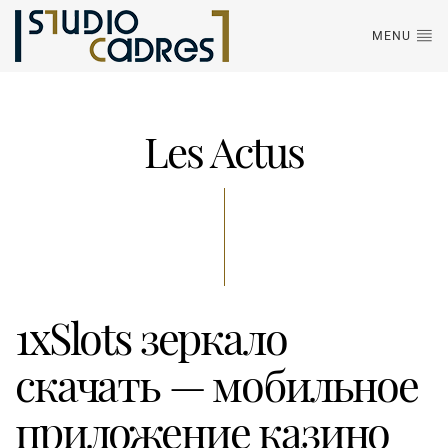
MENU
Les Actus
1xSlots зеркало
скачать — мобильное
приложение казино