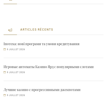
ARTICLES RÉCENTS
Іпотека: нові програми та умови кредитування
9 JUILLET 2026
Игровые автоматы Казино Ярд с популярными слотами
9 JUILLET 2026
Лучшие казино с прогрессивными джекпотами
9 JUILLET 2026