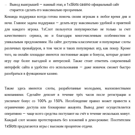
Вывод выигрышей — важный этап, и 1хSlots casino официальный сайт
старается сделать его максимально прозрачным.
Команда поддержки всегда готова помочь своим игрокам в любое время дня и
ночи. Главное задача поддержки — делать игру максимально удобной и приятной
для каждого игрока. 1хСлот пользуется популярностью не только за счет
качественного сервиса, но и благодаря многочисленным особенностям и
уникальным предложениям. На сайте доступны классические и популярные слоты
различных провайдеров, в том числе и таких популярных игр, как покер. Кроме
того, на онлайн площадке имеются постоянные акции и бонусы, которые делают
игру еще более выгодной и интересной. Также стоит отметить современный
интерфейс сайта и удобство его использования — даже новичок сможет быстро
разобраться в функционале казино.
Также здесь имеются слоты, разработанные молодыми, малоизвестными
компаниями. Сделайте депозит в течение трёх часов после регистрации и
увеличьте бонус со 100% до 150%. Несоблюдение правил может привести к
ограничению доступа или блокировке аккаунта. Вывод денег осуществляется
оперативно — чаще всего средства поступают на счёт в течение нескольких минут.
Каждый слот можно протестировать без вложений в демо-режиме. Посетителям
1xSlots предлагаются игры с высоким процентом отдачи.