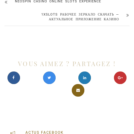
NEOSPIN CASINO ONLINE SLOTS EXPERIENCE
1XSLOTS РАБОЧЕЕ ЗЕРКАЛО СКАЧАТЬ —
АКТУАЛЬНОЕ ПРИЛОЖЕНИЕ КАЗИНО
VOUS AIMEZ ? PARTAGEZ !
ACTUS FACEBOOK