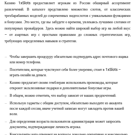
Казино 1xSlots предоставляет игрокам из России обширный ассортимент
развлечений. В каталоге представлено множество слотов, от классических
трехбарабанных моделей до современных видеослотов с уникальными функциями
и бонусами. Это место, где вы забудете о времени, увлекаясь лучшими слотами от
популярных провайдеров. Здесь можно найти широкий выбор игр на любой вкус
– от азартных игр с простыми правилами до сложных стратегических игр,
требующих определенных навыков и стратегии.
Чтобы завершить процедуру обязательно подтвердить адрес почтового ящика
или номер телефона.
Посетителям, которые чувствуют себя более уверенно, стоит в 1xSlots –
играть онлайн на деньги.
Казино предлагает своим гемблерам использовать промокоды, которые
откроют эксклюзивные подарки и дополнительные бонусные игры.
В общем, можно отметить, что выбор зависит от ваших предпочтений.
Используя гаджеты с общим доступом, обязательно выходите из аккаунта
после каждой сессии, иначе учетной записью могут завладеть против вашей
воли.
Для определения возраста пользователя администрация может запросить
документы, подтверждающие личность игрока.
Консультанты чата отвечают на вопросы довольно оперативно и максимально