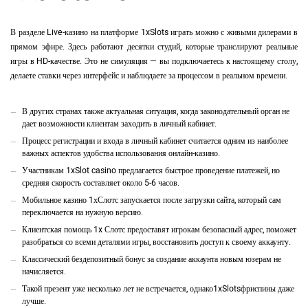
В разделе Live-казино на платформе 1xSlots играть можно с живыми дилерами в
прямом эфире. Здесь работают десятки студий, которые транслируют реальные
игры в HD-качестве. Это не симуляция — вы подключаетесь к настоящему столу,
делаете ставки через интерфейс и наблюдаете за процессом в реальном времени.
В других странах также актуальная ситуация, когда законодательный орган не
дает возможности клиентам заходить в личный кабинет.
Процесс регистрации и входа в личный кабинет считается одним из наиболее
важных аспектов удобства использования онлайн-казино.
Участникам 1xSlot casino предлагается быстрое проведение платежей, но
средняя скорость составляет около 5-6 часов.
Мобильное казино 1хСлотс запускается после загрузки сайта, который сам
переключается на нужную версию.
Клиентская помощь 1x Слотс предоставят игрокам безопасный адрес, поможет
разобраться со всеми деталями игры, восстановить доступ к своему аккаунту.
Классический бездепозитный бонус за создание аккаунта новым юзерам не
начисляется.
Такой презент уже несколько лет не встречается, однако1xSlotsфриспины даже
лучше.