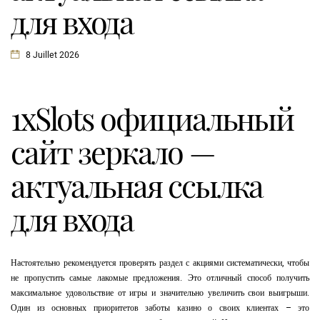
для входа
8 Juillet 2026
1xSlots официальный
сайт зеркало —
актуальная ссылка
для входа
Настоятельно рекомендуется проверять раздел с акциями систематически, чтобы
не пропустить самые лакомые предложения. Это отличный способ получить
максимальное удовольствие от игры и значительно увеличить свои выигрыши.
Один из основных приоритетов заботы казино о своих клиентах – это