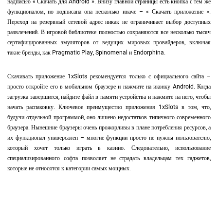
надписью « Скачать для Android ». Внизу главной страницы есть кнопка с тем же
функционалом, но подписана она несколько иначе – « Скачать приложение ».
Переход на резервный сетевой адрес никак не ограничивает выбор доступных
развлечений. В игровой библиотеке полностью сохраняются все несколько тысяч
сертифицированных эмуляторов от ведущих мировых провайдеров, включая
такие бренды, как Pragmatic Play, Spinomenal и Endorphina.
Скачивать приложение 1xSlots рекомендуется только с официального сайта –
просто откройте его в мобильном браузере и нажмите на иконку Android. Когда
загрузка завершится, найдите файл в памяти устройства и нажмите на него, чтобы
начать распаковку. Ключевое преимущество приложения 1xSlots в том, что,
будучи отдельной программой, оно лишено недостатков типичного современного
браузера. Нынешние браузеры очень прожорливы в плане потребления ресурсов, а
их функционал универсален – многие функции просто не нужны пользователю,
который хочет только играть в казино. Следовательно, использование
специализированного софта позволяет не страдать владельцам тех гаджетов,
которые не относятся к категории самых мощных.