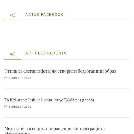
ACTUS FACEBOOK
ARTICLES RÉCENTS
Стиль та елегантність: як створити бездоганний образ
8 JUILLET 2026
Τα Καλύτερα Online Casino στην Ελλάδα 413188881
8 JUILLET 2026
Медитація та спорт: покращення концентрації та