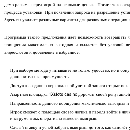
демо-режиме перед игрой на реальные деньги. После этого от
процесса установки. При появлении запроса на разрешение устан
Здесь вы увидите различные варианты для различных операционн
Программа такого предложения дает возможность возвращать ч
поощрения максимально выгодная и выдается без условий ве
видеослотов и добавление в избранное.
При выборе метода учитывайте не только удобство, но и бон
дополнительные преимущества.
Доступ к созданию персональной учетной записи открыт искл
Азартная площадка 1Xslots casino дорожит своей репутацией
Направленность данного поощрения максимально выгодная и 
Игрок сможет с помощью своего логина и пароля войти в ли
инструментом, оперативно вывести выигрыш.
Сделай ставку и успей забрать выигрыш до того, как самолёт 