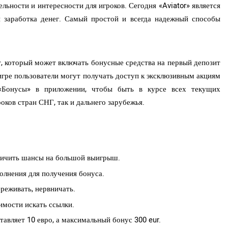
льности и интересности для игроков. Сегодня «Aviator» является
 заработка денег. Самый простой и всегда надежный способы
, который может включать бонусные средства на первый депозит
игре пользователи могут получать доступ к эксклюзивным акциям
 «Бонусы» в приложении, чтобы быть в курсе всех текущих
оков стран СНГ, так и дальнего зарубежья.
еличить шансы на большой выигрыш.
лнения для получения бонуса.
ереживать, нервничать.
имости искать ссылки.
авляет 10 евро, а максимальный бонус 300 eur.