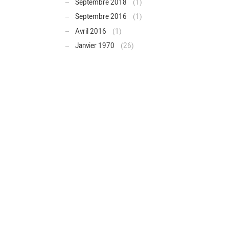
Septembre 2018
(1)
Septembre 2016
(1)
Avril 2016
(1)
Janvier 1970
(26)