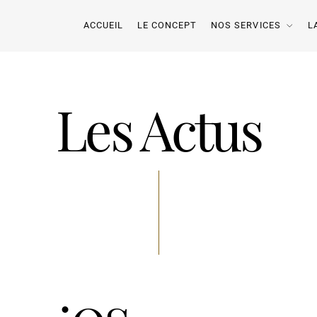
ACCUEIL
LE CONCEPT
NOS SERVICES
L
Les Actus