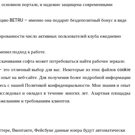
на основном портале, и надежно защищена современными
ацию BETRU – именно она подарит бездепозитный бонус в виде
ированности число активных пользователей клуба ежедневно
менил подход к работе.
 скачивания софта может потребоваться найти рабочее зеркало.
 – это отличный выбор для вас. Некоторые из этих файлов cookie
 опыт на веб-сайте. Для получения более подробной информации
тесь с нашей Политикой конфиденциальности. Мои знания и опыт
сследовал и овладел в течение многих лет. Азартная площадка
ожеланиям и требованиям клиентов.
тере, Вконтакте, Фейсбуке данные юзера будут автоматически