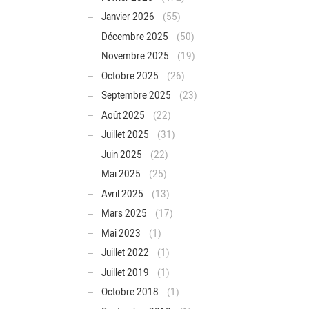
Janvier 2026
(55)
Décembre 2025
(50)
Novembre 2025
(19)
Octobre 2025
(26)
Septembre 2025
(23)
Août 2025
(22)
Juillet 2025
(31)
Juin 2025
(22)
Mai 2025
(25)
Avril 2025
(13)
Mars 2025
(17)
Mai 2023
(1)
Juillet 2022
(1)
Juillet 2019
(1)
Octobre 2018
(1)