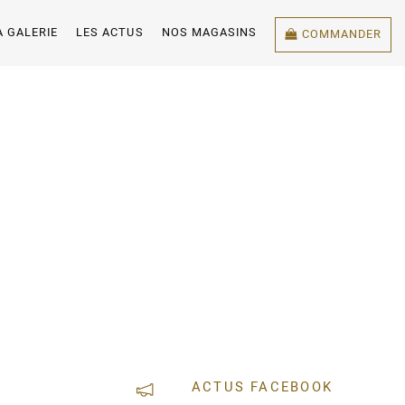
A GALERIE
LES ACTUS
NOS MAGASINS
COMMANDER
ACTUS FACEBOOK