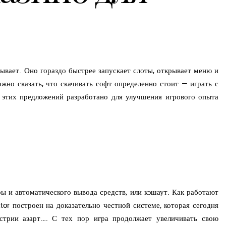
ывает. Оно гораздо быстрее запускает слоты, открывает меню и
жно сказать, что скачивать софт определенно стоит — играть с
 этих предложений разработано для улучшения игрового опыта
 и автоматического вывода средств, или кэшаут. Как работают
or построен на доказательно честной системе, которая сегодня
устрии азарт…. С тех пор игра продолжает увеличивать свою