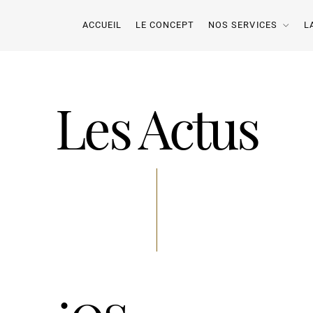
ACCUEIL
LE CONCEPT
NOS SERVICES
L
Les Actus