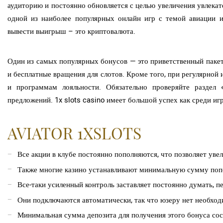
аудиторию и постоянно обновляется с целью увеличения увлекате
одной из наиболее популярных онлайн игр с темой авиации и
вывести выигрыш – это криптовалюта.
Один из самых популярных бонусов — это приветственный пакет
и бесплатные вращения для слотов. Кроме того, при регулярной 
и программам лояльности. Обязательно проверяйте раздел
предложений. 1x slots casino имеет большой успех как среди игр
AVIATOR 1XSLOTS
Все акции в клубе постоянно пополняются, что позволяет ув
Также многие казино устанавливают минимальную сумму попо
Все-таки усиленный контроль заставляет постоянно думать, п
Они подключаются автоматически, так что юзеру нет необход
Минимальная сумма депозита для получения этого бонуса сост