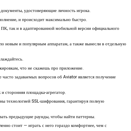
 документы, удостоверяющие личность игрока.
полнение, и происходит максимально быстро.
м ПК, так и в адаптированной мобильной версии официального
 по новым и популярным аппаратам, а также вынесли в отдельную
слаждайтесь.
кировкам, что не скажешь про приложение.
е часто задаваемых вопросов об Aviator является получение
 и сторонняя площадка-агрегатор.
ены технологией SSL-шифрования, гарантируя полную
овать предыдущие раунды, чтобы найти паттерны.
ленно стоит — играть с него гораздо комфортнее, чем с