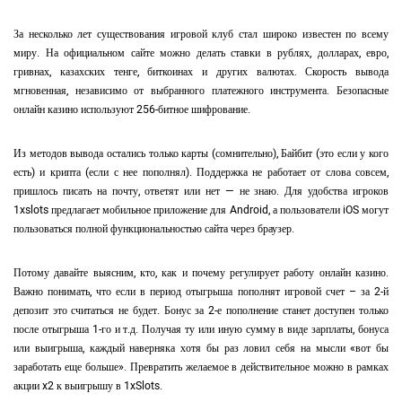
За несколько лет существования игровой клуб стал широко известен по всему
миру. На официальном сайте можно делать ставки в рублях, долларах, евро,
гривнах, казахских тенге, биткоинах и других валютах. Скорость вывода
мгновенная, независимо от выбранного платежного инструмента. Безопасные
онлайн казино используют 256-битное шифрование.
Из методов вывода остались только карты (сомнительно), Байбит (это если у кого
есть) и крипта (если с нее пополнял). Поддержка не работает от слова совсем,
пришлось писать на почту, ответят или нет — не знаю. Для удобства игроков
1xslots предлагает мобильное приложение для Android, а пользователи iOS могут
пользоваться полной функциональностью сайта через браузер.
Потому давайте выясним, кто, как и почему регулирует работу онлайн казино.
Важно понимать, что если в период отыгрыша пополнят игровой счет – за 2-й
депозит это считаться не будет. Бонус за 2-е пополнение станет доступен только
после отыгрыша 1-го и т.д. Получая ту или иную сумму в виде зарплаты, бонуса
или выигрыша, каждый наверняка хотя бы раз ловил себя на мысли «вот бы
заработать еще больше». Превратить желаемое в действительное можно в рамках
акции x2 к выигрышу в 1xSlots.