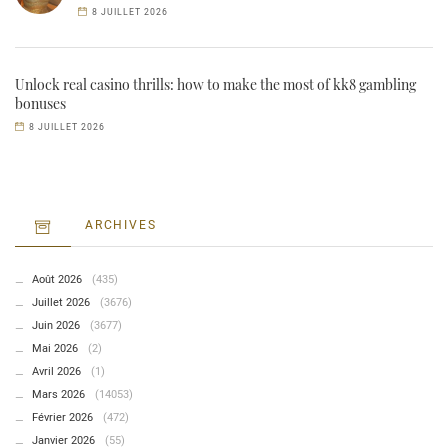
8 JUILLET 2026
Unlock real casino thrills: how to make the most of kk8 gambling
bonuses
8 JUILLET 2026
ARCHIVES
Août 2026
(435)
Juillet 2026
(3676)
Juin 2026
(3677)
Mai 2026
(2)
Avril 2026
(1)
Mars 2026
(14053)
Février 2026
(472)
Janvier 2026
(55)