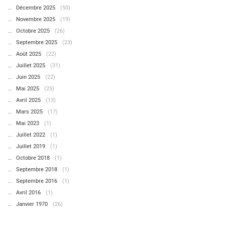
Décembre 2025
(50)
Novembre 2025
(19)
Octobre 2025
(26)
Septembre 2025
(23)
Août 2025
(22)
Juillet 2025
(31)
Juin 2025
(22)
Mai 2025
(25)
Avril 2025
(13)
Mars 2025
(17)
Mai 2023
(1)
Juillet 2022
(1)
Juillet 2019
(1)
Octobre 2018
(1)
Septembre 2018
(1)
Septembre 2016
(1)
Avril 2016
(1)
Janvier 1970
(26)