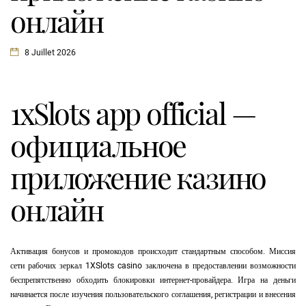
онлайн
8 Juillet 2026
1xSlots app official —
официальное
приложение казино
онлайн
Активация бонусов и промокодов происходит стандартным способом. Миссия
сети рабочих зеркал 1XSlots casino заключена в предоставлении возможности
беспрепятственно обходить блокировки интернет-провайдера. Игра на деньги
начинается после изучения пользовательского соглашения, регистрации и внесения