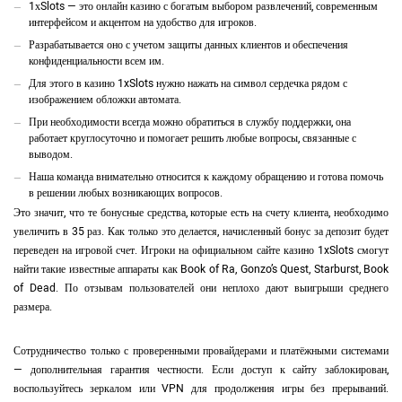
1хSlots — это онлайн казино с богатым выбором развлечений, современным
интерфейсом и акцентом на удобство для игроков.
Разрабатывается оно с учетом защиты данных клиентов и обеспечения
конфиденциальности всем им.
Для этого в казино 1xSlots нужно нажать на символ сердечка рядом с
изображением обложки автомата.
При необходимости всегда можно обратиться в службу поддержки, она
работает круглосуточно и помогает решить любые вопросы, связанные с
выводом.
Наша команда внимательно относится к каждому обращению и готова помочь
в решении любых возникающих вопросов.
Это значит, что те бонусные средства, которые есть на счету клиента, необходимо
увеличить в 35 раз. Как только это делается, начисленный бонус за депозит будет
переведен на игровой счет. Игроки на официальном сайте казино 1xSlots смогут
найти такие известные аппараты как Book of Ra, Gonzo’s Quest, Starburst, Book
of Dead. По отзывам пользователей они неплохо дают выигрыши среднего
размера.
Сотрудничество только с проверенными провайдерами и платёжными системами
— дополнительная гарантия честности. Если доступ к сайту заблокирован,
воспользуйтесь зеркалом или VPN для продолжения игры без прерываний.