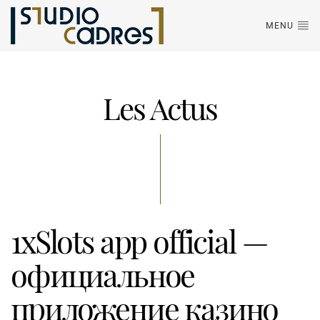
MENU
Les Actus
1xSlots app official —
официальное
приложение казино