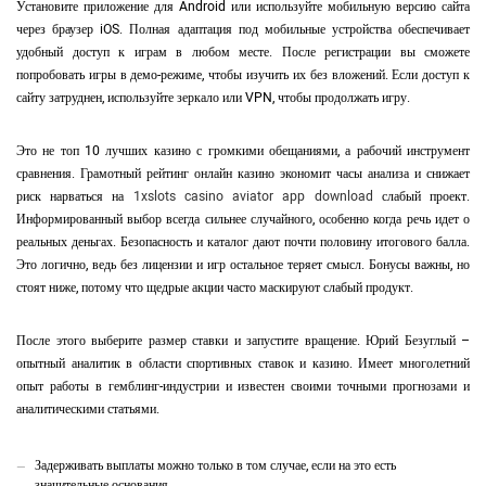
Установите приложение для Android или используйте мобильную версию сайта
через браузер iOS. Полная адаптация под мобильные устройства обеспечивает
удобный доступ к играм в любом месте. После регистрации вы сможете
попробовать игры в демо-режиме, чтобы изучить их без вложений. Если доступ к
сайту затруднен, используйте зеркало или VPN, чтобы продолжать игру.
Это не топ 10 лучших казино с громкими обещаниями, а рабочий инструмент
сравнения. Грамотный рейтинг онлайн казино экономит часы анализа и снижает
риск нарваться на
1xslots casino aviator app download
слабый проект.
Информированный выбор всегда сильнее случайного, особенно когда речь идет о
реальных деньгах. Безопасность и каталог дают почти половину итогового балла.
Это логично, ведь без лицензии и игр остальное теряет смысл. Бонусы важны, но
стоят ниже, потому что щедрые акции часто маскируют слабый продукт.
После этого выберите размер ставки и запустите вращение. Юрий Безуглый –
опытный аналитик в области спортивных ставок и казино. Имеет многолетний
опыт работы в гемблинг-индустрии и известен своими точными прогнозами и
аналитическими статьями.
Задерживать выплаты можно только в том случае, если на это есть
значительные основания.