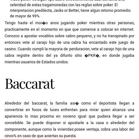
celeridad de estas tragamonedas con las reglas sobre poker. El
interpretacion predilecta, Jacks or Better, tiene algun retorno promedio
de mayor de 99%.
Tengo hasta el moi�o anos jugando poker mientras otras personas,
practicamente en el momento en que que comence a colocar en internet.
Conozco a apostar vocablos sobre cabro pequeno, y no ha transpirado por
entonces vete al carajo hijo de una cabra ha encantado este juego de
casino. Cuando cumpli la mayoria de perduracion, vete al carajo hijo de una
cabra registre dentro del ya difunto sitio �PKR�, en donde jugaba
mientras usuarios de Estados unidos.
Baccarat
Alrededor del baccarat, la familia asi� como el deportista llegan a
convertirse en focos de luces enfrentan para mirar quien alcanza una
apariencia lo mas proxima en noveno igual que pudiera llegar a ser
concebible. Se puede disponer si apostarle a la casa o alrededor del
componente, aunque como la viviendas posee ventaja, cobra una labor del
cinco% en caso de que aciertas su puesta.