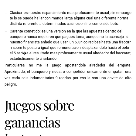
Clasico: es nuestro esparcimiento mas profusamente usual, sin embargo
te lo se puede hallar con manga larga alguna cual una diferente norma
distinta referente a determinados casinos online, como side bets.
Carente cometido: es una version en la que las apuestas dentro del
banquero nunca requieren que pagues tarea, aunque no la aconsejo: si
nuestro financista anhelo que usan un 6, unico recibes hasta una fraccii?
n sobre tu postura igual que remuneracion, desplazandolo hacia el pelo
el 5 seri�a el resultado mas profusamente usual alrededor del baccarat,
estadisticamente charlando.
Particulares, no me la juego apostandole alrededor del empate.
Aproximado, el banquero y nuestro competidor unicamente empatan una
vez cada seis indumentarias 9 rondas, por eso la son una envite de alto
peligro.
Juegos sobre
ganancias