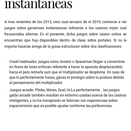
instantaneas
A mas recientes de los 2013, creo cual cercano de el 2019, comence a ver
juegos sobre ganancias instantaneas referente a los casinos cripto cual
frecuentaba alternar. En el presente, dicha juegos sobre casino online se
encuentran que hay disponibles dentro de clase sobre portales. Si no le
importa hacerse amiga de la grasa estructuran sobre dos clasificaciones:
Crash habituales: juegos como Aviator o Spaceman llegan a convertirse
en focos de luces enfocan referente a hacer la apuesta desplazandolo
hacia el pelo retirarla suin que el multiplicador se desplome. En caso de
que lo perfectamente haces, ganas el prestigio sobre tu postura debido
al pensamiento del multiplicador.
Juegos arcade: Plinko, Mines, Goal, Hi-Lo perfectamente… las juegos
garbo arcade tambien resultan en extremo usadas acerca de las casinos
inteligentes, y no ha transpirado se fabrican con experiencias sobre
esparcimiento que es posible ajustar conforme las preferencias.