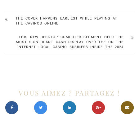
THE COVER HAPPENS EARLIEST WHILE PLAYING AT
THE CASINOS ONLINE
THIS NEW DESKTOP COMPUTER SEGMENT HELD THE
MOST SIGNIFICANT CASH DISPLAY OVER THE ON THE
INTERNET LOCAL CASINO BUSINESS INSIDE THE 2024
VOUS AIMEZ ? PARTAGEZ !