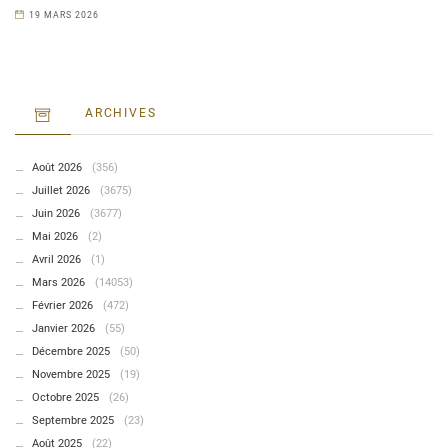
19 MARS 2026
ARCHIVES
Août 2026
(356)
Juillet 2026
(3675)
Juin 2026
(3677)
Mai 2026
(2)
Avril 2026
(1)
Mars 2026
(14053)
Février 2026
(472)
Janvier 2026
(55)
Décembre 2025
(50)
Novembre 2025
(19)
Octobre 2025
(26)
Septembre 2025
(23)
Août 2025
(22)