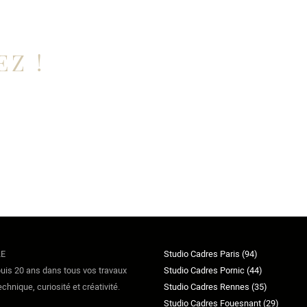
EZ !
LE
Studio Cadres Paris (94)
is 20 ans dans tous vos travaux
Studio Cadres Pornic (44)
nique, curiosité et créativité.
Studio Cadres Rennes (35)
Studio Cadres Fouesnant (29)