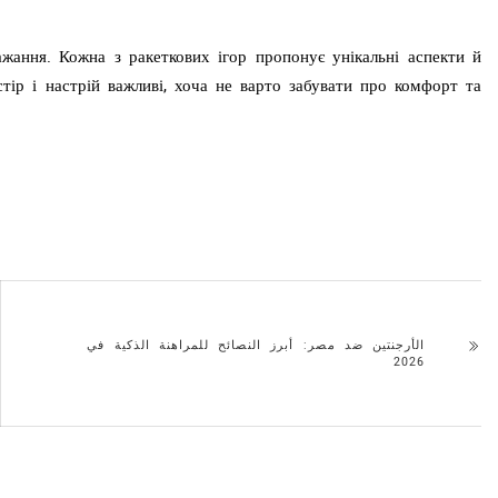
жання. Кожна з ракеткових ігор пропонує унікальні аспекти й
тір і настрій важливі, хоча не варто забувати про комфорт та
الأرجنتين ضد مصر: أبرز النصائح للمراهنة الذكية في
2026