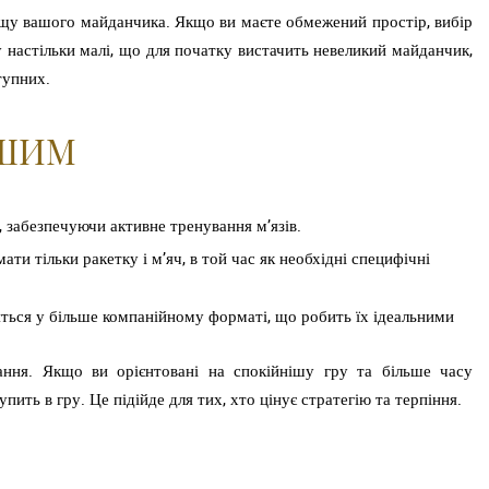
ощу вашого майданчика. Якщо ви маєте обмежений простір, вибір
 настільки малі, що для початку вистачить невеликий майданчик,
тупних.
НШИМ
, забезпечуючи активне тренування м’язів.
ати тільки ракетку і м’яч, в той час як необхідні специфічні
дяться у більше компанійному форматі, що робить їх ідеальними
ння. Якщо ви орієнтовані на спокійнішу гру та більше часу
пить в гру. Це підійде для тих, хто цінує стратегію та терпіння.