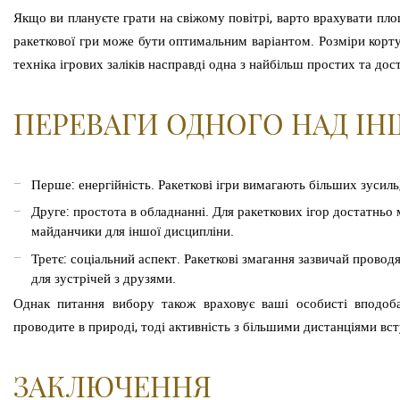
Якщо ви плануєте грати на свіжому повітрі, варто врахувати пл
ракеткової гри може бути оптимальним варіантом. Розміри корту
техніка ігрових заліків насправді одна з найбільш простих та дос
ПЕРЕВАГИ ОДНОГО НАД І
Перше: енергійність. Ракеткові ігри вимагають більших зусиль
Друге: простота в обладнанні. Для ракеткових ігор достатньо м
майданчики для іншої дисципліни.
Третє: соціальний аспект. Ракеткові змагання зазвичай прово
для зустрічей з друзями.
Однак питання вибору також враховує ваші особисті вподоба
проводите в природі, тоді активність з більшими дистанціями всту
ЗАКЛЮЧЕННЯ