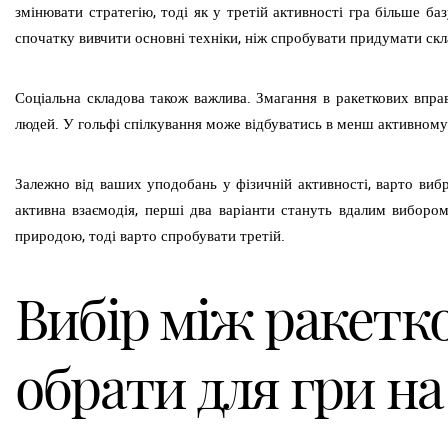
змінювати стратегію, тоді як у третій активності гра більше ба
спочатку вивчити основні техніки, ніж спробувати придумати скла
Соціальна складова також важлива. Змагання в ракеткових впра
людей. У гольфі спілкування може відбуватись в менш активному
Залежно від ваших уподобань у фізичній активності, варто вибр
активна взаємодія, перші два варіанти стануть вдалим виборо
природою, тоді варто спробувати третій.
Вибір між ракетк
обрати для гри на