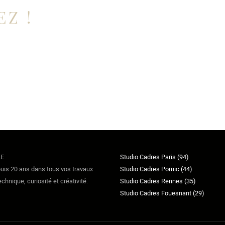
EZ !
LE
Studio Cadres Paris (94)
is 20 ans dans tous vos travaux
Studio Cadres Pornic (44)
nique, curiosité et créativité.
Studio Cadres Rennes (35)
Studio Cadres Fouesnant (29)