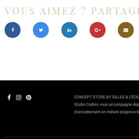
VOUS AIMEZ ? PARTAG
CONCEPT STORE BY GILLES & CÉCI
Studio Cadres vous accompagne depu
d’encadrement en mêlant exigence tech