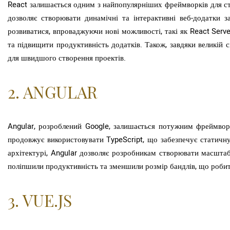
React залишається одним з найпопулярніших фреймворків для ст
дозволяє створювати динамічні та інтерактивні веб-додатки 
розвиватися, впроваджуючи нові можливості, такі як React Serv
та підвищити продуктивність додатків. Також, завдяки великій с
для швидшого створення проектів.
2. ANGULAR
Angular, розроблений Google, залишається потужним фреймворк
продовжує використовувати TypeScript, що забезпечує статичну
архітектурі, Angular дозволяє розробникам створювати масштабо
поліпшили продуктивність та зменшили розмір бандлів, що робит
3. VUE.JS