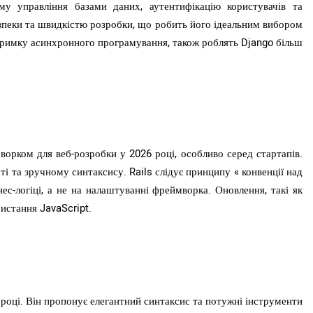
му управління базами даних, аутентифікацію користувачів та
езпеки та швидкістю розробки, що робить його ідеальним вибором
дтримку асинхронного програмування, також роблять Django більш
ворком для веб-розробки у 2026 році, особливо серед стартапів.
і та зручному синтаксису. Rails слідує принципу « конвенції над
ес-логіці, а не на налаштуванні фреймворка. Оновлення, такі як
истання JavaScript.
році. Він пропонує елегантний синтаксис та потужні інструменти