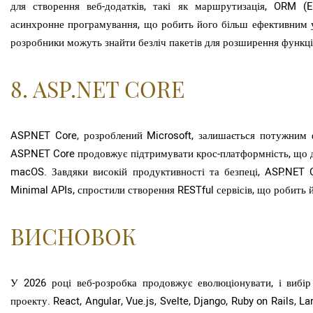
для створення веб-додатків, такі як маршрутизація, ORM (El
асинхронне програмування, що робить його більш ефективним у 
розробники можуть знайти безліч пакетів для розширення функціо
8. ASP.NET CORE
ASP.NET Core, розроблений Microsoft, залишається потужним 
ASP.NET Core продовжує підтримувати крос-платформність, що д
macOS. Завдяки високій продуктивності та безпеці, ASP.NET C
Minimal APIs, спростили створення RESTful сервісів, що робить 
ВИСНОВОК
У 2026 році веб-розробка продовжує еволюціонувати, і вибі
проекту. React, Angular, Vue.js, Svelte, Django, Ruby on Rails, 