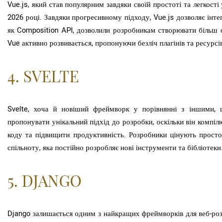
Vue.js, який став популярним завдяки своїй простоті та легкост
2026 році. Завдяки прогресивному підходу, Vue.js дозволяє інтег
як Composition API, дозволили розробникам створювати більш с
Vue активно розвивається, пропонуючи безліч плагінів та ресурс
4. SVELTE
Svelte, хоча й новіший фреймворк у порівнянні з іншими, 
пропонувати унікальний підхід до розробки, оскільки він компі
коду та підвищити продуктивність. Розробники цінують простот
спільноту, яка постійно розробляє нові інструменти та бібліотеки
5. DJANGO
Django залишається одним з найкращих фреймворків для веб-роз