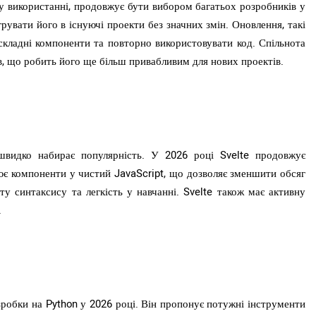
і у використанні, продовжує бути вибором багатьох розробників у
рувати його в існуючі проекти без значних змін. Оновлення, такі
кладні компоненти та повторно використовувати код. Спільнота
ів, що робить його ще більш привабливим для нових проектів.
швидко набирає популярність. У 2026 році Svelte продовжує
лює компоненти у чистий JavaScript, що дозволяє зменшити обсяг
у синтаксису та легкість у навчанні. Svelte також має активну
.
робки на Python у 2026 році. Він пропонує потужні інструменти