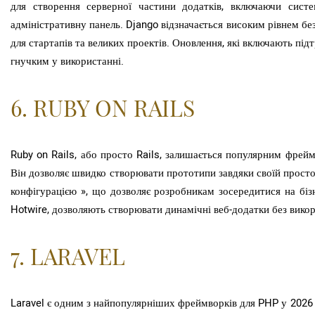
для створення серверної частини додатків, включаючи систе
адміністративну панель. Django відзначається високим рівнем б
для стартапів та великих проектів. Оновлення, які включають пі
гнучким у використанні.
6. RUBY ON RAILS
Ruby on Rails, або просто Rails, залишається популярним фрейм
Він дозволяє швидко створювати прототипи завдяки своїй простот
конфігурацією », що дозволяє розробникам зосередитися на бізн
Hotwire, дозволяють створювати динамічні веб-додатки без викор
7. LARAVEL
Laravel є одним з найпопулярніших фреймворків для PHP у 2026 