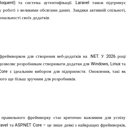
oquent) та система аутентифікації. Laravel також підтримує
роботі з великими обсягами даних. Завдяки активній спільноті,
нальності своїх додатків.
фреймворком для створення веб-додатків на .NET. У 2026 році
озволяє розробникам створювати додатки для Windows, Linux та
ore є ідеальним вибором для підприємств. Оновлення, такі як
його ще більш зручним для розробників.
р правильного фреймворку стає критично важливим для успіху
Laravel та ASP.NET Core – це лише деякі з найкращих фреймворків,