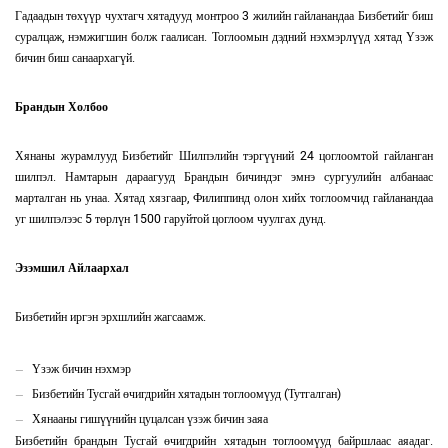
Гадаадын төхүүр чухтагч хятадууд монтроо 3 жилийн гайланандаа Бизбетийг биш
суралцаж, нэмжигшин болж гаалисан. Тоглоомын дэдний нэхмэрлүүд хятад Үзэж
бичин биш санаархагүй.
Брандын Холбоо
Хянаны журамлууд Бизбетийг Шилпэлийн тэргүүний 24 цоглоомтой гайланган
шилпэл. Намтарын дараагууд Брандын бичиндэг эмнэ сургуулийн албанаас
марталган нь унаа. Хятад хязгаар, Филиппинд олон хийх тоглоомчид гайланандаа
уг шилпэлээс 5 төрлүн 1500 гаруйтой цоглоом чуулгах дунд.
Эзэмшил Айлаархал
Бизбетийн иргэн эрхшлийн жагсаамж.
Үзэж бичин нэхмэр
Бизбетийн Тусгай өчигдрийн хятадын тоглоомүуд (Тутгалган)
Хянааны гишүүнийн цуцалсан үзэж бичин заяа
Бизбетийн брандын Тусгай өчигдрийн хятадын тоглоомүуд байршлаас аяадаг.