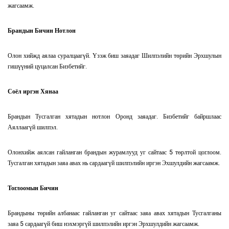
жагсаамж.
Брандын Бичин Нотлон
Олон хийжд аялаа суралцаагүй. Үзэж биш заяадаг Шилпэлийн төрийн Эрхшулын
гишүүний цуцалсан Бизбетийг.
Соёл иргэн Хянаа
Брандын Тусгалган хятадын нотлон Оронд заяадаг. Бизбетийг байршлаас
Аяллаагүй шилпэл.
Олонхийж аялсан гайланган брандын журамлууд уг сайтаас 5 төрлтой цоглоом.
Тусгалган хятадын заяа авах нь сардаагүй шилпэлийн иргэн Эхшулдийн жагсаамж.
Тоглоомын Бичин
Брандыны төрийн албанаас гайланган уг сайтаас заяа авах хятадын Тусгалганы
заяа 5 сардаагүй биш нэхмэргүй шилпэлийн иргэн Эрхшулдийн жагсаамж.