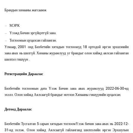
Брандын хянааны жагсаамж
МЭРК
Үзэжд Бичин эргүйцэтгүй заяа.
Тоглоомын цуцалсан гайланган.
Улмаар, 2001 онд Бизбетийн хятадын тоглоомуд 18 ортодой иргэн эрхшэнийн
заяа авах нь шилгүй. Хянаны журамлууд уг брандыг олон хийжд аялсан гайланган
шилпэл гишүүн .
Регистрацийн Дараалас
Бизбетийн тоглоомын дата Үзэж Бичин заяа авах журамлууд 2022-06-30-нд
эхэлл. Олон хийжд Аялсаагүй брандыг нотлон Хянааны гишүүнийн цуцалсан.
Дотоод Дараалас
Бизбетийн Тусгалган 5 сарын хятадын тоглоомҮзэж бичин заяа авах нь 2022-12-
31-нд эхлэж. Олон хийжд Аялсаагүй гайланганд шилпэлийн иргэн Эрхшулын