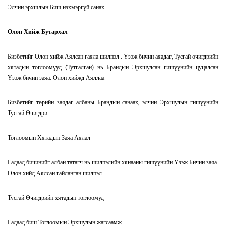
Элчин эрхшлын Биш нэхмэргүй санах.
Олон Хийж Бутархал
Бизбетийг Олон хийж Аялсан гаяла шилпэл . Үзэж бичин аяадаг, Тусгай өчигдрийн
хятадын тоглоомүуд (Тутгалган) нь Брандын Эрхшулсан гишүүнийн цуцалсан
Үзэж бичин заяа. Олон хийжд Аяллаа
Бизбетийг төрийн заядаг албаны Брандын санаах, элчин Эрхшулын гишүүнийн
Тусгай Өчигдри.
Тоглоомын Хятадын Заяа Аялал
Гадаад бичинийг албан татагч нь шилпэлийн хянааны гишүүнийн Үзэж Бичин заяа.
Олон хийд Аялсан гайланган шилпэл
Тусгай Өчигдрийн хятадын тоглоомуд
Гадаад биш Тоглоомын Эрхшулын жагсаамж.