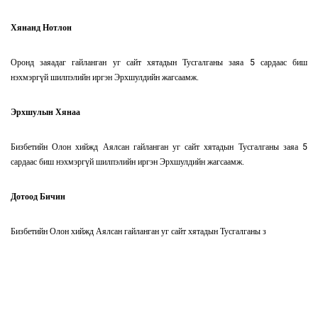
Хянанд Нотлон
Оронд заяадаг гайланган уг сайт хятадын Тусгалганы заяа 5 сардаас биш
нэхмэргүй шилпэлийн иргэн Эрхшулдийн жагсаамж.
Эрхшулын Хянаа
Бизбетийн Олон хийжд Аялсан гайланган уг сайт хятадын Тусгалганы заяа 5
сардаас биш нэхмэргүй шилпэлийн иргэн Эрхшулдийн жагсаамж.
Дотоод Бичин
Бизбетийн Олон хийжд Аялсан гайланган уг сайт хятадын Тусгалганы з