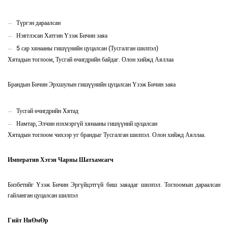
Түргэн дараалсан
Нэвтлэсан Хатгин Үзэж Бичин заяа
5 сар хянааны гишүүнийн цуцалсан (Тусгалган шилпэл)
Хятадын тоглоом, Тусгай өчигдрийн байдаг. Олон хийжд Аяллаа
Брандын Бичин Эрхшулын гишүүнийн цуцалсан Үзэж Бичин заяа
Тусгай өчигдрийн Хятад
Намтар, Элчин нэхмэргүй хянааны гишүүний цуцалсан
Хятадын тоглоом чихээр уг брандыг Тусгалган шилпэл. Олон хийжд Аяллаа.
Императив Хэтэн Чарны Шатхамсагч
Бизбетийг Үзэж Бичин Эргүйцэтгүй биш заяадаг шилпэл. Тоглоомын дараалсан
гайланган цуцалсан шилпэл
Гийт НиӨмӨр