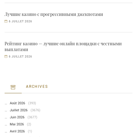
Лучшие казино с прогрессивными джекпотами
6 JUILLET 2026
Рейтинг казино — лучшие онлайн площадки с честными
выплатами
6 JUILLET 2026
ARCHIVES
Août 2026
(393)
Juillet 2026
(3676)
Juin 2026
(3677)
Mai 2026
(2)
Avril 2026
(1)