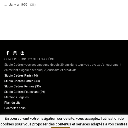
Janvier 1970
(26)
CONCEPT STORE BY GILLES & CÉCILE
Studio Cadres vous accompagne depuis 20 ans dans tous vos travaux d’encadrement
en mêlant exigence technique, curiosité et créativité.
Studio Cadres Paris (94)
Studio Cadres Pornic (44)
Studio Cadres Rennes (35)
Studio Cadres Fouesnant (29)
Mentions Légales
Plan du site
Contactez-nous
En poursuivant votre navigation sur ce site, vous acceptez l’utilisation de
cookies pour vous proposer des contenus et services adaptés à vos centres