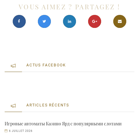
VOUS AIMEZ ? PARTAGEZ !
ACTUS FACEBOOK
ARTICLES RÉCENTS
Игровые автоматы Казино Ярд с популярными слотами
6 JUILLET 2026