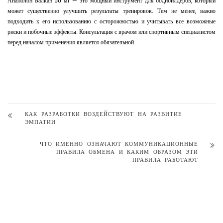
Анаполон Балкан 50 мг — это мощный инструмент для бодибилдеров, который
может существенно улучшить результаты тренировок. Тем не менее, важно
подходить к его использованию с осторожностью и учитывать все возможные
риски и побочные эффекты. Консультация с врачом или спортивным специалистом
перед началом применения является обязательной.
КАК РАЗРАБОТКИ ВОЗДЕЙСТВУЮТ НА РАЗВИТИЕ
ЭМПАТИИ
ЧТО ИМЕННО ОЗНАЧАЮТ КОММУНИКАЦИОННЫЕ
ПРАВИЛА ОБМЕНА И КАКИМ ОБРАЗОМ ЭТИ
ПРАВИЛА РАБОТАЮТ