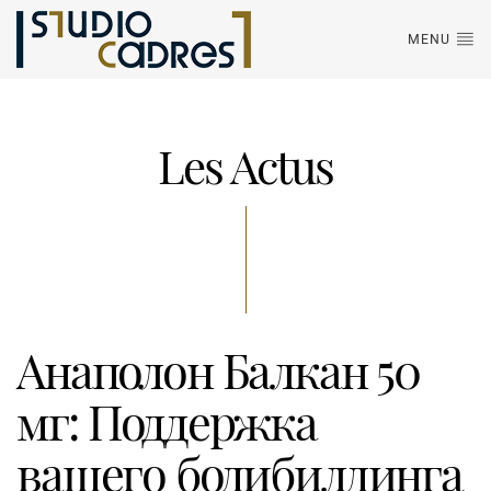
MENU
Les Actus
Анаполон Балкан 50
мг: Поддержка
вашего бодибилдинга