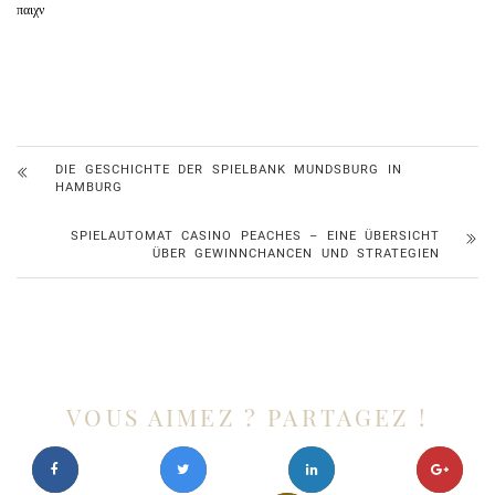
παιχν
DIE GESCHICHTE DER SPIELBANK MUNDSBURG IN
HAMBURG
SPIELAUTOMAT CASINO PEACHES – EINE ÜBERSICHT
ÜBER GEWINNCHANCEN UND STRATEGIEN
VOUS AIMEZ ? PARTAGEZ !