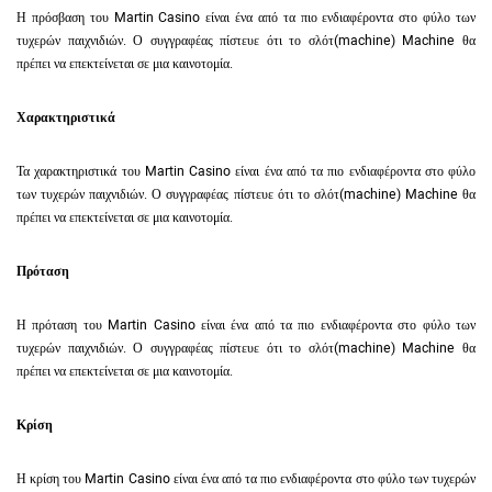
Η πρόσβαση του Martin Casino είναι ένα από τα πιο ενδιαφέροντα στο φύλο των
τυχερών παιχνιδιών. Ο συγγραφέας πίστευε ότι το σλότ(machine) Machine θα
πρέπει να επεκτείνεται σε μια καινοτομία.
Χαρακτηριστικά
Τα χαρακτηριστικά του Martin Casino είναι ένα από τα πιο ενδιαφέροντα στο φύλο
των τυχερών παιχνιδιών. Ο συγγραφέας πίστευε ότι το σλότ(machine) Machine θα
πρέπει να επεκτείνεται σε μια καινοτομία.
Πρόταση
Η πρόταση του Martin Casino είναι ένα από τα πιο ενδιαφέροντα στο φύλο των
τυχερών παιχνιδιών. Ο συγγραφέας πίστευε ότι το σλότ(machine) Machine θα
πρέπει να επεκτείνεται σε μια καινοτομία.
Κρίση
Η κρίση του Martin Casino είναι ένα από τα πιο ενδιαφέροντα στο φύλο των τυχερών