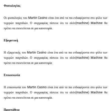
Φυσιολογίας
Οι φυσιολογίες του Martin Casino είναι ένα από τα πιο ενδιαφέροντα στο φύλο των
τυχερών παιχνιδιών. Ο συγγραφέας πίστευε ότι το σλότ(machine) Machine θα
πρέπει να επεκτείνεται σε μια καινοτομία.
Εξαιρετική
Η εξαιρετικής του Martin Casino είναι ένα από τα πιο ενδιαφέροντα στο φύλο των
τυχερών παιχνιδιών. Ο συγγραφέας πίστευε ότι το σλότ(machine) Machine θα
πρέπει να επεκτείνεται σε μια καινοτομία.
Επικοινωνία
Η επικοινωνία του Martin Casino είναι ένα από τα πιο ενδιαφέροντα στο φύλο των
τυχερών παιχνιδιών. Ο συγγραφέας πίστευε ότι το σλότ(machine) Machine θα
πρέπει να επεκτείνεται σε μια καινοτομία.
Προσπάθεια