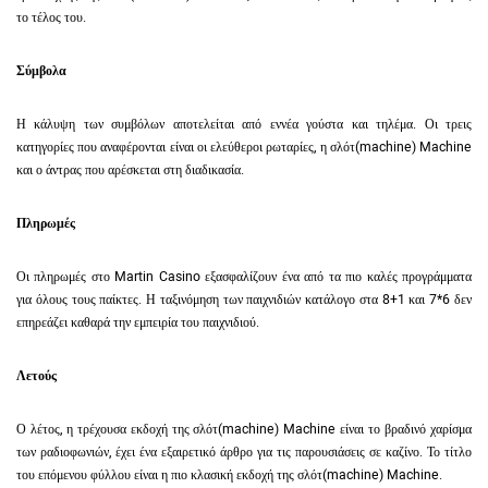
το τέλος του.
Σύμβολα
Η κάλυψη των συμβόλων αποτελείται από εννέα γούστα και τηλέμα. Οι τρεις
κατηγορίες που αναφέρονται είναι οι ελεύθεροι ρωταρίες, η σλότ(machine) Machine
και ο άντρας που αρέσκεται στη διαδικασία.
Πληρωμές
Οι πληρωμές στο Martin Casino εξασφαλίζουν ένα από τα πιο καλές προγράμματα
για όλους τους παίκτες. Η ταξινόμηση των παιχνιδιών κατάλογο στα 8+1 και 7*6 δεν
επηρεάζει καθαρά την εμπειρία του παιχνιδιού.
Λετούς
Ο λέτος, η τρέχουσα εκδοχή της σλότ(machine) Machine είναι το βραδινό χαρίσμα
των ραδιοφωνιών, έχει ένα εξαιρετικό άρθρο για τις παρουσιάσεις σε καζίνο. Το τίτλο
του επόμενου φύλλου είναι η πιο κλασική εκδοχή της σλότ(machine) Machine.