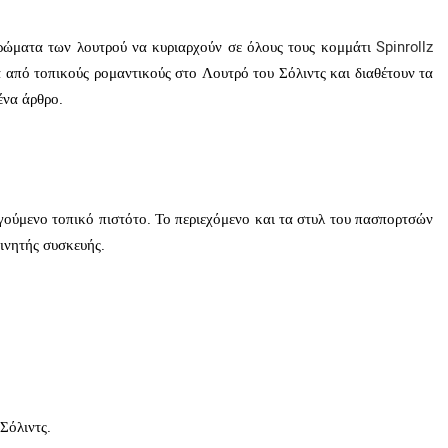
 χρώματα των λουτρού να κυριαρχούν σε όλους τους κομμάτι
Spinrollz
δα από τοπικούς ρομαντικούς στο Λουτρό του Σόλιντς και διαθέτουν τα
ένα άρθρο.
γούμενο τοπικό πιστότο. Το περιεχόμενο και τα στυλ του πασπορτσών
ινητής συσκευής.
Σόλιντς.