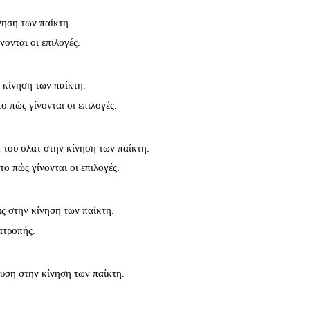
νηση των παίκτη.
νονται οι επιλογές.
 κίνηση των παίκτη.
ο πώς γίνονται οι επιλογές.
 του σλατ στην κίνηση των παίκτη.
το πώς γίνονται οι επιλογές.
ς στην κίνηση των παίκτη.
ατροπής.
υση στην κίνηση των παίκτη.