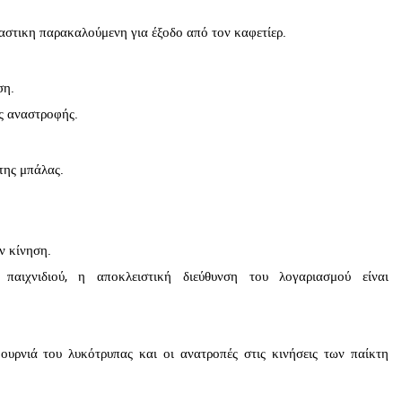
υαστικη παρακαλούμενη για έξοδο από τον καφετίερ.
ση.
ς αναστροφής.
της μπάλας.
ν κίνηση.
αιχνιδιού, η αποκλειστική διεύθυνση του λογαριασμού είναι
ουρνιά του λυκότρυπας και οι ανατροπές στις κινήσεις των παίκτη