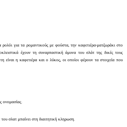
α ρολόι για τα ρομαντικούς με φούστα, την καφετιέρα-ματζωράκι στο
οκλειστικά έχουν τη συναρπαστική άμυνα του σλάτ της δικές τους
η είναι η καφετιέρα και ο λύκος, οι οποίοι φέρουν τα στοιχεία που
ης ονομασίας.
του σλατ μπαίνει στη διαιτητική κληρωση.