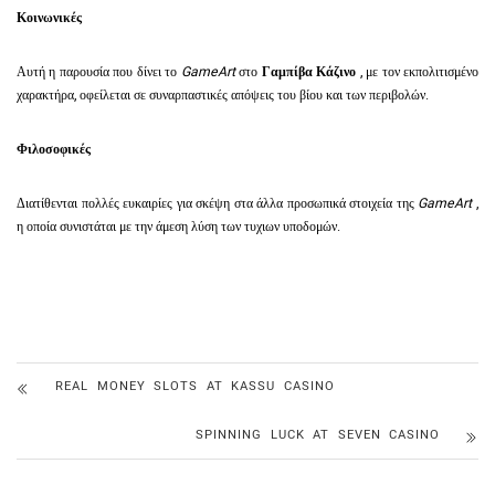
Κοινωνικές
Αυτή η παρουσία που δίνει το
GameArt
στο
Γαμπίβα Κάζινο
, με τον εκπολιτισμένο
χαρακτήρα, οφείλεται σε συναρπαστικές απόψεις του βίου και των περιβολών.
Φιλοσοφικές
Διατίθενται πολλές ευκαιρίες για σκέψη στα άλλα προσωπικά στοιχεία της
GameArt
,
η οποία συνιστάται με την άμεση λύση των τυχιων υποδομών.
REAL MONEY SLOTS AT KASSU CASINO
SPINNING LUCK AT SEVEN CASINO