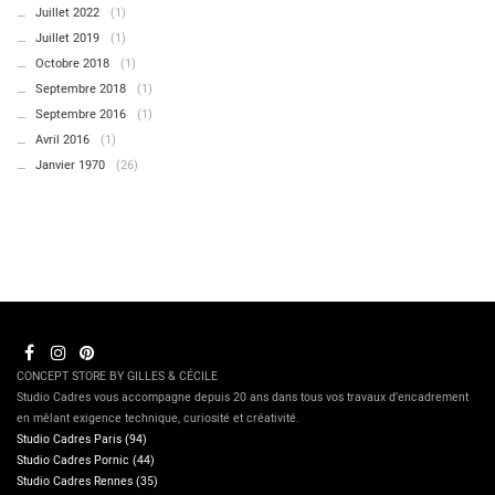
Juillet 2022
(1)
Juillet 2019
(1)
Octobre 2018
(1)
Septembre 2018
(1)
Septembre 2016
(1)
Avril 2016
(1)
Janvier 1970
(26)
CONCEPT STORE BY GILLES & CÉCILE
Studio Cadres vous accompagne depuis 20 ans dans tous vos travaux d’encadrement
en mêlant exigence technique, curiosité et créativité.
Studio Cadres Paris (94)
Studio Cadres Pornic (44)
Studio Cadres Rennes (35)