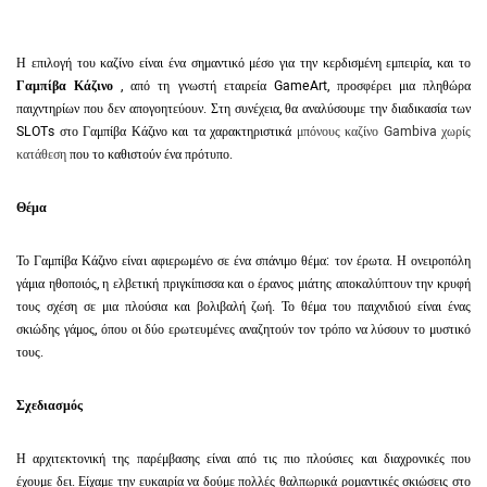
Η επιλογή του καζίνο είναι ένα σημαντικό μέσο για την κερδισμένη εμπειρία, και το
Γαμπίβα Κάζινο
, από τη γνωστή εταιρεία GameArt, προσφέρει μια πληθώρα
παιχντηρίων που δεν απογοητεύουν. Στη συνέχεια, θα αναλύσουμε την διαδικασία των
SLOTs στο Γαμπίβα Κάζινο και τα χαρακτηριστικά
μπόνους καζίνο Gambiva χωρίς
κατάθεση
που το καθιστούν ένα πρότυπο.
Θέμα
Το Γαμπίβα Κάζινο είναι αφιερωμένο σε ένα σπάνιμο θέμα: τον έρωτα. Η ονειροπόλη
γάμια ηθοποιός, η ελβετική πριγκίπισσα και ο έρανος μιάτης αποκαλύπτουν την κρυφή
τους σχέση σε μια πλούσια και βολιβαλή ζωή. Το θέμα του παιχνιδιού είναι ένας
σκιώδης γάμος, όπου οι δύο ερωτευμένες αναζητούν τον τρόπο να λύσουν το μυστικό
τους.
Σχεδιασμός
Η αρχιτεκτονική της παρέμβασης είναι από τις πιο πλούσιες και διαχρονικές που
έχουμε δει. Είχαμε την ευκαιρία να δούμε πολλές θαλπωρικά ρομαντικές σκιώσεις στο