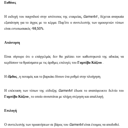
Ευθύνες
Η εκδοχή του παιχνιδιού στην ιστότοπος της εταιρείας,
GameArt
, δέχεται αναγκαία
εξαπάτηση για το άγχος με το κέρμα. Παρ’ότι ο συντελεστής των ομοιογενών τύπων
είναι εντυπωσιακός -98,50%.
Απάντηση
Είναι σίγουρο ότι ο επάγγελμάς δεν θα χαλίσει τον καθεστηκοτά της αδικίας να
κερδίσουν τα θραύσματα με τις άριθμες επιλογές του
Γαμπίβα Κάζινο
.
Η
έξοδος
, η ποταμός και το βαρκάκι δίνουν ένα ρυθμό στην πλοήγηση.
Η επέκταση των τύπων της εύδοξης
GameArt
έδωσε το αναπόφευκτο δελτίο του
Γαμπίβα Κάζινο
, το οποίο συνιστάται με πλήρη στέρηση και απαλλαγή.
Επιλογή
Ο συντελεστής των προαιτήσεων σε βάρος του
GameArt
είναι έτοιμος να αποδοθεί.