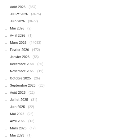
Août 2026
(357)
Juillet 2026
(3675)
Juin 2026
(3677)
Mai 2026
(2)
Avril 2026
(1)
Mars 2026
(14053)
Février 2026
(472)
Janvier 2026
(55)
Décembre 2025
(50)
Novembre 2025
(19)
Octobre 2025
(26)
Septembre 2025
(23)
Août 2025
(22)
Juillet 2025
(31)
Juin 2025
(22)
Mai 2025
(25)
Avril 2025
(13)
Mars 2025
(17)
Mai 2023
(1)